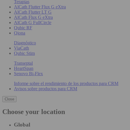
Terapias
AlCath Flutter Flux G eXtra
AlCath Flutter LT G
AlCath Flux G eXtra
AlCath G FullCircle
Qubic RF
Qiona
Diagnóstico
ViaCath
Qubic Stim
Transeptal
HeartSpan
Senovo Bi-Flex
Informe sobre el rendimiento de los productos para CRM
Avisos sobre productos para CRM
Close
Choose your location
Global