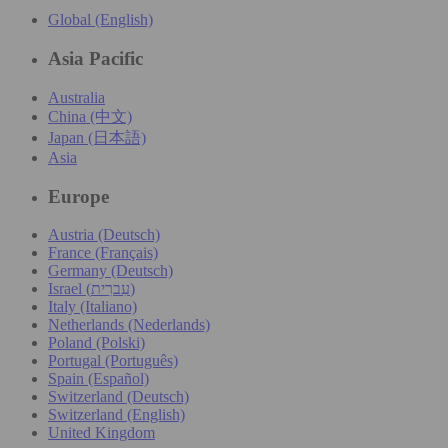
Global (English)
Asia Pacific
Australia
China (中文)
Japan (日本語)
Asia
Europe
Austria (Deutsch)
France (Français)
Germany (Deutsch)
Israel (עִברִית)
Italy (Italiano)
Netherlands (Nederlands)
Poland (Polski)
Portugal (Português)
Spain (Español)
Switzerland (Deutsch)
Switzerland (English)
United Kingdom