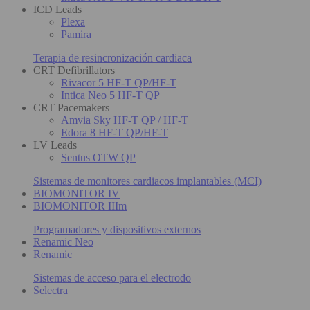
ICD Leads
Plexa
Pamira
Terapia de resincronización cardiaca
CRT Defibrillators
Rivacor 5 HF-T QP/HF-T
Intica Neo 5 HF-T QP
CRT Pacemakers
Amvia Sky HF-T QP / HF-T
Edora 8 HF-T QP/HF-T
LV Leads
Sentus OTW QP
Sistemas de monitores cardiacos implantables (MCI)
BIOMONITOR IV
BIOMONITOR IIIm
Programadores y dispositivos externos
Renamic Neo
Renamic
Sistemas de acceso para el electrodo
Selectra