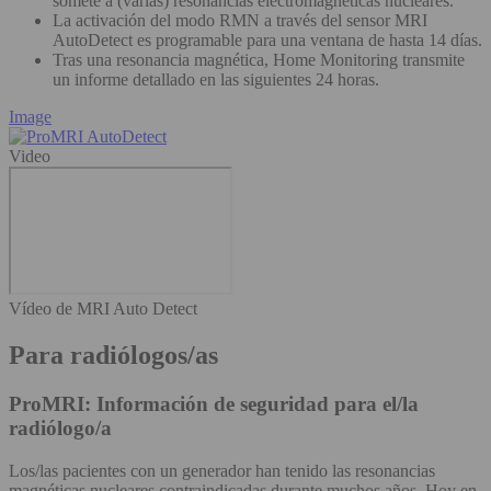
somete a (varias) resonancias electromagnéticas nucleares.
La activación del modo RMN a través del sensor MRI
AutoDetect es programable para una ventana de hasta 14 días.
Tras una resonancia magnética, Home Monitoring transmite
un informe detallado en las siguientes 24 horas.
Image
Video
Vídeo de MRI Auto Detect
Para radiólogos/as
ProMRI: Información de seguridad para el/la
radiólogo/a
Los/las pacientes con un generador han tenido las resonancias
magnéticas nucleares contraindicadas durante muchos años. Hoy en