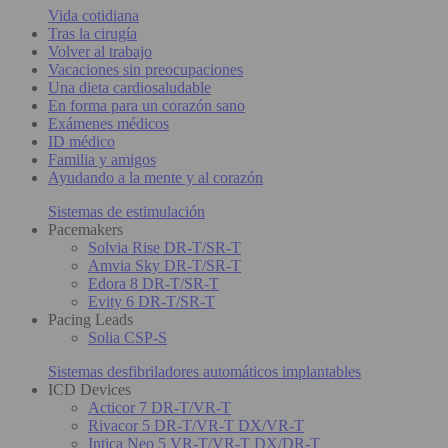
Vida cotidiana
Tras la cirugía
Volver al trabajo
Vacaciones sin preocupaciones
Una dieta cardiosaludable
En forma para un corazón sano
Exámenes médicos
ID médico
Familia y amigos
Ayudando a la mente y al corazón
Sistemas de estimulación
Pacemakers
Solvia Rise DR-T/SR-T
Amvia Sky DR-T/SR-T
Edora 8 DR-T/SR-T
Evity 6 DR-T/SR-T
Pacing Leads
Solia CSP-S
Sistemas desfibriladores automáticos implantables
ICD Devices
Acticor 7 DR-T/VR-T
Rivacor 5 DR-T/VR-T DX/VR-T
Intica Neo 5 VR-T/VR-T DX/DR-T