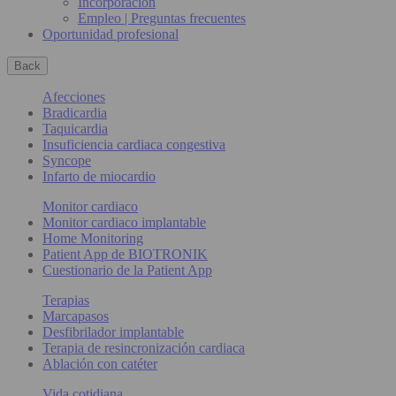
Incorporación
Empleo | Preguntas frecuentes
Oportunidad profesional
Back
Afecciones
Bradicardia
Taquicardia
Insuficiencia cardiaca congestiva
Syncope
Infarto de miocardio
Monitor cardiaco
Monitor cardiaco implantable
Home Monitoring
Patient App de BIOTRONIK
Cuestionario de la Patient App
Terapias
Marcapasos
Desfibrilador implantable
Terapia de resincronización cardiaca
Ablación con catéter
Vida cotidiana