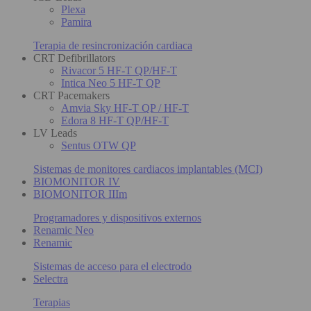
Plexa
Pamira
Terapia de resincronización cardiaca
CRT Defibrillators
Rivacor 5 HF-T QP/HF-T
Intica Neo 5 HF-T QP
CRT Pacemakers
Amvia Sky HF-T QP / HF-T
Edora 8 HF-T QP/HF-T
LV Leads
Sentus OTW QP
Sistemas de monitores cardiacos implantables (MCI)
BIOMONITOR IV
BIOMONITOR IIIm
Programadores y dispositivos externos
Renamic Neo
Renamic
Sistemas de acceso para el electrodo
Selectra
Terapias