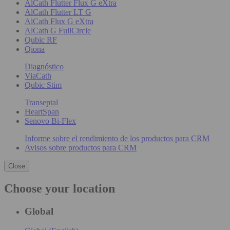
AlCath Flutter Flux G eXtra
AlCath Flutter LT G
AlCath Flux G eXtra
AlCath G FullCircle
Qubic RF
Qiona
Diagnóstico
ViaCath
Qubic Stim
Transeptal
HeartSpan
Senovo Bi-Flex
Informe sobre el rendimiento de los productos para CRM
Avisos sobre productos para CRM
Close
Choose your location
Global