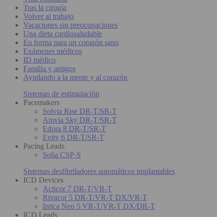
Tras la cirugía
Volver al trabajo
Vacaciones sin preocupaciones
Una dieta cardiosaludable
En forma para un corazón sano
Exámenes médicos
ID médico
Familia y amigos
Ayudando a la mente y al corazón
Sistemas de estimulación
Pacemakers
Solvia Rise DR-T/SR-T
Amvia Sky DR-T/SR-T
Edora 8 DR-T/SR-T
Evity 6 DR-T/SR-T
Pacing Leads
Solia CSP-S
Sistemas desfibriladores automáticos implantables
ICD Devices
Acticor 7 DR-T/VR-T
Rivacor 5 DR-T/VR-T DX/VR-T
Intica Neo 5 VR-T/VR-T DX/DR-T
ICD Leads