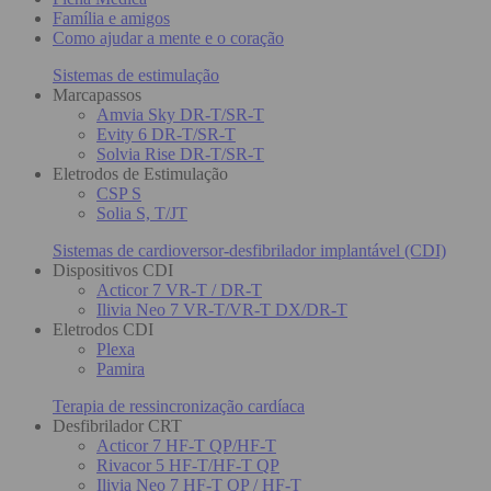
Família e amigos
Como ajudar a mente e o coração
Sistemas de estimulação
Marcapassos
Amvia Sky DR-T/SR-T
Evity 6 DR-T/SR-T
Solvia Rise DR-T/SR-T
Eletrodos de Estimulação
CSP S
Solia S, T/JT
Sistemas de cardioversor-desfibrilador implantável (CDI)
Dispositivos CDI
Acticor 7 VR-T / DR-T
Ilivia Neo 7 VR-T/VR-T DX/DR-T
Eletrodos CDI
Plexa
Pamira
Terapia de ressincronização cardíaca
Desfibrilador CRT
Acticor 7 HF-T QP/HF-T
Rivacor 5 HF-T/HF-T QP
Ilivia Neo 7 HF-T QP / HF-T