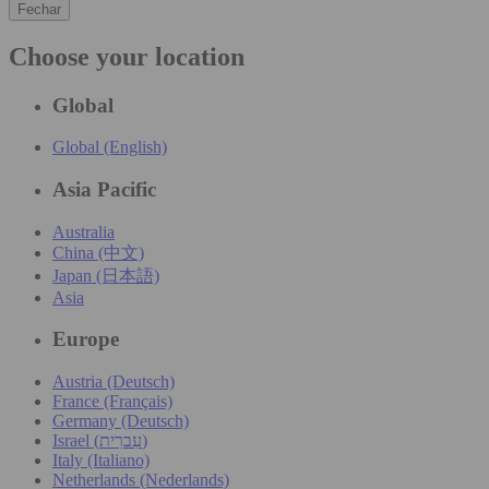
Fechar
Choose your location
Global
Global (English)
Asia Pacific
Australia
China (中文)
Japan (日本語)
Asia
Europe
Austria (Deutsch)
France (Français)
Germany (Deutsch)
Israel (עִברִית)
Italy (Italiano)
Netherlands (Nederlands)