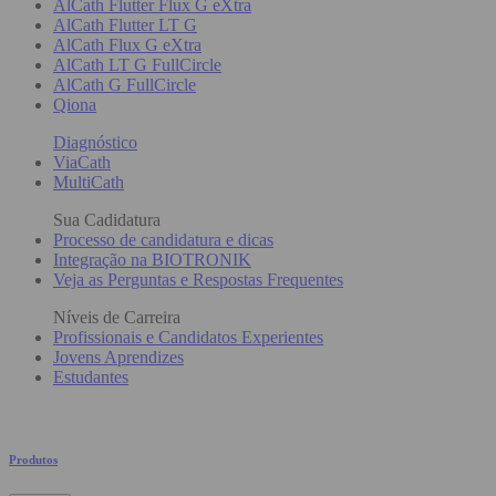
AlCath Flutter Flux G eXtra
AlCath Flutter LT G
AlCath Flux G eXtra
AlCath LT G FullCircle
AlCath G FullCircle
Qiona
Diagnóstico
ViaCath
MultiCath
Sua Cadidatura
Processo de candidatura e dicas
Integração na BIOTRONIK
Veja as Perguntas e Respostas Frequentes
Níveis de Carreira
Profissionais e Candidatos Experientes
Jovens Aprendizes
Estudantes
Produtos