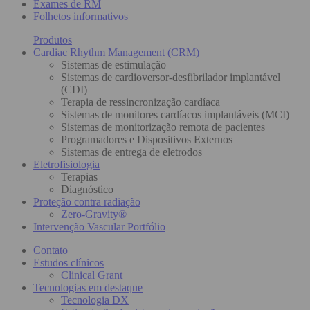
Exames de RM
Folhetos informativos
Produtos
Cardiac Rhythm Management (CRM)
Sistemas de estimulação
Sistemas de cardioversor-desfibrilador implantável
(CDI)
Terapia de ressincronização cardíaca
Sistemas de monitores cardíacos implantáveis (MCI)
Sistemas de monitorização remota de pacientes
Programadores e Dispositivos Externos
Sistemas de entrega de eletrodos
Eletrofisiologia
Terapias
Diagnóstico
Proteção contra radiação
Zero-Gravity®
Intervenção Vascular Portfólio
Contato
Estudos clínicos
Clinical Grant
Tecnologias em destaque
Tecnologia DX