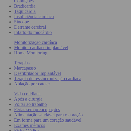
Condições
Bradicardia
Taquicardia
Insuficiência cardíaca
Síncope
Derrame cerebral
Infarto do miocárdio
Monitorização cardíaca
Monitor cardíaco implantável
Home Monitoring
Terapias
Marcapasso
Desfibrilador implantável
Terapia de ressincronização cardíaca
Ablação por cateter
Vida cotidiana
Após a cirurgia
Voltar ao trabalho
Férias sem preocupações
Alimentação saudável para o coração
Em forma para um coração saudável
Exames médicos
Ficha Médica