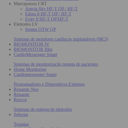
Marcapassos CRT
Amvia Sky HF-T QP / HF-T
Edora 8 HF-T QP / HF-T
Evity 8 HF-T QP/HF-T
Eletrodos LV
Sentus OTW QP
Sistemas de monitores cardíacos implantáveis (MCI)
BIOMONITOR IV
BIOMONITOR IIIm
CardioMessenger Smart
Sistemas de monitorização remota de pacientes
Home Monitoring
Cardiomessenger Smart
Programadores e Dispositivos Externos
Renamic Neo
Renamic
Reocor
Sistemas de entrega de eletrodos
Selectra
Terapias