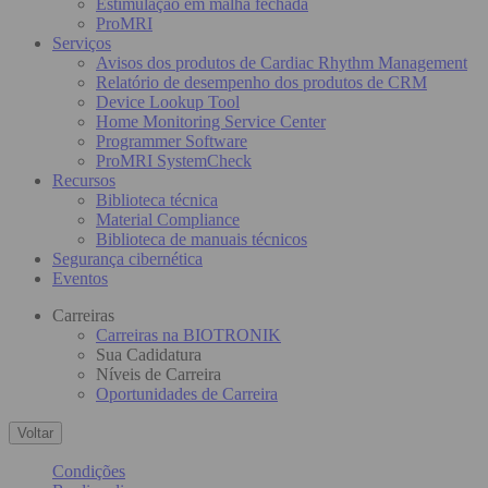
Estimulação em malha fechada
ProMRI
Serviços
Avisos dos produtos de Cardiac Rhythm Management
Relatório de desempenho dos produtos de CRM
Device Lookup Tool
Home Monitoring Service Center
Programmer Software
ProMRI SystemCheck
Recursos
Biblioteca técnica
Material Compliance
Biblioteca de manuais técnicos
Segurança cibernética
Eventos
Carreiras
Carreiras na BIOTRONIK
Sua Cadidatura
Níveis de Carreira
Oportunidades de Carreira
Voltar
Condições