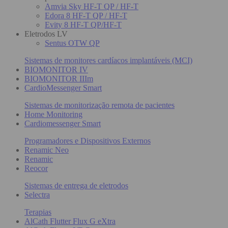
Amvia Sky HF-T QP / HF-T
Edora 8 HF-T QP / HF-T
Evity 8 HF-T QP/HF-T
Eletrodos LV
Sentus OTW QP
Sistemas de monitores cardíacos implantáveis (MCI)
BIOMONITOR IV
BIOMONITOR IIIm
CardioMessenger Smart
Sistemas de monitorização remota de pacientes
Home Monitoring
Cardiomessenger Smart
Programadores e Dispositivos Externos
Renamic Neo
Renamic
Reocor
Sistemas de entrega de eletrodos
Selectra
Terapias
AlCath Flutter Flux G eXtra