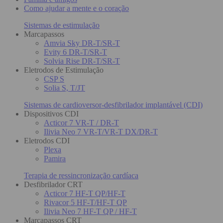
Como ajudar a mente e o coração
Sistemas de estimulação
Marcapassos
Amvia Sky DR-T/SR-T
Evity 6 DR-T/SR-T
Solvia Rise DR-T/SR-T
Eletrodos de Estimulação
CSP S
Solia S, T/JT
Sistemas de cardioversor-desfibrilador implantável (CDI)
Dispositivos CDI
Acticor 7 VR-T / DR-T
Ilivia Neo 7 VR-T/VR-T DX/DR-T
Eletrodos CDI
Plexa
Pamira
Terapia de ressincronização cardíaca
Desfibrilador CRT
Acticor 7 HF-T QP/HF-T
Rivacor 5 HF-T/HF-T QP
Ilivia Neo 7 HF-T QP / HF-T
Marcapassos CRT