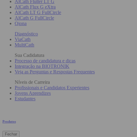
AlCath Flutter LT G
AlCath Flux G eXtra
AlCath LT G FullCircle
AlCath G FullCircle
Qiona
Diagnóstico
ViaCath
MultiCath
Sua Cadidatura
Processo de candidatura e dicas
Integração na BIOTRONIK
Veja as Perguntas e Respostas Frequentes
Níveis de Carreira
Profissionais e Candidatos Experientes
Jovens Aprendizes
Estudantes
Produtos
Fechar