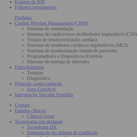
Exames de RM
Folhetos informativos
Produtos
Cardiac Rhythm Management (CRM)
Sistemas de estimulação
Sistemas de cardioversor-desfibrilador implantável (CDI)
Terapia de ressincronização cardíaca
Sistemas de monitores cardíacos implantáveis (MCI)
Sistemas de monitorização remota de pacientes
Programadores e Dispositivos Externos
Sistemas de entrega de eletrodos
Eletrofisiologia
Terapias
Diagnóstico
Proteção contra radiação
Zero-Gravity®
Intervenção Vascular Portfólio
Contato
Estudos clínicos
Clinical Grant
Tecnologias em destaque
Tecnologia DX
Estimulação do sistema de condução