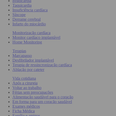
Bradicardia
Taquicardia
Insuficiência cardíaca
Síncope
Derrame cerebral
Infarto do miocárdio
Monitorização cardíaca
Monitor cardíaco implantável
Home Monitoring
Terapias
Marcapasso
Desfibrilador implantável
Terapia de ressincronização cardíaca
Ablação por cateter
Vida cotidiana
Após a cirurgia
Voltar ao trabalho
Férias sem preocupações
Alimentação saudável para o coração
Em forma para um coração saudável
Exames médicos
Ficha Médica
Família e amigos