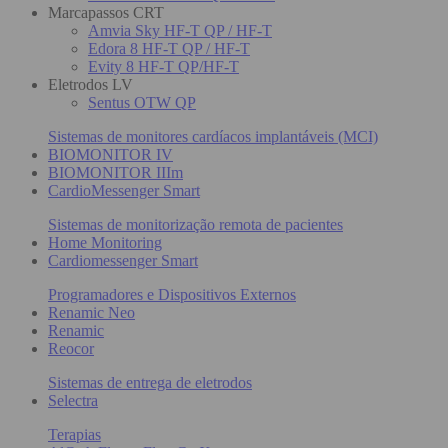
Marcapassos CRT
Amvia Sky HF-T QP / HF-T
Edora 8 HF-T QP / HF-T
Evity 8 HF-T QP/HF-T
Eletrodos LV
Sentus OTW QP
Sistemas de monitores cardíacos implantáveis (MCI)
BIOMONITOR IV
BIOMONITOR IIIm
CardioMessenger Smart
Sistemas de monitorização remota de pacientes
Home Monitoring
Cardiomessenger Smart
Programadores e Dispositivos Externos
Renamic Neo
Renamic
Reocor
Sistemas de entrega de eletrodos
Selectra
Terapias