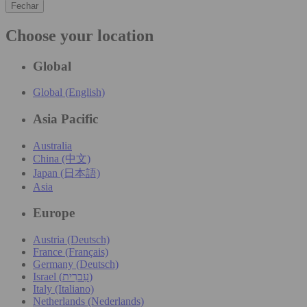
Fechar
Choose your location
Global
Global (English)
Asia Pacific
Australia
China (中文)
Japan (日本語)
Asia
Europe
Austria (Deutsch)
France (Français)
Germany (Deutsch)
Israel (עִברִית)
Italy (Italiano)
Netherlands (Nederlands)