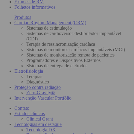
Exames de RM
Folhetos informativos
Produtos
Cardiac Rhythm Management (CRM)
Sistemas de estimulação
Sistemas de cardioversor-desfibrilador implantável
(CDI)
Terapia de ressincronização cardíaca
Sistemas de monitores cardíacos implantáveis (MCI)
Sistemas de monitorização remota de pacientes
Programadores e Dispositivos Externos
Sistemas de entrega de eletrodos
Eletrofisiologia
Terapias
Diagnóstico
Proteção contra radiação
Zero-Gravity®
Intervenção Vascular Portfólio
Contato
Estudos clínicos
Clinical Grant
Tecnologias em destaque
Tecnologia DX