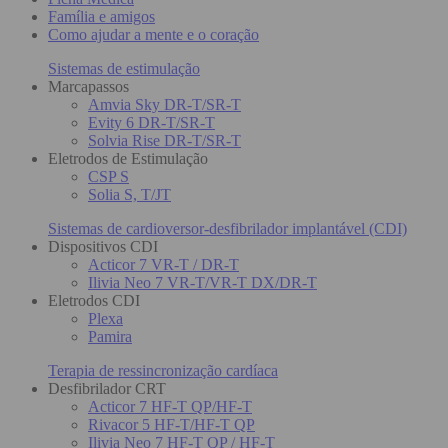
Família e amigos
Como ajudar a mente e o coração
Sistemas de estimulação
Marcapassos
Amvia Sky DR-T/SR-T
Evity 6 DR-T/SR-T
Solvia Rise DR-T/SR-T
Eletrodos de Estimulação
CSP S
Solia S, T/JT
Sistemas de cardioversor-desfibrilador implantável (CDI)
Dispositivos CDI
Acticor 7 VR-T / DR-T
Ilivia Neo 7 VR-T/VR-T DX/DR-T
Eletrodos CDI
Plexa
Pamira
Terapia de ressincronização cardíaca
Desfibrilador CRT
Acticor 7 HF-T QP/HF-T
Rivacor 5 HF-T/HF-T QP
Ilivia Neo 7 HF-T QP / HF-T