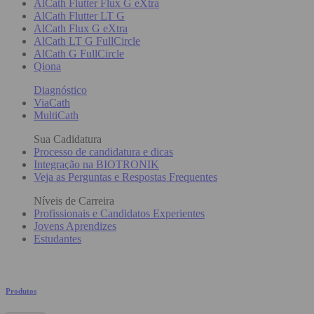
AlCath Flutter Flux G eXtra
AlCath Flutter LT G
AlCath Flux G eXtra
AlCath LT G FullCircle
AlCath G FullCircle
Qiona
Diagnóstico
ViaCath
MultiCath
Sua Cadidatura
Processo de candidatura e dicas
Integração na BIOTRONIK
Veja as Perguntas e Respostas Frequentes
Níveis de Carreira
Profissionais e Candidatos Experientes
Jovens Aprendizes
Estudantes
Produtos