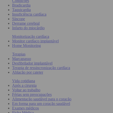
Condições
Bradicardia
Taquicardia
Insuficiência cardíaca
Síncope
Derrame cerebral
Infarto do miocárdio
Monitorização cardíaca
Monitor cardíaco implantável
Home Monitoring
Terapias
Marcapasso
Desfibrilador implantável
Terapia de ressincronização cardíaca
Ablação por cateter
Vida cotidiana
Após a cirurgia
Voltar ao trabalho
Férias sem preocupações
Alimentação saudável para o coração
Em forma para um coração saudável
Exames médicos
Ficha Médica