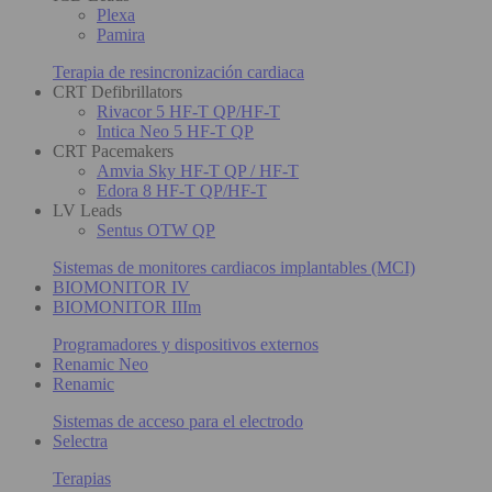
Plexa
Pamira
Terapia de resincronización cardiaca
CRT Defibrillators
Rivacor 5 HF-T QP/HF-T
Intica Neo 5 HF-T QP
CRT Pacemakers
Amvia Sky HF-T QP / HF-T
Edora 8 HF-T QP/HF-T
LV Leads
Sentus OTW QP
Sistemas de monitores cardiacos implantables (MCI)
BIOMONITOR IV
BIOMONITOR IIIm
Programadores y dispositivos externos
Renamic Neo
Renamic
Sistemas de acceso para el electrodo
Selectra
Terapias