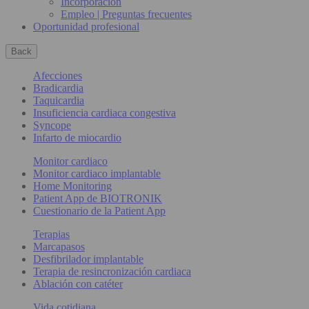
Incorporación
Empleo | Preguntas frecuentes
Oportunidad profesional
Back
Afecciones
Bradicardia
Taquicardia
Insuficiencia cardiaca congestiva
Syncope
Infarto de miocardio
Monitor cardiaco
Monitor cardiaco implantable
Home Monitoring
Patient App de BIOTRONIK
Cuestionario de la Patient App
Terapias
Marcapasos
Desfibrilador implantable
Terapia de resincronización cardiaca
Ablación con catéter
Vida cotidiana