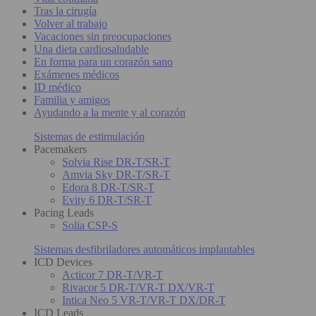
Tras la cirugía
Volver al trabajo
Vacaciones sin preocupaciones
Una dieta cardiosaludable
En forma para un corazón sano
Exámenes médicos
ID médico
Familia y amigos
Ayudando a la mente y al corazón
Sistemas de estimulación
Pacemakers
Solvia Rise DR-T/SR-T
Amvia Sky DR-T/SR-T
Edora 8 DR-T/SR-T
Evity 6 DR-T/SR-T
Pacing Leads
Solia CSP-S
Sistemas desfibriladores automáticos implantables
ICD Devices
Acticor 7 DR-T/VR-T
Rivacor 5 DR-T/VR-T DX/VR-T
Intica Neo 5 VR-T/VR-T DX/DR-T
ICD Leads