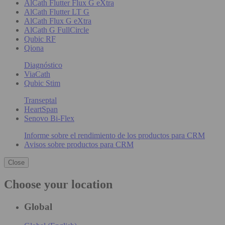
AlCath Flutter Flux G eXtra
AlCath Flutter LT G
AlCath Flux G eXtra
AlCath G FullCircle
Qubic RF
Qiona
Diagnóstico
ViaCath
Qubic Stim
Transeptal
HeartSpan
Senovo Bi-Flex
Informe sobre el rendimiento de los productos para CRM
Avisos sobre productos para CRM
Close
Choose your location
Global