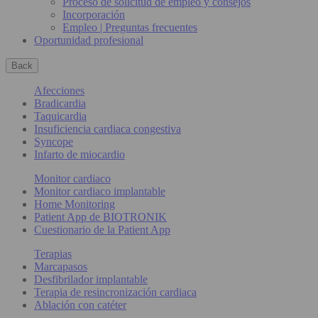
Proceso de solicitud de empleo y consejos
Incorporación
Empleo | Preguntas frecuentes
Oportunidad profesional
Back
Afecciones
Bradicardia
Taquicardia
Insuficiencia cardiaca congestiva
Syncope
Infarto de miocardio
Monitor cardiaco
Monitor cardiaco implantable
Home Monitoring
Patient App de BIOTRONIK
Cuestionario de la Patient App
Terapias
Marcapasos
Desfibrilador implantable
Terapia de resincronización cardiaca
Ablación con catéter