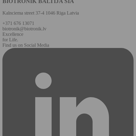
BIOTRONIK BALTIJA SIA
Kalnciema street 37-4 1046 Riga Latvia
+371 676 13071
biotronik@biotronik.lv
Excellence
for Life.
Find us on Social Media