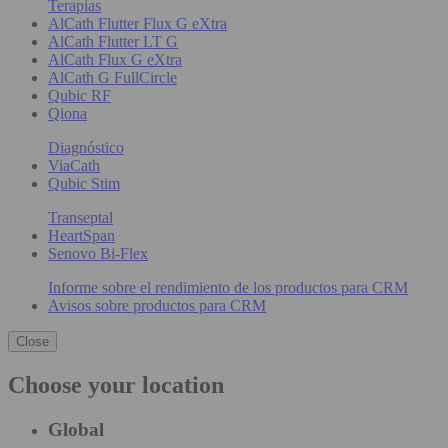
Terapias
AlCath Flutter Flux G eXtra
AlCath Flutter LT G
AlCath Flux G eXtra
AlCath G FullCircle
Qubic RF
Qiona
Diagnóstico
ViaCath
Qubic Stim
Transeptal
HeartSpan
Senovo Bi-Flex
Informe sobre el rendimiento de los productos para CRM
Avisos sobre productos para CRM
Close
Choose your location
Global