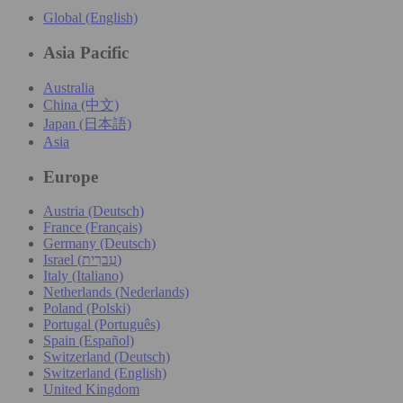
Global (English)
Asia Pacific
Australia
China (中文)
Japan (日本語)
Asia
Europe
Austria (Deutsch)
France (Français)
Germany (Deutsch)
Israel (עִברִית)
Italy (Italiano)
Netherlands (Nederlands)
Poland (Polski)
Portugal (Português)
Spain (Español)
Switzerland (Deutsch)
Switzerland (English)
United Kingdom