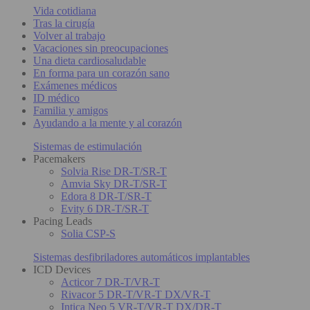
Vida cotidiana
Tras la cirugía
Volver al trabajo
Vacaciones sin preocupaciones
Una dieta cardiosaludable
En forma para un corazón sano
Exámenes médicos
ID médico
Familia y amigos
Ayudando a la mente y al corazón
Sistemas de estimulación
Pacemakers
Solvia Rise DR-T/SR-T
Amvia Sky DR-T/SR-T
Edora 8 DR-T/SR-T
Evity 6 DR-T/SR-T
Pacing Leads
Solia CSP-S
Sistemas desfibriladores automáticos implantables
ICD Devices
Acticor 7 DR-T/VR-T
Rivacor 5 DR-T/VR-T DX/VR-T
Intica Neo 5 VR-T/VR-T DX/DR-T