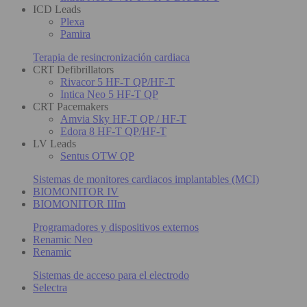
ICD Leads
Plexa
Pamira
Terapia de resincronización cardiaca
CRT Defibrillators
Rivacor 5 HF-T QP/HF-T
Intica Neo 5 HF-T QP
CRT Pacemakers
Amvia Sky HF-T QP / HF-T
Edora 8 HF-T QP/HF-T
LV Leads
Sentus OTW QP
Sistemas de monitores cardiacos implantables (MCI)
BIOMONITOR IV
BIOMONITOR IIIm
Programadores y dispositivos externos
Renamic Neo
Renamic
Sistemas de acceso para el electrodo
Selectra