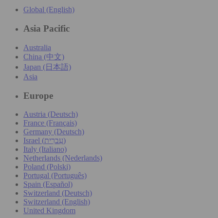
Global (English)
Asia Pacific
Australia
China (中文)
Japan (日本語)
Asia
Europe
Austria (Deutsch)
France (Français)
Germany (Deutsch)
Israel (עִברִית)
Italy (Italiano)
Netherlands (Nederlands)
Poland (Polski)
Portugal (Português)
Spain (Español)
Switzerland (Deutsch)
Switzerland (English)
United Kingdom