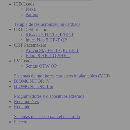
ICD Leads
Plexa
Pamira
Terapia de resincronización cardiaca
CRT Defibrillators
Rivacor 5 HF-T QP/HF-T
Intica Neo 5 HF-T QP
CRT Pacemakers
Amvia Sky HF-T QP / HF-T
Edora 8 HF-T QP/HF-T
LV Leads
Sentus OTW QP
Sistemas de monitores cardiacos implantables (MCI)
BIOMONITOR IV
BIOMONITOR IIIm
Programadores y dispositivos externos
Renamic Neo
Renamic
Sistemas de acceso para el electrodo
Selectra