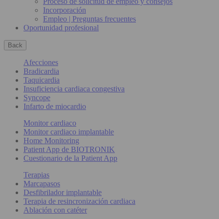
Proceso de solicitud de empleo y consejos
Incorporación
Empleo | Preguntas frecuentes
Oportunidad profesional
Back
Afecciones
Bradicardia
Taquicardia
Insuficiencia cardiaca congestiva
Syncope
Infarto de miocardio
Monitor cardiaco
Monitor cardiaco implantable
Home Monitoring
Patient App de BIOTRONIK
Cuestionario de la Patient App
Terapias
Marcapasos
Desfibrilador implantable
Terapia de resincronización cardiaca
Ablación con catéter