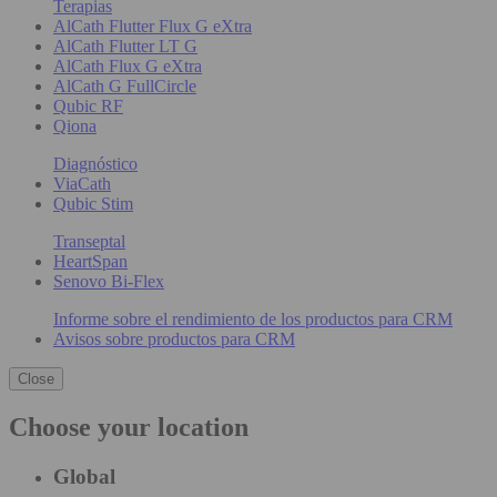
Terapias
AlCath Flutter Flux G eXtra
AlCath Flutter LT G
AlCath Flux G eXtra
AlCath G FullCircle
Qubic RF
Qiona
Diagnóstico
ViaCath
Qubic Stim
Transeptal
HeartSpan
Senovo Bi-Flex
Informe sobre el rendimiento de los productos para CRM
Avisos sobre productos para CRM
Close
Choose your location
Global