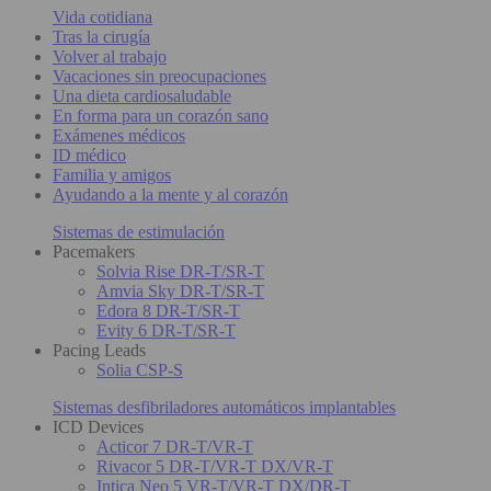
Vida cotidiana
Tras la cirugía
Volver al trabajo
Vacaciones sin preocupaciones
Una dieta cardiosaludable
En forma para un corazón sano
Exámenes médicos
ID médico
Familia y amigos
Ayudando a la mente y al corazón
Sistemas de estimulación
Pacemakers
Solvia Rise DR-T/SR-T
Amvia Sky DR-T/SR-T
Edora 8 DR-T/SR-T
Evity 6 DR-T/SR-T
Pacing Leads
Solia CSP-S
Sistemas desfibriladores automáticos implantables
ICD Devices
Acticor 7 DR-T/VR-T
Rivacor 5 DR-T/VR-T DX/VR-T
Intica Neo 5 VR-T/VR-T DX/DR-T