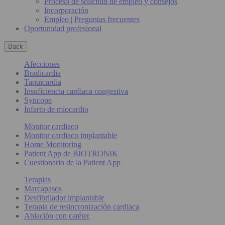
Proceso de solicitud de empleo y consejos
Incorporación
Empleo | Preguntas frecuentes
Oportunidad profesional
Back
Afecciones
Bradicardia
Taquicardia
Insuficiencia cardiaca congestiva
Syncope
Infarto de miocardio
Monitor cardiaco
Monitor cardiaco implantable
Home Monitoring
Patient App de BIOTRONIK
Cuestionario de la Patient App
Terapias
Marcapasos
Desfibrilador implantable
Terapia de resincronización cardiaca
Ablación con catéter