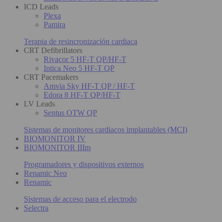
ICD Leads
Plexa
Pamira
Terapia de resincronización cardiaca
CRT Defibrillators
Rivacor 5 HF-T QP/HF-T
Intica Neo 5 HF-T QP
CRT Pacemakers
Amvia Sky HF-T QP / HF-T
Edora 8 HF-T QP/HF-T
LV Leads
Sentus OTW QP
Sistemas de monitores cardiacos implantables (MCI)
BIOMONITOR IV
BIOMONITOR IIIm
Programadores y dispositivos externos
Renamic Neo
Renamic
Sistemas de acceso para el electrodo
Selectra