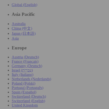
Global (English)
Asia Pacific
Australia
China (中文)
Japan (日本語)
Asia
Europe
Austria (Deutsch)
France (Français)
Germany (Deutsch)
Israel (עִברִית)
Italy (Italiano)
Netherlands (Nederlands)
Poland (Polski)
Portugal (Português)
Spain (Español)
Switzerland (Deutsch)
Switzerland (English)
United Kingdom