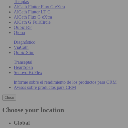
Terapias
AlCath Flutter Flux G eXtra
AlCath Flutter LT G
AlCath Flux G eXtra
AlCath G FullCircle
Qubic RF
Qiona
Diagnóstico
ViaCath
Qubic Stim
Transeptal
HeartSpan
Senovo Bi-Flex
Informe sobre el rendimiento de los productos para CRM
Avisos sobre productos para CRM
Close
Choose your location
Global