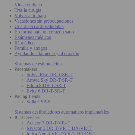
Vida cotidiana
Tras la cirugía
Volver al trabajo
Vacaciones sin preocupaciones
Una dieta cardiosaludable
En forma para un corazón sano
Exámenes médicos
ID médico
Familia y amigos
Ayudando a la mente y al corazón
Sistemas de estimulación
Pacemakers
Solvia Rise DR-T/SR-T
Amvia Sky DR-T/SR-T
Edora 8 DR-T/SR-T
Evity 6 DR-T/SR-T
Pacing Leads
Solia CSP-S
Sistemas desfibriladores automáticos implantables
ICD Devices
Acticor 7 DR-T/VR-T
Rivacor 5 DR-T/VR-T DX/VR-T
Intica Neo 5 VR-T/VR-T DX/DR-T