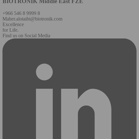
BIOTRONIK Middle East FZE
+966 546 8 9999 8
Maher.alotaibi@biotronik.com
Excellence
for Life.
Find us on Social Media