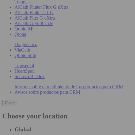
Terapias
AlCath Flutter Flux G eXtra
AlCath Flutter LT G
AlCath Flux G eXtra
AlCath G FullCircle
Qubic RF
Qiona
Diagnóstico
ViaCath
Qubic Stim
Transeptal
HeartSpan
Senovo Bi-Flex
Informe sobre el rendimiento de los productos para CRM
Avisos sobre productos para CRM
Close
Choose your location
Global