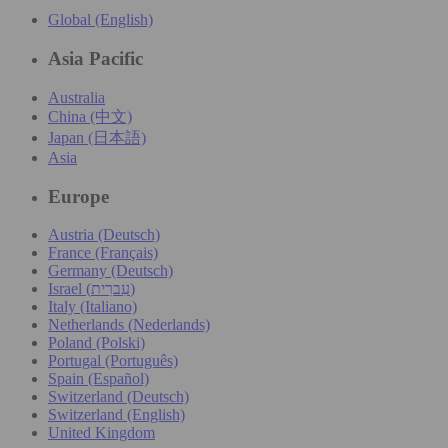
Global (English)
Asia Pacific
Australia
China (中文)
Japan (日本語)
Asia
Europe
Austria (Deutsch)
France (Français)
Germany (Deutsch)
Israel (עִברִית)
Italy (Italiano)
Netherlands (Nederlands)
Poland (Polski)
Portugal (Português)
Spain (Español)
Switzerland (Deutsch)
Switzerland (English)
United Kingdom