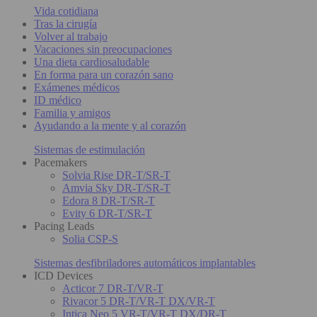
Vida cotidiana
Tras la cirugía
Volver al trabajo
Vacaciones sin preocupaciones
Una dieta cardiosaludable
En forma para un corazón sano
Exámenes médicos
ID médico
Familia y amigos
Ayudando a la mente y al corazón
Sistemas de estimulación
Pacemakers
Solvia Rise DR-T/SR-T
Amvia Sky DR-T/SR-T
Edora 8 DR-T/SR-T
Evity 6 DR-T/SR-T
Pacing Leads
Solia CSP-S
Sistemas desfibriladores automáticos implantables
ICD Devices
Acticor 7 DR-T/VR-T
Rivacor 5 DR-T/VR-T DX/VR-T
Intica Neo 5 VR-T/VR-T DX/DR-T