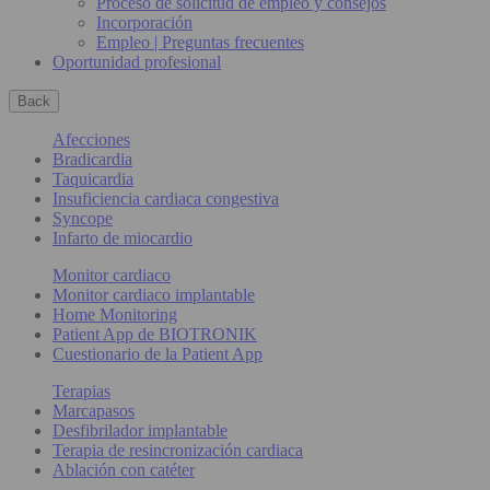
Proceso de solicitud de empleo y consejos
Incorporación
Empleo | Preguntas frecuentes
Oportunidad profesional
Back
Afecciones
Bradicardia
Taquicardia
Insuficiencia cardiaca congestiva
Syncope
Infarto de miocardio
Monitor cardiaco
Monitor cardiaco implantable
Home Monitoring
Patient App de BIOTRONIK
Cuestionario de la Patient App
Terapias
Marcapasos
Desfibrilador implantable
Terapia de resincronización cardiaca
Ablación con catéter