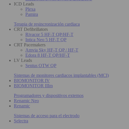
ICD Leads
Plexa
Pamira
Terapia de resincronización cardiaca
CRT Defibrillators
Rivacor 5 HF-T QP/HF-T
Intica Neo 5 HF-T QP
CRT Pacemakers
Amvia Sky HF-T QP / HF-T
Edora 8 HF-T QP/HF-T
LV Leads
Sentus OTW QP
Sistemas de monitores cardiacos implantables (MCI)
BIOMONITOR IV
BIOMONITOR IIIm
Programadores y dispositivos externos
Renamic Neo
Renamic
Sistemas de acceso para el electrodo
Selectra