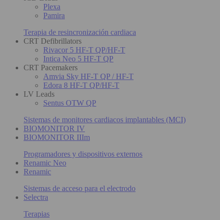
Plexa
Pamira
Terapia de resincronización cardiaca
CRT Defibrillators
Rivacor 5 HF-T QP/HF-T
Intica Neo 5 HF-T QP
CRT Pacemakers
Amvia Sky HF-T QP / HF-T
Edora 8 HF-T QP/HF-T
LV Leads
Sentus OTW QP
Sistemas de monitores cardiacos implantables (MCI)
BIOMONITOR IV
BIOMONITOR IIIm
Programadores y dispositivos externos
Renamic Neo
Renamic
Sistemas de acceso para el electrodo
Selectra
Terapias