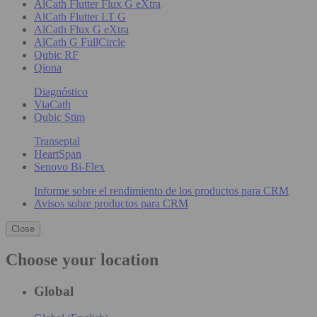
AlCath Flutter Flux G eXtra
AlCath Flutter LT G
AlCath Flux G eXtra
AlCath G FullCircle
Qubic RF
Qiona
Diagnóstico
ViaCath
Qubic Stim
Transeptal
HeartSpan
Senovo Bi-Flex
Informe sobre el rendimiento de los productos para CRM
Avisos sobre productos para CRM
Close
Choose your location
Global