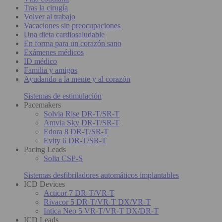
Tras la cirugía
Volver al trabajo
Vacaciones sin preocupaciones
Una dieta cardiosaludable
En forma para un corazón sano
Exámenes médicos
ID médico
Familia y amigos
Ayudando a la mente y al corazón
Sistemas de estimulación
Pacemakers
Solvia Rise DR-T/SR-T
Amvia Sky DR-T/SR-T
Edora 8 DR-T/SR-T
Evity 6 DR-T/SR-T
Pacing Leads
Solia CSP-S
Sistemas desfibriladores automáticos implantables
ICD Devices
Acticor 7 DR-T/VR-T
Rivacor 5 DR-T/VR-T DX/VR-T
Intica Neo 5 VR-T/VR-T DX/DR-T
ICD Leads