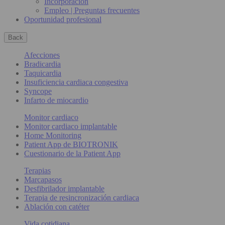
Incorporación
Empleo | Preguntas frecuentes
Oportunidad profesional
Back
Afecciones
Bradicardia
Taquicardia
Insuficiencia cardiaca congestiva
Syncope
Infarto de miocardio
Monitor cardiaco
Monitor cardiaco implantable
Home Monitoring
Patient App de BIOTRONIK
Cuestionario de la Patient App
Terapias
Marcapasos
Desfibrilador implantable
Terapia de resincronización cardiaca
Ablación con catéter
Vida cotidiana