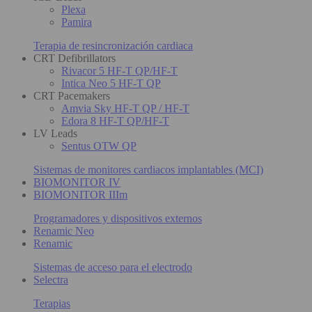
Plexa
Pamira
Terapia de resincronización cardiaca
CRT Defibrillators
Rivacor 5 HF-T QP/HF-T
Intica Neo 5 HF-T QP
CRT Pacemakers
Amvia Sky HF-T QP / HF-T
Edora 8 HF-T QP/HF-T
LV Leads
Sentus OTW QP
Sistemas de monitores cardiacos implantables (MCI)
BIOMONITOR IV
BIOMONITOR IIIm
Programadores y dispositivos externos
Renamic Neo
Renamic
Sistemas de acceso para el electrodo
Selectra
Terapias