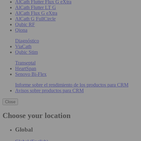
AlCath Flutter Flux G eXtra
AlCath Flutter LT G
AlCath Flux G eXtra
AlCath G FullCircle
Qubic RF
Qiona
Diagnóstico
ViaCath
Qubic Stim
Transeptal
HeartSpan
Senovo Bi-Flex
Informe sobre el rendimiento de los productos para CRM
Avisos sobre productos para CRM
Close
Choose your location
Global