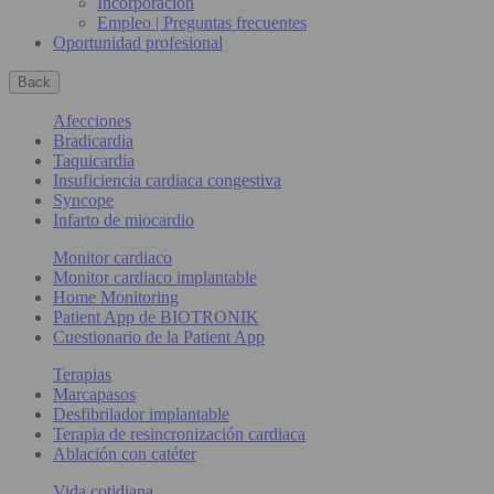
Incorporación
Empleo | Preguntas frecuentes
Oportunidad profesional
Back
Afecciones
Bradicardia
Taquicardia
Insuficiencia cardiaca congestiva
Syncope
Infarto de miocardio
Monitor cardiaco
Monitor cardiaco implantable
Home Monitoring
Patient App de BIOTRONIK
Cuestionario de la Patient App
Terapias
Marcapasos
Desfibrilador implantable
Terapia de resincronización cardiaca
Ablación con catéter
Vida cotidiana