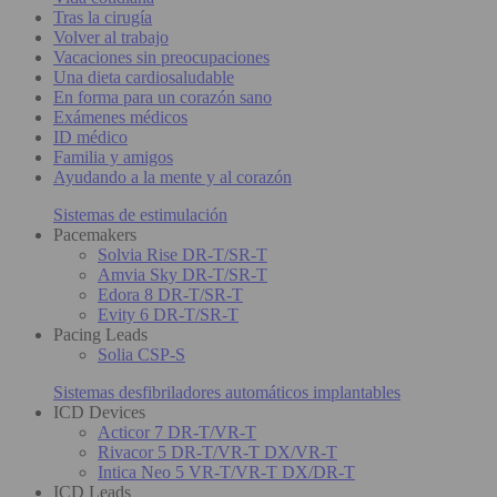
Tras la cirugía
Volver al trabajo
Vacaciones sin preocupaciones
Una dieta cardiosaludable
En forma para un corazón sano
Exámenes médicos
ID médico
Familia y amigos
Ayudando a la mente y al corazón
Sistemas de estimulación
Pacemakers
Solvia Rise DR-T/SR-T
Amvia Sky DR-T/SR-T
Edora 8 DR-T/SR-T
Evity 6 DR-T/SR-T
Pacing Leads
Solia CSP-S
Sistemas desfibriladores automáticos implantables
ICD Devices
Acticor 7 DR-T/VR-T
Rivacor 5 DR-T/VR-T DX/VR-T
Intica Neo 5 VR-T/VR-T DX/DR-T
ICD Leads