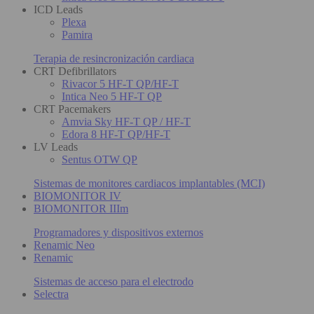
ICD Leads
Plexa
Pamira
Terapia de resincronización cardiaca
CRT Defibrillators
Rivacor 5 HF-T QP/HF-T
Intica Neo 5 HF-T QP
CRT Pacemakers
Amvia Sky HF-T QP / HF-T
Edora 8 HF-T QP/HF-T
LV Leads
Sentus OTW QP
Sistemas de monitores cardiacos implantables (MCI)
BIOMONITOR IV
BIOMONITOR IIIm
Programadores y dispositivos externos
Renamic Neo
Renamic
Sistemas de acceso para el electrodo
Selectra