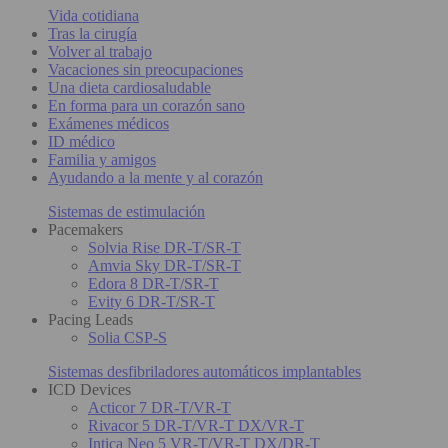
Vida cotidiana
Tras la cirugía
Volver al trabajo
Vacaciones sin preocupaciones
Una dieta cardiosaludable
En forma para un corazón sano
Exámenes médicos
ID médico
Familia y amigos
Ayudando a la mente y al corazón
Sistemas de estimulación
Pacemakers
Solvia Rise DR-T/SR-T
Amvia Sky DR-T/SR-T
Edora 8 DR-T/SR-T
Evity 6 DR-T/SR-T
Pacing Leads
Solia CSP-S
Sistemas desfibriladores automáticos implantables
ICD Devices
Acticor 7 DR-T/VR-T
Rivacor 5 DR-T/VR-T DX/VR-T
Intica Neo 5 VR-T/VR-T DX/DR-T