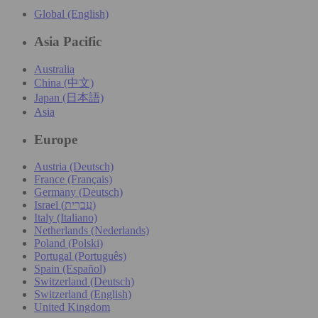
Global (English)
Asia Pacific
Australia
China (中文)
Japan (日本語)
Asia
Europe
Austria (Deutsch)
France (Français)
Germany (Deutsch)
Israel (עִברִית)
Italy (Italiano)
Netherlands (Nederlands)
Poland (Polski)
Portugal (Português)
Spain (Español)
Switzerland (Deutsch)
Switzerland (English)
United Kingdom