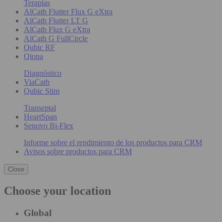
Terapias
AlCath Flutter Flux G eXtra
AlCath Flutter LT G
AlCath Flux G eXtra
AlCath G FullCircle
Qubic RF
Qiona
Diagnóstico
ViaCath
Qubic Stim
Transeptal
HeartSpan
Senovo Bi-Flex
Informe sobre el rendimiento de los productos para CRM
Avisos sobre productos para CRM
Close
Choose your location
Global