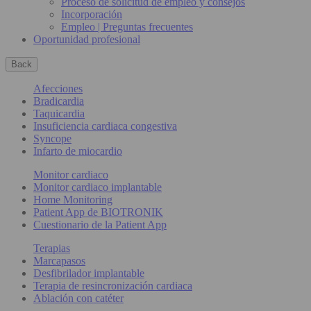
Proceso de solicitud de empleo y consejos
Incorporación
Empleo | Preguntas frecuentes
Oportunidad profesional
Back
Afecciones
Bradicardia
Taquicardia
Insuficiencia cardiaca congestiva
Syncope
Infarto de miocardio
Monitor cardiaco
Monitor cardiaco implantable
Home Monitoring
Patient App de BIOTRONIK
Cuestionario de la Patient App
Terapias
Marcapasos
Desfibrilador implantable
Terapia de resincronización cardiaca
Ablación con catéter