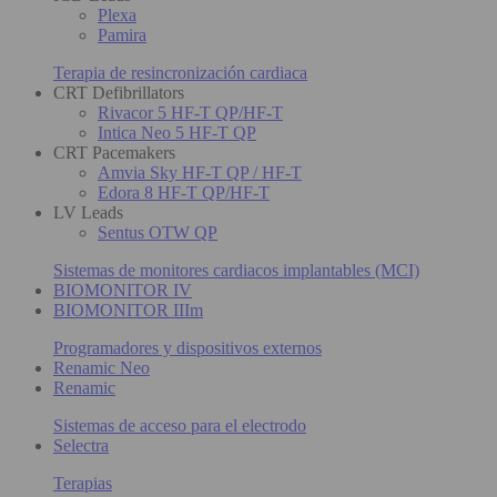
Plexa
Pamira
Terapia de resincronización cardiaca
CRT Defibrillators
Rivacor 5 HF-T QP/HF-T
Intica Neo 5 HF-T QP
CRT Pacemakers
Amvia Sky HF-T QP / HF-T
Edora 8 HF-T QP/HF-T
LV Leads
Sentus OTW QP
Sistemas de monitores cardiacos implantables (MCI)
BIOMONITOR IV
BIOMONITOR IIIm
Programadores y dispositivos externos
Renamic Neo
Renamic
Sistemas de acceso para el electrodo
Selectra
Terapias