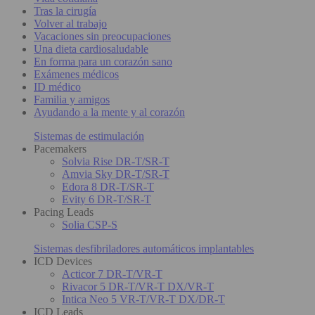
Tras la cirugía
Volver al trabajo
Vacaciones sin preocupaciones
Una dieta cardiosaludable
En forma para un corazón sano
Exámenes médicos
ID médico
Familia y amigos
Ayudando a la mente y al corazón
Sistemas de estimulación
Pacemakers
Solvia Rise DR-T/SR-T
Amvia Sky DR-T/SR-T
Edora 8 DR-T/SR-T
Evity 6 DR-T/SR-T
Pacing Leads
Solia CSP-S
Sistemas desfibriladores automáticos implantables
ICD Devices
Acticor 7 DR-T/VR-T
Rivacor 5 DR-T/VR-T DX/VR-T
Intica Neo 5 VR-T/VR-T DX/DR-T
ICD Leads