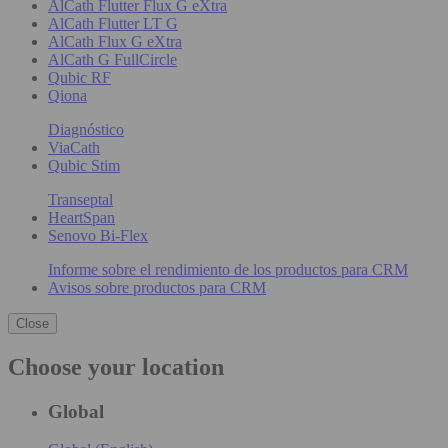
AlCath Flutter Flux G eXtra
AlCath Flutter LT G
AlCath Flux G eXtra
AlCath G FullCircle
Qubic RF
Qiona
Diagnóstico
ViaCath
Qubic Stim
Transeptal
HeartSpan
Senovo Bi-Flex
Informe sobre el rendimiento de los productos para CRM
Avisos sobre productos para CRM
Close
Choose your location
Global