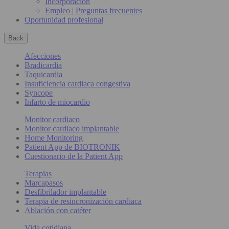
Incorporación
Empleo | Preguntas frecuentes
Oportunidad profesional
Back
Afecciones
Bradicardia
Taquicardia
Insuficiencia cardiaca congestiva
Syncope
Infarto de miocardio
Monitor cardiaco
Monitor cardiaco implantable
Home Monitoring
Patient App de BIOTRONIK
Cuestionario de la Patient App
Terapias
Marcapasos
Desfibrilador implantable
Terapia de resincronización cardiaca
Ablación con catéter
Vida cotidiana