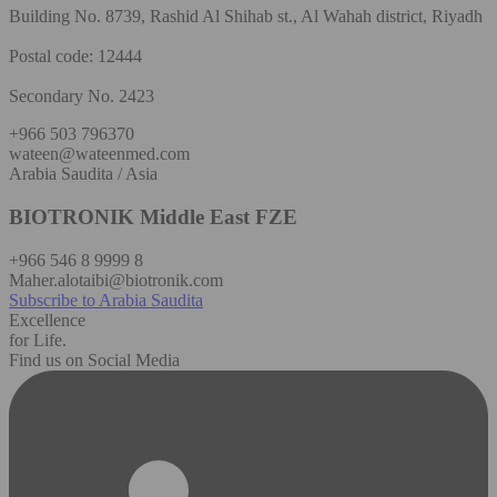
Building No. 8739, Rashid Al Shihab st., Al Wahah district, Riyadh
Postal code: 12444
Secondary No. 2423
+966 503 796370
wateen@wateenmed.com
Arabia Saudita / Asia
BIOTRONIK Middle East FZE
+966 546 8 9999 8
Maher.alotaibi@biotronik.com
Subscribe to Arabia Saudita
Excellence
for Life.
Find us on Social Media