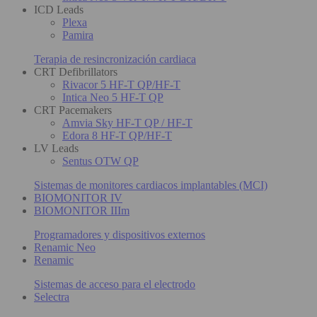
ICD Leads
Plexa
Pamira
Terapia de resincronización cardiaca
CRT Defibrillators
Rivacor 5 HF-T QP/HF-T
Intica Neo 5 HF-T QP
CRT Pacemakers
Amvia Sky HF-T QP / HF-T
Edora 8 HF-T QP/HF-T
LV Leads
Sentus OTW QP
Sistemas de monitores cardiacos implantables (MCI)
BIOMONITOR IV
BIOMONITOR IIIm
Programadores y dispositivos externos
Renamic Neo
Renamic
Sistemas de acceso para el electrodo
Selectra