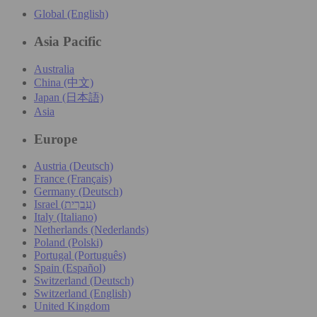
Global (English)
Asia Pacific
Australia
China (中文)
Japan (日本語)
Asia
Europe
Austria (Deutsch)
France (Français)
Germany (Deutsch)
Israel (עִברִית)
Italy (Italiano)
Netherlands (Nederlands)
Poland (Polski)
Portugal (Português)
Spain (Español)
Switzerland (Deutsch)
Switzerland (English)
United Kingdom