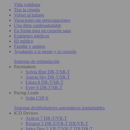
Vida cotidiana
Tras la cirugía
Volver al trabajo
Vacaciones sin preocupaciones
Una dieta cardiosaludable
En forma para un corazón sano
Exámenes médicos
ID médico
Familia y amigos
Ayudando a la mente y al corazón
Sistemas de estimulación
Pacemakers
Solvia Rise DR-T/SR-T
Amvia Sky DR-T/SR-T
Edora 8 DR-T/SR-T
Evity 6 DR-T/SR-T
Pacing Leads
Solia CSP-S
Sistemas desfibriladores automáticos implantables
ICD Devices
Acticor 7 DR-T/VR-T
Rivacor 5 DR-T/VR-T DX/VR-T
Intica Neo 5 VR-T/VR-T DX/DR-T