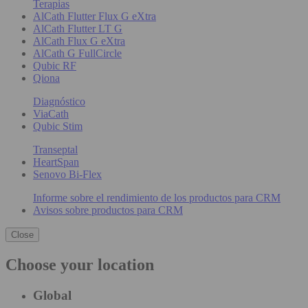
Terapias
AlCath Flutter Flux G eXtra
AlCath Flutter LT G
AlCath Flux G eXtra
AlCath G FullCircle
Qubic RF
Qiona
Diagnóstico
ViaCath
Qubic Stim
Transeptal
HeartSpan
Senovo Bi-Flex
Informe sobre el rendimiento de los productos para CRM
Avisos sobre productos para CRM
Close
Choose your location
Global