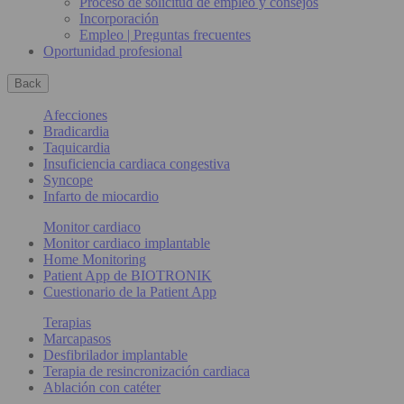
Proceso de solicitud de empleo y consejos
Incorporación
Empleo | Preguntas frecuentes
Oportunidad profesional
Back
Afecciones
Bradicardia
Taquicardia
Insuficiencia cardiaca congestiva
Syncope
Infarto de miocardio
Monitor cardiaco
Monitor cardiaco implantable
Home Monitoring
Patient App de BIOTRONIK
Cuestionario de la Patient App
Terapias
Marcapasos
Desfibrilador implantable
Terapia de resincronización cardiaca
Ablación con catéter