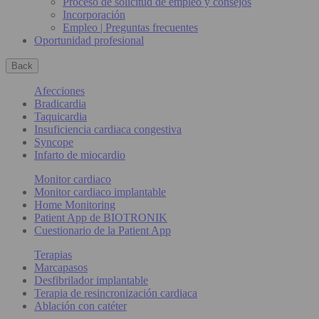
Proceso de solicitud de empleo y consejos
Incorporación
Empleo | Preguntas frecuentes
Oportunidad profesional
Back
Afecciones
Bradicardia
Taquicardia
Insuficiencia cardiaca congestiva
Syncope
Infarto de miocardio
Monitor cardiaco
Monitor cardiaco implantable
Home Monitoring
Patient App de BIOTRONIK
Cuestionario de la Patient App
Terapias
Marcapasos
Desfibrilador implantable
Terapia de resincronización cardiaca
Ablación con catéter