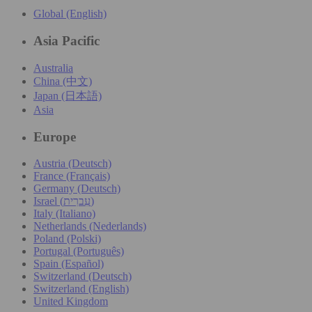
Global (English)
Asia Pacific
Australia
China (中文)
Japan (日本語)
Asia
Europe
Austria (Deutsch)
France (Français)
Germany (Deutsch)
Israel (עִברִית)
Italy (Italiano)
Netherlands (Nederlands)
Poland (Polski)
Portugal (Português)
Spain (Español)
Switzerland (Deutsch)
Switzerland (English)
United Kingdom