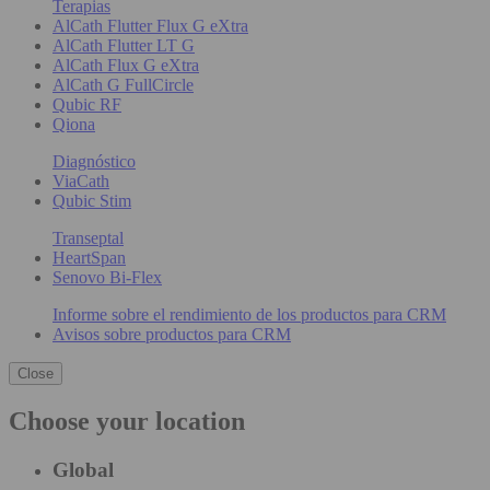
Terapias
AlCath Flutter Flux G eXtra
AlCath Flutter LT G
AlCath Flux G eXtra
AlCath G FullCircle
Qubic RF
Qiona
Diagnóstico
ViaCath
Qubic Stim
Transeptal
HeartSpan
Senovo Bi-Flex
Informe sobre el rendimiento de los productos para CRM
Avisos sobre productos para CRM
Close
Choose your location
Global