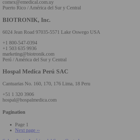
comex@emedical.com.uy
Puerto Rico / América del Sur y Central
BIOTRONIK, Inc.
6024 Jean Road 97035-5571 Lake Oswego USA
+1 800-547-0394
+1 503 635 9936
marketing@biotronik.com
Perú / América del Sur y Central
Hospal Medica Perú SAC
Cantuarias No. 160, 170, 176 Lima, 18 Peru
+51 1 320 3906
hospal@hospalmedica.com
Pagination
Page 1
Next page
››