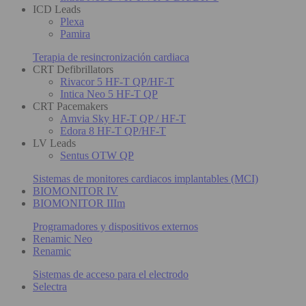
ICD Leads
Plexa
Pamira
Terapia de resincronización cardiaca
CRT Defibrillators
Rivacor 5 HF-T QP/HF-T
Intica Neo 5 HF-T QP
CRT Pacemakers
Amvia Sky HF-T QP / HF-T
Edora 8 HF-T QP/HF-T
LV Leads
Sentus OTW QP
Sistemas de monitores cardiacos implantables (MCI)
BIOMONITOR IV
BIOMONITOR IIIm
Programadores y dispositivos externos
Renamic Neo
Renamic
Sistemas de acceso para el electrodo
Selectra