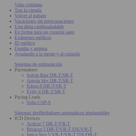
Vida cotidiana
Tras la cirugía
Volver al trabajo
Vacaciones sin preocupaciones
Una dieta cardiosaludable
En forma para un corazón sano
Exámenes médicos
ID médico
Familia y amigos
Ayudando a la mente y al corazón
Sistemas de estimulación
Pacemakers
Solvia Rise DR-T/SR-T
Amvia Sky DR-T/SR-T
Edora 8 DR-T/SR-T
Evity 6 DR-T/SR-T
Pacing Leads
Solia CSP-S
Sistemas desfibriladores automáticos implantables
ICD Devices
Acticor 7 DR-T/VR-T
Rivacor 5 DR-T/VR-T DX/VR-T
Intica Neo 5 VR-T/VR-T DX/DR-T