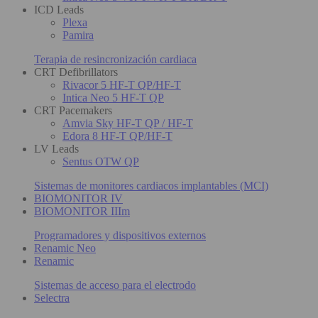
ICD Leads
Plexa
Pamira
Terapia de resincronización cardiaca
CRT Defibrillators
Rivacor 5 HF-T QP/HF-T
Intica Neo 5 HF-T QP
CRT Pacemakers
Amvia Sky HF-T QP / HF-T
Edora 8 HF-T QP/HF-T
LV Leads
Sentus OTW QP
Sistemas de monitores cardiacos implantables (MCI)
BIOMONITOR IV
BIOMONITOR IIIm
Programadores y dispositivos externos
Renamic Neo
Renamic
Sistemas de acceso para el electrodo
Selectra