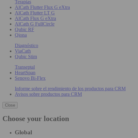
Terapias
AlCath Flutter Flux G eXtra
AlCath Flutter LT G
AlCath Flux G eXtra
AlCath G FullCircle
Qubic RF
Qiona
Diagnóstico
ViaCath
Qubic Stim
Transeptal
HeartSpan
Senovo Bi-Flex
Informe sobre el rendimiento de los productos para CRM
Avisos sobre productos para CRM
Close
Choose your location
Global