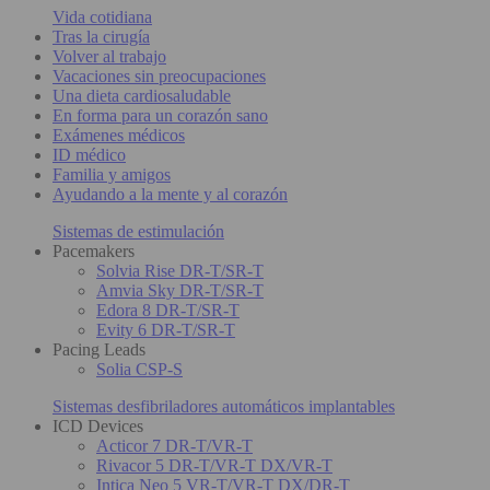
Vida cotidiana
Tras la cirugía
Volver al trabajo
Vacaciones sin preocupaciones
Una dieta cardiosaludable
En forma para un corazón sano
Exámenes médicos
ID médico
Familia y amigos
Ayudando a la mente y al corazón
Sistemas de estimulación
Pacemakers
Solvia Rise DR-T/SR-T
Amvia Sky DR-T/SR-T
Edora 8 DR-T/SR-T
Evity 6 DR-T/SR-T
Pacing Leads
Solia CSP-S
Sistemas desfibriladores automáticos implantables
ICD Devices
Acticor 7 DR-T/VR-T
Rivacor 5 DR-T/VR-T DX/VR-T
Intica Neo 5 VR-T/VR-T DX/DR-T