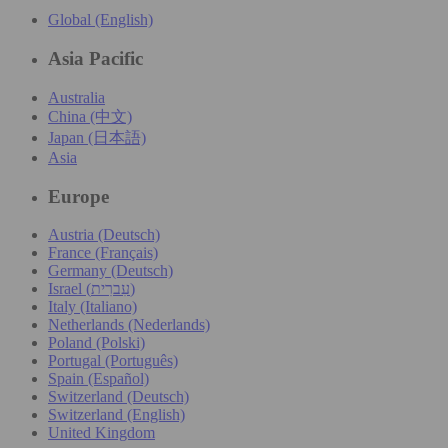
Global (English)
Asia Pacific
Australia
China (中文)
Japan (日本語)
Asia
Europe
Austria (Deutsch)
France (Français)
Germany (Deutsch)
Israel (עִברִית)
Italy (Italiano)
Netherlands (Nederlands)
Poland (Polski)
Portugal (Português)
Spain (Español)
Switzerland (Deutsch)
Switzerland (English)
United Kingdom