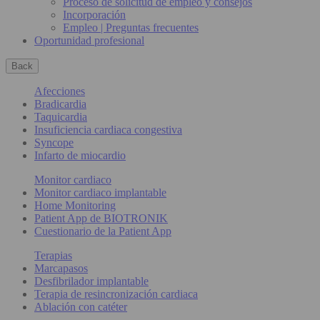
Proceso de solicitud de empleo y consejos
Incorporación
Empleo | Preguntas frecuentes
Oportunidad profesional
Back
Afecciones
Bradicardia
Taquicardia
Insuficiencia cardiaca congestiva
Syncope
Infarto de miocardio
Monitor cardiaco
Monitor cardiaco implantable
Home Monitoring
Patient App de BIOTRONIK
Cuestionario de la Patient App
Terapias
Marcapasos
Desfibrilador implantable
Terapia de resincronización cardiaca
Ablación con catéter