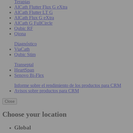
Terapias
AlCath Flutter Flux G eXtra
AlCath Flutter LT G
AlCath Flux G eXtra
AlCath G FullCircle
Qubic RF
Qiona
Diagnóstico
ViaCath
Qubic Stim
Transeptal
HeartSpan
Senovo Bi-Flex
Informe sobre el rendimiento de los productos para CRM
Avisos sobre productos para CRM
Close
Choose your location
Global