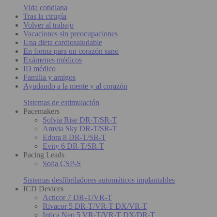
Vida cotidiana
Tras la cirugía
Volver al trabajo
Vacaciones sin preocupaciones
Una dieta cardiosaludable
En forma para un corazón sano
Exámenes médicos
ID médico
Familia y amigos
Ayudando a la mente y al corazón
Sistemas de estimulación
Pacemakers
Solvia Rise DR-T/SR-T
Amvia Sky DR-T/SR-T
Edora 8 DR-T/SR-T
Evity 6 DR-T/SR-T
Pacing Leads
Solia CSP-S
Sistemas desfibriladores automáticos implantables
ICD Devices
Acticor 7 DR-T/VR-T
Rivacor 5 DR-T/VR-T DX/VR-T
Intica Neo 5 VR-T/VR-T DX/DR-T