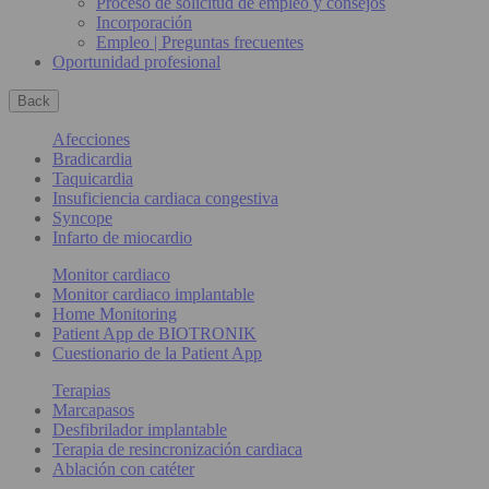
Proceso de solicitud de empleo y consejos
Incorporación
Empleo | Preguntas frecuentes
Oportunidad profesional
Back
Afecciones
Bradicardia
Taquicardia
Insuficiencia cardiaca congestiva
Syncope
Infarto de miocardio
Monitor cardiaco
Monitor cardiaco implantable
Home Monitoring
Patient App de BIOTRONIK
Cuestionario de la Patient App
Terapias
Marcapasos
Desfibrilador implantable
Terapia de resincronización cardiaca
Ablación con catéter