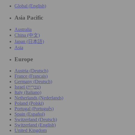
Global (English)
Asia Pacific
Australia
China (中文)
Japan (日本語)
Asia
Europe
Austria (Deutsch)
France (Français)
Germany (Deutsch)
Israel (עִברִית)
Italy (Italiano)
Netherlands (Nederlands)
Poland (Polski)
Portugal (Português)
Spain (Español)
Switzerland (Deutsch)
Switzerland (English)
United Kingdom