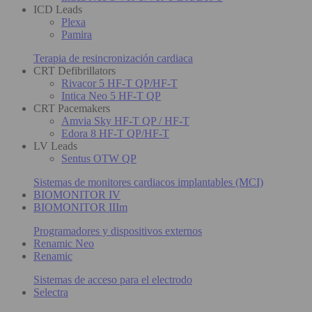
ICD Leads
Plexa
Pamira
Terapia de resincronización cardiaca
CRT Defibrillators
Rivacor 5 HF-T QP/HF-T
Intica Neo 5 HF-T QP
CRT Pacemakers
Amvia Sky HF-T QP / HF-T
Edora 8 HF-T QP/HF-T
LV Leads
Sentus OTW QP
Sistemas de monitores cardiacos implantables (MCI)
BIOMONITOR IV
BIOMONITOR IIIm
Programadores y dispositivos externos
Renamic Neo
Renamic
Sistemas de acceso para el electrodo
Selectra