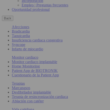
Incorporación
Empleo | Preguntas frecuentes
Oportunidad profesional
Back
Afecciones
Bradicardia
Taquicardia
Insuficiencia cardiaca congestiva
Syncope
Infarto de miocardio
Monitor cardiaco
Monitor cardiaco implantable
Home Monitoring
Patient App de BIOTRONIK
Cuestionario de la Patient App
Terapias
Marcapasos
Desfibrilador implantable
Terapia de resincronización cardiaca
Ablación con catéter
Vida cotidiana