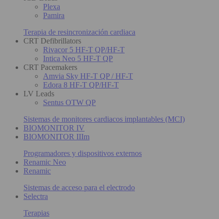
Plexa
Pamira
Terapia de resincronización cardiaca
CRT Defibrillators
Rivacor 5 HF-T QP/HF-T
Intica Neo 5 HF-T QP
CRT Pacemakers
Amvia Sky HF-T QP / HF-T
Edora 8 HF-T QP/HF-T
LV Leads
Sentus OTW QP
Sistemas de monitores cardiacos implantables (MCI)
BIOMONITOR IV
BIOMONITOR IIIm
Programadores y dispositivos externos
Renamic Neo
Renamic
Sistemas de acceso para el electrodo
Selectra
Terapias