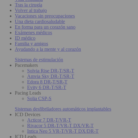
Tras la cirugía
Volver al trabajo
Vacaciones sin preocupaciones
Una dieta cardiosaludable
En forma para un corazón sano
Exámenes médicos
ID médico
Familia y amigos
Ayudando a la mente y al corazón
Sistemas de estimulación
Pacemakers
Solvia Rise DR-T/SR-T
Amvia Sky DR-T/SR-T
Edora 8 DR-T/SR-T
Evity 6 DR-T/SR-T
Pacing Leads
Solia CSP-S
Sistemas desfibriladores automáticos implantables
ICD Devices
Acticor 7 DR-T/VR-T
Rivacor 5 DR-T/VR-T DX/VR-T
Intica Neo 5 VR-T/VR-T DX/DR-T
ICD Leads