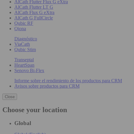
AlCath Flutter Flux G eXtra
AlCath Flutter LT G
AlCath Flux G eXtra
AlCath G FullCircle
Qubic RF
Qiona
Diagnóstico
ViaCath
Qubic Stim
Transeptal
HeartSpan
Senovo Bi-Flex
Informe sobre el rendimiento de los productos para CRM
Avisos sobre productos para CRM
Close
Choose your location
Global