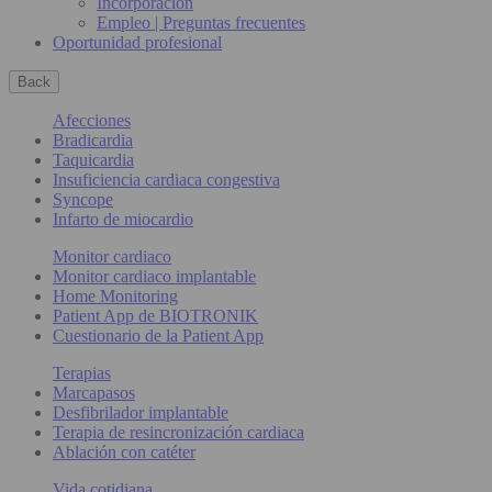
Incorporación
Empleo | Preguntas frecuentes
Oportunidad profesional
Back
Afecciones
Bradicardia
Taquicardia
Insuficiencia cardiaca congestiva
Syncope
Infarto de miocardio
Monitor cardiaco
Monitor cardiaco implantable
Home Monitoring
Patient App de BIOTRONIK
Cuestionario de la Patient App
Terapias
Marcapasos
Desfibrilador implantable
Terapia de resincronización cardiaca
Ablación con catéter
Vida cotidiana