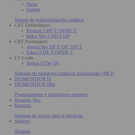
Plexa
Pamira
Terapia de resincronización cardiaca
CRT Defibrillators
Rivacor 5 HF-T QP/HF-T
Intica Neo 5 HF-T QP
CRT Pacemakers
Amvia Sky HF-T QP / HF-T
Edora 8 HF-T QP/HF-T
LV Leads
Sentus OTW QP
Sistemas de monitores cardiacos implantables (MCI)
BIOMONITOR IV
BIOMONITOR IIIm
Programadores y dispositivos externos
Renamic Neo
Renamic
Sistemas de acceso para el electrodo
Selectra
Terapias