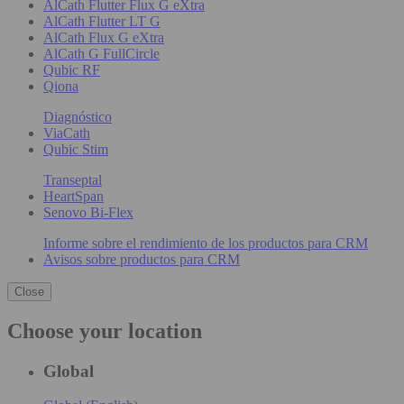
AlCath Flutter Flux G eXtra
AlCath Flutter LT G
AlCath Flux G eXtra
AlCath G FullCircle
Qubic RF
Qiona
Diagnóstico
ViaCath
Qubic Stim
Transeptal
HeartSpan
Senovo Bi-Flex
Informe sobre el rendimiento de los productos para CRM
Avisos sobre productos para CRM
Close
Choose your location
Global