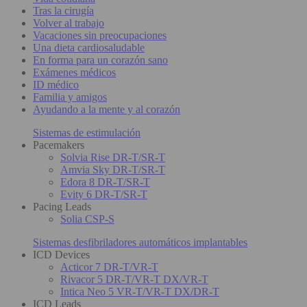
Tras la cirugía
Volver al trabajo
Vacaciones sin preocupaciones
Una dieta cardiosaludable
En forma para un corazón sano
Exámenes médicos
ID médico
Familia y amigos
Ayudando a la mente y al corazón
Sistemas de estimulación
Pacemakers
Solvia Rise DR-T/SR-T
Amvia Sky DR-T/SR-T
Edora 8 DR-T/SR-T
Evity 6 DR-T/SR-T
Pacing Leads
Solia CSP-S
Sistemas desfibriladores automáticos implantables
ICD Devices
Acticor 7 DR-T/VR-T
Rivacor 5 DR-T/VR-T DX/VR-T
Intica Neo 5 VR-T/VR-T DX/DR-T
ICD Leads