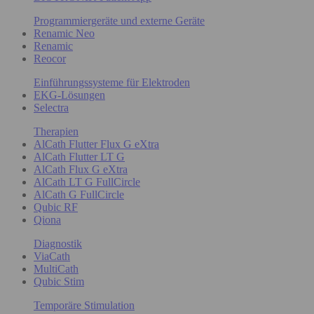
Programmiergeräte und externe Geräte
Renamic Neo
Renamic
Reocor
Einführungssysteme für Elektroden
EKG-Lösungen
Selectra
Therapien
AlCath Flutter Flux G eXtra
AlCath Flutter LT G
AlCath Flux G eXtra
AlCath LT G FullCircle
AlCath G FullCircle
Qubic RF
Qiona
Diagnostik
ViaCath
MultiCath
Qubic Stim
Temporäre Stimulation