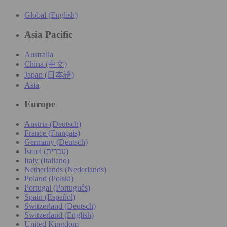
Global (English)
Asia Pacific
Australia
China (中文)
Japan (日本語)
Asia
Europe
Austria (Deutsch)
France (Français)
Germany (Deutsch)
Israel (עִברִית)
Italy (Italiano)
Netherlands (Nederlands)
Poland (Polski)
Portugal (Português)
Spain (Español)
Switzerland (Deutsch)
Switzerland (English)
United Kingdom