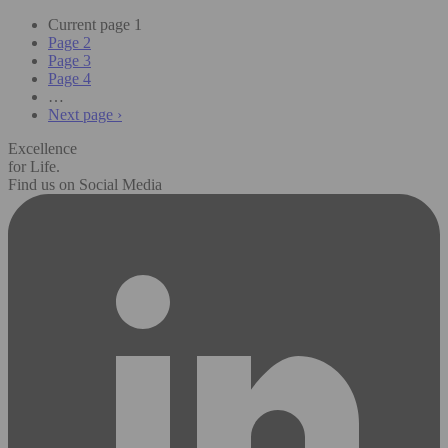
Current page
1
Page
2
Page
3
Page
4
…
Next page
›
Excellence
for Life.
Find us on Social Media