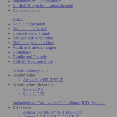
Implantierbare Defibrillatoren
Kardiale Resynchronisationstherapie
Katheterablation
Alltag
Nach der Operation
Zurück an die Arbeit
Unbeschwerter Urlaub
Eine gesunde Ernährung
Fit für ein gesundes Herz
Ärztliche Untersuchungen
Notfallpass
Familie und Freunde
Hilfe für Herz und Seele
Schrittmachersysteme
Schrittmacher
Amvia Sky DR-T/SR-T
Schrittmacher Elektroden
Solia CSP S
Solia S, T/JT
Implantierbare Cardioverter-Defibrillator (ICD) Systeme
ICD-Geräte
Acticor Sky DR-T/VR-T DX/VR-T
Acticor 7 DR-T/VR-T DX/VR-T