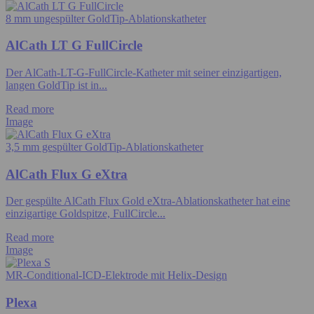
8 mm ungespülter GoldTip-Ablationskatheter
AlCath LT G FullCircle
Der AlCath-LT-G-FullCircle-Katheter mit seiner einzigartigen,
langen GoldTip ist in...
Read more
Image
3,5 mm gespülter GoldTip-Ablationskatheter
AlCath Flux G eXtra
Der gespülte AlCath Flux Gold eXtra-Ablationskatheter hat eine
einzigartige Goldspitze, FullCircle...
Read more
Image
MR-Conditional-ICD-Elektrode mit Helix-Design
Plexa