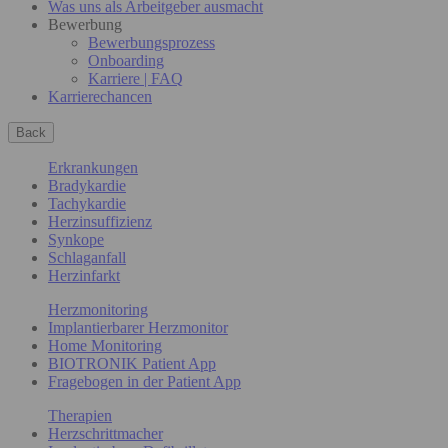
Was uns als Arbeitgeber ausmacht
Bewerbung
Bewerbungsprozess
Onboarding
Karriere | FAQ
Karrierechancen
Back
Erkrankungen
Bradykardie
Tachykardie
Herzinsuffizienz
Synkope
Schlaganfall
Herzinfarkt
Herzmonitoring
Implantierbarer Herzmonitor
Home Monitoring
BIOTRONIK Patient App
Fragebogen in der Patient App
Therapien
Herzschrittmacher