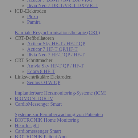
Ilivia Neo 7 DR-T/VR-T DX/VR-T
ICD-Elektroden
Plexa
Pamira
Kardiale Resynchronisationstherapie (CRT)
CRT-Defibrillatoren
Acticor Sky HF-T / HF-T QP
Acticor 7 HF-T QP/HF-T
Ilivia Neo 7 HF-T QP / HF-T
CRT-Schrittmacher
Amvia Sky HF-T QP / HF-T
Edora 8 HF-T
Linksventrikuläre Elektroden
Sentus OTW QP
Implantierbare Herzmonitoring-Systeme (ICM)
BIOMONITOR IV
CardioMessenger Smart
Systeme zur Fernüberwachung von Patienten
BIOTRONIK Home Monitoring
HeartInsight
Cardiomessenger Smart
BIOTRONIK Patient App