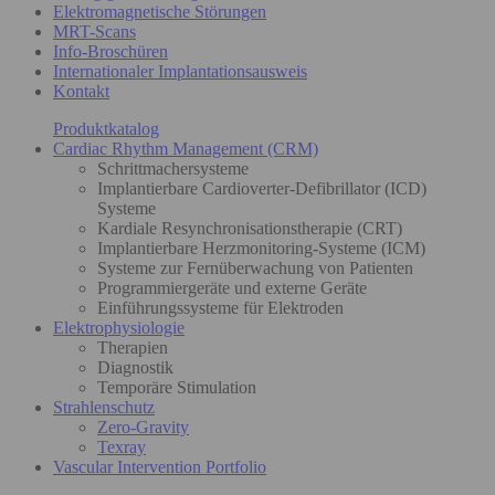
Elektromagnetische Störungen
MRT-Scans
Info-Broschüren
Internationaler Implantationsausweis
Kontakt
Produktkatalog
Cardiac Rhythm Management (CRM)
Schrittmachersysteme
Implantierbare Cardioverter-Defibrillator (ICD)
Systeme
Kardiale Resynchronisationstherapie (CRT)
Implantierbare Herzmonitoring-Systeme (ICM)
Systeme zur Fernüberwachung von Patienten
Programmiergeräte und externe Geräte
Einführungssysteme für Elektroden
Elektrophysiologie
Therapien
Diagnostik
Temporäre Stimulation
Strahlenschutz
Zero-Gravity
Texray
Vascular Intervention Portfolio