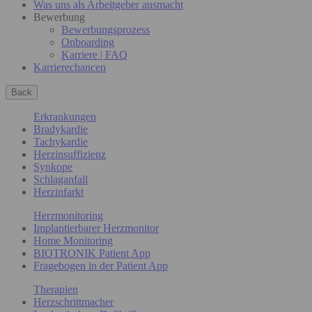
Was uns als Arbeitgeber ausmacht
Bewerbung
Bewerbungsprozess
Onboarding
Karriere | FAQ
Karrierechancen
Back
Erkrankungen
Bradykardie
Tachykardie
Herzinsuffizienz
Synkope
Schlaganfall
Herzinfarkt
Herzmonitoring
Implantierbarer Herzmonitor
Home Monitoring
BIOTRONIK Patient App
Fragebogen in der Patient App
Therapien
Herzschrittmacher