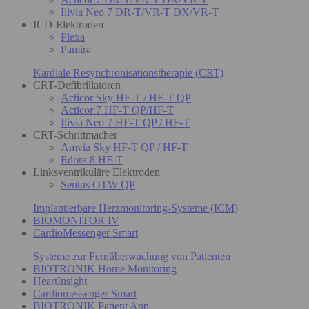
Ilivia Neo 7 DR-T/VR-T DX/VR-T
ICD-Elektroden
Plexa
Pamira
Kardiale Resynchronisationstherapie (CRT)
CRT-Defibrillatoren
Acticor Sky HF-T / HF-T QP
Acticor 7 HF-T QP/HF-T
Ilivia Neo 7 HF-T QP / HF-T
CRT-Schrittmacher
Amvia Sky HF-T QP / HF-T
Edora 8 HF-T
Linksventrikuläre Elektroden
Sentus OTW QP
Implantierbare Herzmonitoring-Systeme (ICM)
BIOMONITOR IV
CardioMessenger Smart
Systeme zur Fernüberwachung von Patienten
BIOTRONIK Home Monitoring
HeartInsight
Cardiomessenger Smart
BIOTRONIK Patient App