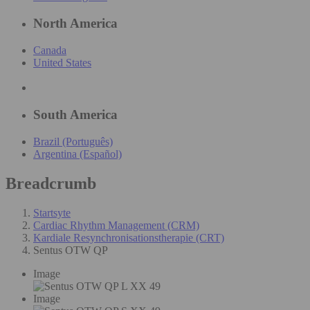
North America
Canada
United States
South America
Brazil (Português)
Argentina (Español)
Breadcrumb
Startsyte
Cardiac Rhythm Management (CRM)
Kardiale Resynchronisationstherapie (CRT)
Sentus OTW QP
Image
Image