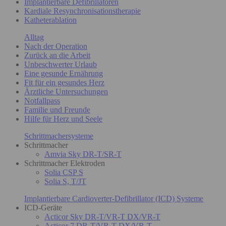
Implantierbare Defibrillatoren
Kardiale Resynchronisationstherapie
Katheterablation
Alltag
Nach der Operation
Zurück an die Arbeit
Unbeschwerter Urlaub
Eine gesunde Ernährung
Fit für ein gesundes Herz
Ärztliche Untersuchungen
Notfallpass
Familie und Freunde
Hilfe für Herz und Seele
Schrittmachersysteme
Schrittmacher
Amvia Sky DR-T/SR-T
Schrittmacher Elektroden
Solia CSP S
Solia S, T/JT
Implantierbare Cardioverter-Defibrillator (ICD) Systeme
ICD-Geräte
Acticor Sky DR-T/VR-T DX/VR-T
Acticor 7 DR-T/VR-T DX/VR-T