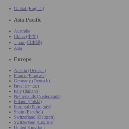
Global (English)
Asia Pacific
Australia
China (中文)
Japan (日本語)
Asia
Europe
Austria (Deutsch)
France (Français)
Germany (Deutsch)
Israel (עִברִית)
Italy (Italiano)
Netherlands (Nederlands)
Poland (Polski)
Portugal (Português)
Spain (Español)
Switzerland (Deutsch)
Switzerland (English)
United Kingdom