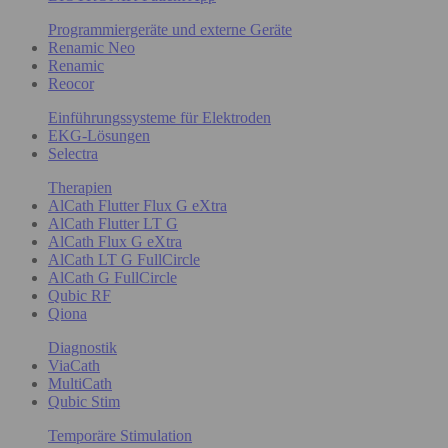
Programmiergeräte und externe Geräte
Renamic Neo
Renamic
Reocor
Einführungssysteme für Elektroden
EKG-Lösungen
Selectra
Therapien
AlCath Flutter Flux G eXtra
AlCath Flutter LT G
AlCath Flux G eXtra
AlCath LT G FullCircle
AlCath G FullCircle
Qubic RF
Qiona
Diagnostik
ViaCath
MultiCath
Qubic Stim
Temporäre Stimulation