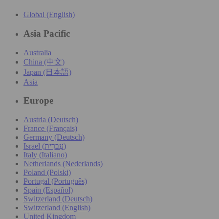
Global (English)
Asia Pacific
Australia
China (中文)
Japan (日本語)
Asia
Europe
Austria (Deutsch)
France (Français)
Germany (Deutsch)
Israel (עִברִית)
Italy (Italiano)
Netherlands (Nederlands)
Poland (Polski)
Portugal (Português)
Spain (Español)
Switzerland (Deutsch)
Switzerland (English)
United Kingdom