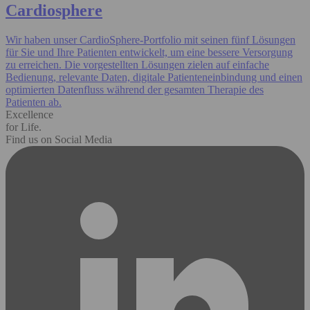
Cardiosphere
Wir haben unser CardioSphere-Portfolio mit seinen fünf Lösungen
für Sie und Ihre Patienten entwickelt, um eine bessere Versorgung
zu erreichen. Die vorgestellten Lösungen zielen auf einfache
Bedienung, relevante Daten, digitale Patienteneinbindung und einen
optimierten Datenfluss während der gesamten Therapie des
Patienten ab.
Excellence
for Life.
Find us on Social Media