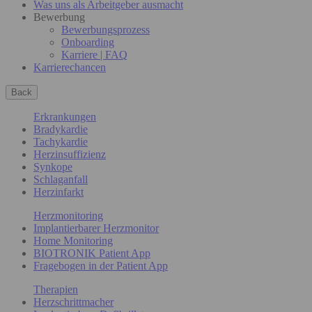
Was uns als Arbeitgeber ausmacht
Bewerbung
Bewerbungsprozess
Onboarding
Karriere | FAQ
Karrierechancen
Back
Erkrankungen
Bradykardie
Tachykardie
Herzinsuffizienz
Synkope
Schlaganfall
Herzinfarkt
Herzmonitoring
Implantierbarer Herzmonitor
Home Monitoring
BIOTRONIK Patient App
Fragebogen in der Patient App
Therapien
Herzschrittmacher