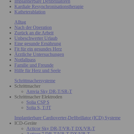
Implantierbare Defibrillatoren
Kardiale Resynchronisationstherapie
Katheterablation
Alltag
Nach der Operation
Zurück an die Arbeit
Unbeschwerter Urlaub
Eine gesunde Ernährung
Fit für ein gesundes Herz
Ärztliche Untersuchungen
Notfallpass
Familie und Freunde
Hilfe für Herz und Seele
Schrittmachersysteme
Schrittmacher
Amvia Sky DR-T/SR-T
Schrittmacher Elektroden
Solia CSP S
Solia S, T/JT
Implantierbare Cardioverter-Defibrillator (ICD) Systeme
ICD-Geräte
Acticor Sky DR-T/VR-T DX/VR-T
Acticor 7 DR-T/VR-T DX/VR-T