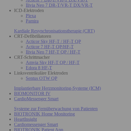
Ilivia Neo 7 DR-T/VR-T DX/VR-T
ICD-Elektroden
Plexa
Pamira
Kardiale Resynchronisationstherapie (CRT)
CRT-Defibrillatoren
Acticor Sky HF-T / HF-T QP
Acticor 7 HF-T QP/HF-T
Ilivia Neo 7 HF-T QP / HF-T
CRT-Schrittmacher
Amvia Sky HF-T QP / HF-T
Edora 8 HF-T
Linksventrikuläre Elektroden
Sentus OTW QP
Implantierbare Herzmonitoring-Systeme (ICM)
BIOMONITOR IV
CardioMessenger Smart
Systeme zur Fernüberwachung von Patienten
BIOTRONIK Home Monitoring
HeartInsight
Cardiomessenger Smart
BIOTRONIK Patient App