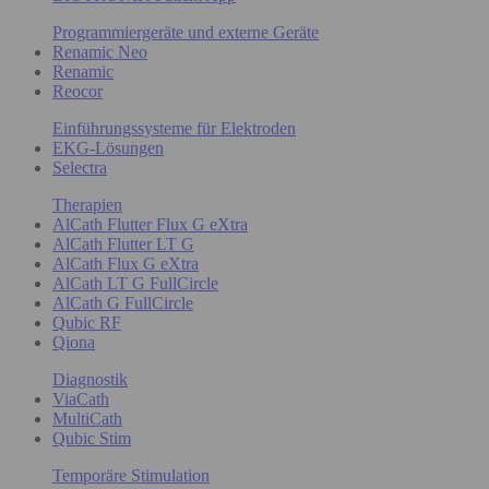
Programmiergeräte und externe Geräte
Renamic Neo
Renamic
Reocor
Einführungssysteme für Elektroden
EKG-Lösungen
Selectra
Therapien
AlCath Flutter Flux G eXtra
AlCath Flutter LT G
AlCath Flux G eXtra
AlCath LT G FullCircle
AlCath G FullCircle
Qubic RF
Qiona
Diagnostik
ViaCath
MultiCath
Qubic Stim
Temporäre Stimulation