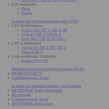
ICD-Elektroden
Plexa
Pamira
Kardiale Resynchronisationstherapie (CRT)
CRT-Defibrillatoren
Acticor Sky HF-T / HF-T QP
Acticor 7 HF-T QP/HF-T
Ilivia Neo 7 HF-T QP / HF-T
CRT-Schrittmacher
Amvia Sky HF-T QP / HF-T
Edora 8 HF-T
Linksventrikuläre Elektroden
Sentus OTW QP
Implantierbare Herzmonitoring-Systeme (ICM)
BIOMONITOR IV
CardioMessenger Smart
Systeme zur Fernüberwachung von Patienten
BIOTRONIK Home Monitoring
HeartInsight
Cardiomessenger Smart
BIOTRONIK Patient App