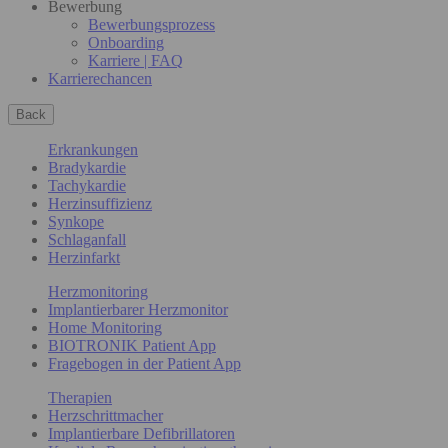
Bewerbung
Bewerbungsprozess
Onboarding
Karriere | FAQ
Karrierechancen
Back
Erkrankungen
Bradykardie
Tachykardie
Herzinsuffizienz
Synkope
Schlaganfall
Herzinfarkt
Herzmonitoring
Implantierbarer Herzmonitor
Home Monitoring
BIOTRONIK Patient App
Fragebogen in der Patient App
Therapien
Herzschrittmacher
Implantierbare Defibrillatoren