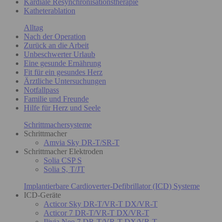
Kardiale Resynchronisationstherapie
Katheterablation
Alltag
Nach der Operation
Zurück an die Arbeit
Unbeschwerter Urlaub
Eine gesunde Ernährung
Fit für ein gesundes Herz
Ärztliche Untersuchungen
Notfallpass
Familie und Freunde
Hilfe für Herz und Seele
Schrittmachersysteme
Schrittmacher
Amvia Sky DR-T/SR-T
Schrittmacher Elektroden
Solia CSP S
Solia S, T/JT
Implantierbare Cardioverter-Defibrillator (ICD) Systeme
ICD-Geräte
Acticor Sky DR-T/VR-T DX/VR-T
Acticor 7 DR-T/VR-T DX/VR-T
Ilivia Neo 7 DR-T/VR-T DX/VR-T