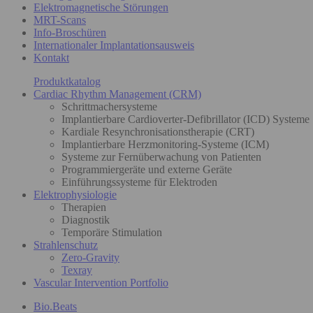
Elektromagnetische Störungen
MRT-Scans
Info-Broschüren
Internationaler Implantationsausweis
Kontakt
Produktkatalog
Cardiac Rhythm Management (CRM)
Schrittmachersysteme
Implantierbare Cardioverter-Defibrillator (ICD) Systeme
Kardiale Resynchronisationstherapie (CRT)
Implantierbare Herzmonitoring-Systeme (ICM)
Systeme zur Fernüberwachung von Patienten
Programmiergeräte und externe Geräte
Einführungssysteme für Elektroden
Elektrophysiologie
Therapien
Diagnostik
Temporäre Stimulation
Strahlenschutz
Zero-Gravity
Texray
Vascular Intervention Portfolio
Bio.Beats