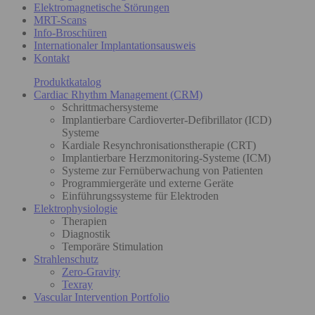
Elektromagnetische Störungen
MRT-Scans
Info-Broschüren
Internationaler Implantationsausweis
Kontakt
Produktkatalog
Cardiac Rhythm Management (CRM)
Schrittmachersysteme
Implantierbare Cardioverter-Defibrillator (ICD)
Systeme
Kardiale Resynchronisationstherapie (CRT)
Implantierbare Herzmonitoring-Systeme (ICM)
Systeme zur Fernüberwachung von Patienten
Programmiergeräte und externe Geräte
Einführungssysteme für Elektroden
Elektrophysiologie
Therapien
Diagnostik
Temporäre Stimulation
Strahlenschutz
Zero-Gravity
Texray
Vascular Intervention Portfolio