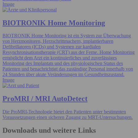
Image
BIOTRONIK Home Monitoring
BIOTRONIK Home Monitoring ist ein System zur Überwachung
von Herzmonitoren, Herzschrittmachern, implantierbaren
Defibrillatoren (ICDs) und Systemen zur kardialen
Resynchronisationstherapie (CRT) aus der Ferne. Home Monitoring
ermöglicht dem Arzt ein kontinuierliches und zuverlässiges
Monitoring des Implantats und des physiologischen Status des
Patienten und benachrichtigt das zuständige Personal innerhalb von
24 Stunden über akute Veränderungen im Gesundheitszustand.
Image
ProMRI / MRI AutoDetect
Die ProMRI-Technologie bietet den Patienten unter bestimmten
Voraussetzungen einen sicheren Zugang zu MRT-Untersuchungen.
Downloads und weitere Links