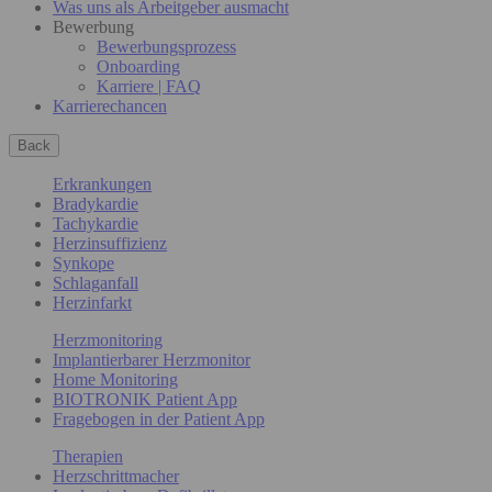
Was uns als Arbeitgeber ausmacht
Bewerbung
Bewerbungsprozess
Onboarding
Karriere | FAQ
Karrierechancen
Back
Erkrankungen
Bradykardie
Tachykardie
Herzinsuffizienz
Synkope
Schlaganfall
Herzinfarkt
Herzmonitoring
Implantierbarer Herzmonitor
Home Monitoring
BIOTRONIK Patient App
Fragebogen in der Patient App
Therapien
Herzschrittmacher