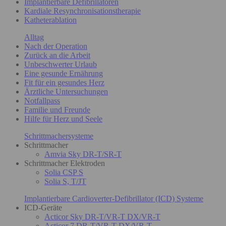
Implantierbare Defibrillatoren
Kardiale Resynchronisationstherapie
Katheterablation
Alltag
Nach der Operation
Zurück an die Arbeit
Unbeschwerter Urlaub
Eine gesunde Ernährung
Fit für ein gesundes Herz
Ärztliche Untersuchungen
Notfallpass
Familie und Freunde
Hilfe für Herz und Seele
Schrittmachersysteme
Schrittmacher
Amvia Sky DR-T/SR-T
Schrittmacher Elektroden
Solia CSP S
Solia S, T/JT
Implantierbare Cardioverter-Defibrillator (ICD) Systeme
ICD-Geräte
Acticor Sky DR-T/VR-T DX/VR-T
Acticor 7 DR-T/VR-T DX/VR-T