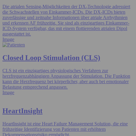
Die atrialen Sensing-Möglichkeiten der DX-Technologie adressiert
die Schwachstellen von Einkammer-ICDs. Die DX-ICDs bieten
zuverlässige und zeitnahe Informationen über atriale Arrhythmien
und erkennen AF frühzeitig. Sie sind als einzigartiges Einkammer-
ICD-System verfügbar, das mit einem flottierenden atrialen Dipol
ausgestattet ist.
Image
Closed Loop Stimulation (CLS)
CLS ist ein einzigartiges physiologisches Verfahren zur
herzfrequenzabhängigen Anpassung der Stimulation. Die Funktion
kann die Herzfrequenz bei körperlicher, aber auch bei emotionaler
Belastung entsprechend anpassen.
Image
HeartInsight
HeartInsight ist eine Heart Failure Management Solution, die eine
frühzeitige Identifizierung von Patienten mit erhöhtem
Dekompensationsrisiko ermöglicht.