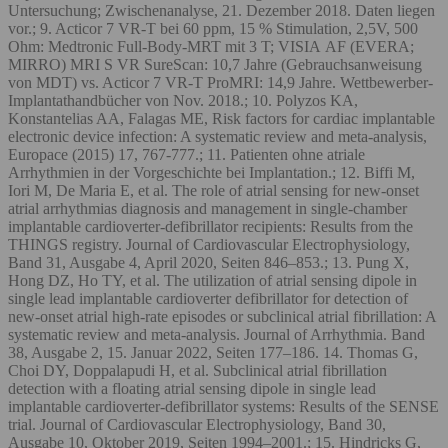
Untersuchung; Zwischenanalyse, 21. Dezember 2018. Daten liegen
vor.; 9. Acticor 7 VR-T bei 60 ppm, 15 % Stimulation, 2,5V, 500
Ohm: Medtronic Full-Body-MRT mit 3 T; VISIA AF (EVERA;
MIRRO) MRI S VR SureScan: 10,7 Jahre (Gebrauchsanweisung
von MDT) vs. Acticor 7 VR-T ProMRI: 14,9 Jahre. Wettbewerber-
Implantathandbücher von Nov. 2018.; 10. Polyzos KA,
Konstantelias AA, Falagas ME, Risk factors for cardiac implantable
electronic device infection: A systematic review and meta-analysis,
Europace (2015) 17, 767-777.; 11. Patienten ohne atriale
Arrhythmien in der Vorgeschichte bei Implantation.; 12. Biffi M,
Iori M, De Maria E, et al. The role of atrial sensing for new-onset
atrial arrhythmias diagnosis and management in single-chamber
implantable cardioverter-defibrillator recipients: Results from the
THINGS registry. Journal of Cardiovascular Electrophysiology,
Band 31, Ausgabe 4, April 2020, Seiten 846–853.; 13. Pung X,
Hong DZ, Ho TY, et al. The utilization of atrial sensing dipole in
single lead implantable cardioverter defibrillator for detection of
new-onset atrial high-rate episodes or subclinical atrial fibrillation: A
systematic review and meta-analysis. Journal of Arrhythmia. Band
38, Ausgabe 2, 15. Januar 2022, Seiten 177–186. 14. Thomas G,
Choi DY, Doppalapudi H, et al. Subclinical atrial fibrillation
detection with a floating atrial sensing dipole in single lead
implantable cardioverter-defibrillator systems: Results of the SENSE
trial. Journal of Cardiovascular Electrophysiology, Band 30,
Ausgabe 10, Oktober 2019, Seiten 1994–2001.; 15. Hindricks G,