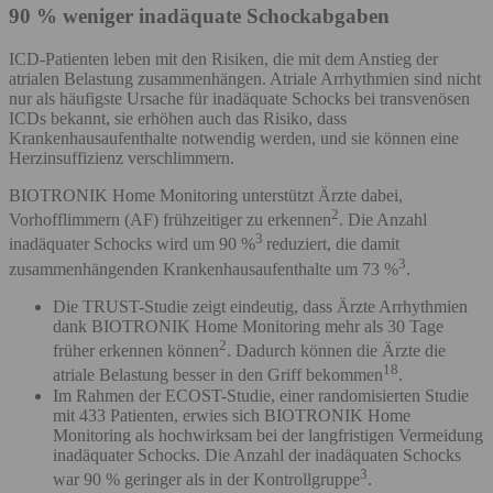
90 % weniger inadäquate Schockabgaben
ICD-Patienten leben mit den Risiken, die mit dem Anstieg der
atrialen Belastung zusammenhängen. Atriale Arrhythmien sind nicht
nur als häufigste Ursache für inadäquate Schocks bei transvenösen
ICDs bekannt, sie erhöhen auch das Risiko, dass
Krankenhausaufenthalte notwendig werden, und sie können eine
Herzinsuffizienz verschlimmern.
BIOTRONIK Home Monitoring unterstützt Ärzte dabei,
2
Vorhofflimmern (AF) frühzeitiger zu erkennen
. Die Anzahl
3
inadäquater Schocks wird um 90 %
reduziert, die damit
3
zusammenhängenden Krankenhausaufenthalte um 73 %
.
Die TRUST-Studie zeigt eindeutig, dass Ärzte Arrhythmien
dank BIOTRONIK Home Monitoring mehr als 30 Tage
2
früher erkennen können
. Dadurch können die Ärzte die
18
atriale Belastung besser in den Griff bekommen
.
Im Rahmen der ECOST-Studie, einer randomisierten Studie
mit 433 Patienten, erwies sich BIOTRONIK Home
Monitoring als hochwirksam bei der langfristigen Vermeidung
inadäquater Schocks. Die Anzahl der inadäquaten Schocks
3
war 90 % geringer als in der Kontrollgruppe
.