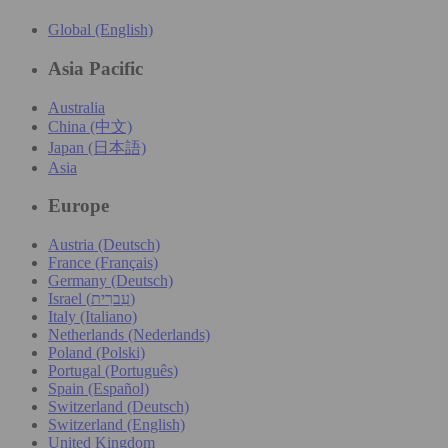
Global (English)
Asia Pacific
Australia
China (中文)
Japan (日本語)
Asia
Europe
Austria (Deutsch)
France (Français)
Germany (Deutsch)
Israel (עִברִית)
Italy (Italiano)
Netherlands (Nederlands)
Poland (Polski)
Portugal (Português)
Spain (Español)
Switzerland (Deutsch)
Switzerland (English)
United Kingdom