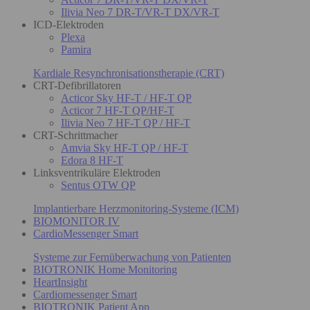
Ilivia Neo 7 DR-T/VR-T DX/VR-T
ICD-Elektroden
Plexa
Pamira
Kardiale Resynchronisationstherapie (CRT)
CRT-Defibrillatoren
Acticor Sky HF-T / HF-T QP
Acticor 7 HF-T QP/HF-T
Ilivia Neo 7 HF-T QP / HF-T
CRT-Schrittmacher
Amvia Sky HF-T QP / HF-T
Edora 8 HF-T
Linksventrikuläre Elektroden
Sentus OTW QP
Implantierbare Herzmonitoring-Systeme (ICM)
BIOMONITOR IV
CardioMessenger Smart
Systeme zur Fernüberwachung von Patienten
BIOTRONIK Home Monitoring
HeartInsight
Cardiomessenger Smart
BIOTRONIK Patient App