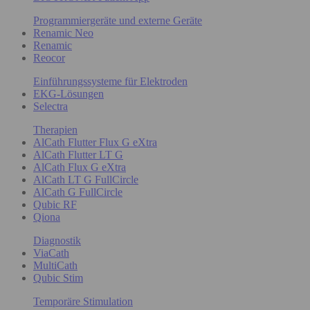
Programmiergeräte und externe Geräte
Renamic Neo
Renamic
Reocor
Einführungssysteme für Elektroden
EKG-Lösungen
Selectra
Therapien
AlCath Flutter Flux G eXtra
AlCath Flutter LT G
AlCath Flux G eXtra
AlCath LT G FullCircle
AlCath G FullCircle
Qubic RF
Qiona
Diagnostik
ViaCath
MultiCath
Qubic Stim
Temporäre Stimulation