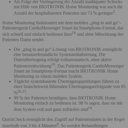
Als Folge der Verringerung der Anzahl inadäquater Schocks
mit Hilfe von BIOTRONIK Home Monitoring war auch die
3
Anzahl der hospitalisierten Patienten um 73 % geringer
.
Home Monitoring funktioniert mit dem mobilen „plug in and go“-
Patientengerät CardioMessenger Smart im Smartphone-Format, das
19
sich schnell und einfach bedienen lässt
und ohne Mitwirkung des
Patienten Daten sendet.
Die „plug in and go“-Lösung von BIOTRONIK ermöglicht
eine benutzerfreundliche Systeminitialisierung. Die
Datenübertragung erfolgt vollautomatisch, ohne aktive
19
Patientenmitwirkung
. Das Patientengerät CardioMessenger
Smart im Smartphone-Format macht BIOTRONIK Home
Monitoring zu einem mobilen System.
Tägliche systembasierte Übertragungsprüfungen führen zu
einer branchenweit führenden Übertragungserfolgsrate von 85
20,21
%
.
99 % der Patienten bestätigen, dass BIOTRONIK Home
Monitoring einfach zu bedienen ist. 98 % sagen, dass sie mit
19
dem System voll und ganz zufrieden sind
.
QuickCheck ermöglicht den Zugriff auf Patientendaten in der Regel
6
innerhalb von 3 bis 4 Minuten
. So werden Behandlungen