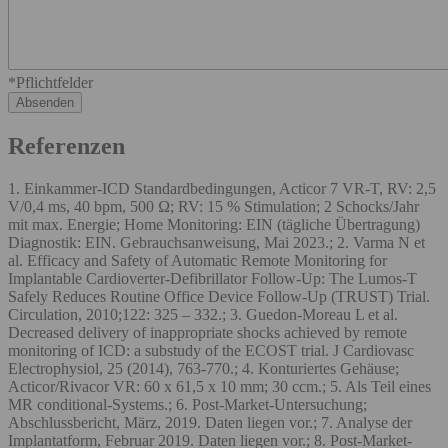
*Pflichtfelder
Referenzen
1. Einkammer-ICD Standardbedingungen, Acticor 7 VR-T, RV: 2,5
V/0,4 ms, 40 bpm, 500 Ω; RV: 15 % Stimulation; 2 Schocks/Jahr
mit max. Energie; Home Monitoring: EIN (tägliche Übertragung)
Diagnostik: EIN. Gebrauchsanweisung, Mai 2023.; 2. Varma N et
al. Efficacy and Safety of Automatic Remote Monitoring for
Implantable Cardioverter-Defibrillator Follow-Up: The Lumos-T
Safely Reduces Routine Office Device Follow-Up (TRUST) Trial.
Circulation, 2010;122: 325 – 332.; 3. Guedon-Moreau L et al.
Decreased delivery of inappropriate shocks achieved by remote
monitoring of ICD: a substudy of the ECOST trial. J Cardiovasc
Electrophysiol, 25 (2014), 763-770.; 4. Konturiertes Gehäuse;
Acticor/Rivacor VR: 60 x 61,5 x 10 mm; 30 ccm.; 5. Als Teil eines
MR conditional-Systems.; 6. Post-Market-Untersuchung;
Abschlussbericht, März, 2019. Daten liegen vor.; 7. Analyse der
Implantatform, Februar 2019. Daten liegen vor.; 8. Post-Market-