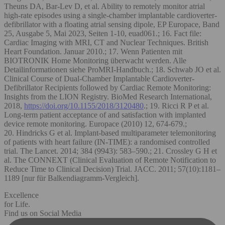
Theuns DA, Bar-Lev D, et al. Ability to remotely monitor atrial
high-rate episodes using a single-chamber implantable cardioverter-
defibrillator with a floating atrial sensing dipole, EP Europace, Band
25, Ausgabe 5, Mai 2023, Seiten 1-10, euad061.; 16. Fact file:
Cardiac Imaging with MRI, CT and Nuclear Techniques. British
Heart Foundation. Januar 2010.; 17. Wenn Patienten mit
BIOTRONIK Home Monitoring überwacht werden. Alle
Detailinformationen siehe ProMRI-Handbuch.; 18. Schwab JO et al.
Clinical Course of Dual-Chamber Implantable Cardioverter-
Defibrillator Recipients followed by Cardiac Remote Monitoring:
Insights from the LION Registry. BioMed Research International,
2018,
https://doi.org/10.1155/2018/3120480
.; 19. Ricci R P et al.
Long-term patient acceptance of and satisfaction with implanted
device remote monitoring. Europace (2010) 12, 674-679.;
20. Hindricks G et al. Implant-based multiparameter telemonitoring
of patients with heart failure (IN-TIME): a randomised controlled
trial. The Lancet. 2014; 384 (9943): 583–590.; 21. Crossley G H et
al. The CONNEXT (Clinical Evaluation of Remote Notification to
Reduce Time to Clinical Decision) Trial. JACC. 2011; 57(10):1181–
1189 [nur für Balkendiagramm-Vergleich].
Excellence
for Life.
Find us on Social Media