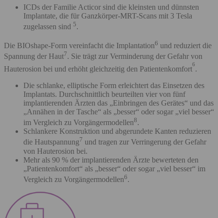
ICDs der Familie Acticor sind die kleinsten und dünnsten
Implantate, die für Ganzkörper-MRT-Scans mit 3 Tesla
5
zugelassen sind
.
6
Die BIOshape-Form vereinfacht die Implantation
und reduziert die
7
Spannung der Haut
. Sie trägt zur Verminderung der Gefahr von
6
Hauterosion bei und erhöht gleichzeitig den Patientenkomfort
.
Die schlanke, elliptische Form erleichtert das Einsetzen des
Implantats. Durchschnittlich beurteilten vier von fünf
implantierenden Ärzten das „Einbringen des Gerätes“ und das
„Annähen in der Tasche“ als „besser“ oder sogar „viel besser“
8
im Vergleich zu Vorgängermodellen
.
Schlankere Konstruktion und abgerundete Kanten reduzieren
7
die Hautspannung
und tragen zur Verringerung der Gefahr
von Hauterosion bei.
Mehr als 90 % der implantierenden Ärzte bewerteten den
„Patientenkomfort“ als „besser“ oder sogar „viel besser“ im
6
Vergleich zu Vorgängermodellen
.