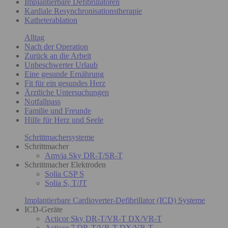
Implantierbare Defibrillatoren
Kardiale Resynchronisationstherapie
Katheterablation
Alltag
Nach der Operation
Zurück an die Arbeit
Unbeschwerter Urlaub
Eine gesunde Ernährung
Fit für ein gesundes Herz
Ärztliche Untersuchungen
Notfallpass
Familie und Freunde
Hilfe für Herz und Seele
Schrittmachersysteme
Schrittmacher
Amvia Sky DR-T/SR-T
Schrittmacher Elektroden
Solia CSP S
Solia S, T/JT
Implantierbare Cardioverter-Defibrillator (ICD) Systeme
ICD-Geräte
Acticor Sky DR-T/VR-T DX/VR-T
Acticor 7 DR-T/VR-T DX/VR-T