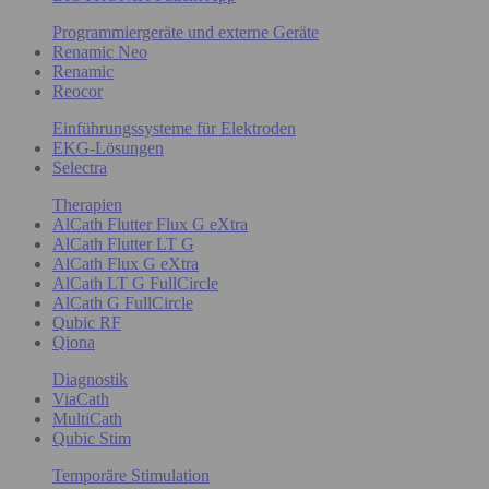
Programmiergeräte und externe Geräte
Renamic Neo
Renamic
Reocor
Einführungssysteme für Elektroden
EKG-Lösungen
Selectra
Therapien
AlCath Flutter Flux G eXtra
AlCath Flutter LT G
AlCath Flux G eXtra
AlCath LT G FullCircle
AlCath G FullCircle
Qubic RF
Qiona
Diagnostik
ViaCath
MultiCath
Qubic Stim
Temporäre Stimulation