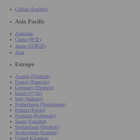
Global (English)
Asia Pacific
Australia
China (中文)
Japan (日本語)
Asia
Europe
Austria (Deutsch)
France (Français)
Germany (Deutsch)
Israel (עִברִית)
Italy (Italiano)
Netherlands (Nederlands)
Poland (Polski)
Portugal (Português)
Spain (Español)
Switzerland (Deutsch)
Switzerland (English)
United Kingdom