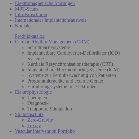
Elektromagnetische Störungen
MRT-Scans
Info-Broschüren
Internationaler Implantationsausweis
Kontakt
Produktkatalog
Cardiac Rhythm Management (CRM)
Schrittmachersysteme
Implantierbare Cardioverter-Defibrillator (ICD)
Systeme
Kardiale Resynchronisationstherapie (CRT)
Implantierbare Herzmonitoring-Systeme (ICM)
Systeme zur Fernüberwachung von Patienten
Programmiergeräte und externe Geräte
Einführungssysteme für Elektroden
Elektrophysiologie
Therapien
Diagnostik
Temporäre Stimulation
Strahlenschutz
Zero-Gravity
Texray
Vascular Intervention Portfolio