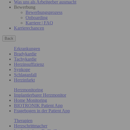
Was uns als Arbeitgeber ausmacht
Bewerbung
Bewerbungsprozess
Onboarding
Karriere | FAQ
Karrierechancen
Back
Erkrankungen
Bradykardie
Tachykardie
Herzinsuffizienz
Synkope
Schlaganfall
Herzinfarkt
Herzmonitoring
Implantierbarer Herzmonitor
Home Monitoring
BIOTRONIK Patient App
Fragebogen in der Patient App
Therapien
Herzschrittmacher