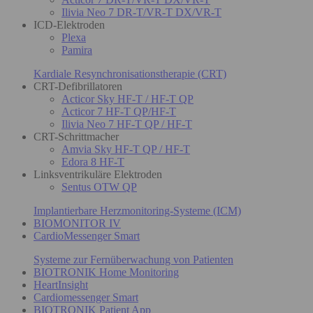
Ilivia Neo 7 DR-T/VR-T DX/VR-T
ICD-Elektroden
Plexa
Pamira
Kardiale Resynchronisationstherapie (CRT)
CRT-Defibrillatoren
Acticor Sky HF-T / HF-T QP
Acticor 7 HF-T QP/HF-T
Ilivia Neo 7 HF-T QP / HF-T
CRT-Schrittmacher
Amvia Sky HF-T QP / HF-T
Edora 8 HF-T
Linksventrikuläre Elektroden
Sentus OTW QP
Implantierbare Herzmonitoring-Systeme (ICM)
BIOMONITOR IV
CardioMessenger Smart
Systeme zur Fernüberwachung von Patienten
BIOTRONIK Home Monitoring
HeartInsight
Cardiomessenger Smart
BIOTRONIK Patient App