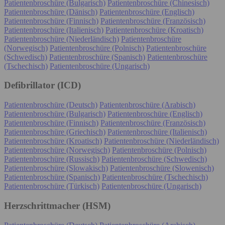
Patientenbroschüre (Bulgarisch)
Patientenbroschüre (Chinesisch)
Patientenbroschüre (Dänisch)
Patientenbroschüre (Englisch)
Patientenbroschüre (Finnisch)
Patientenbroschüre (Französisch)
Patientenbroschüre (Italienisch)
Patientenbroschüre (Kroatisch)
Patientenbroschüre (Niederländisch)
Patientenbroschüre
(Norwegisch)
Patientenbroschüre (Polnisch)
Patientenbroschüre
(Schwedisch)
Patientenbroschüre (Spanisch)
Patientenbroschüre
(Tschechisch)
Patientenbroschüre (Ungarisch)
Defibrillator (ICD)
Patientenbroschüre (Deutsch)
Patientenbroschüre (Arabisch)
Patientenbroschüre (Bulgarisch)
Patientenbroschüre (Englisch)
Patientenbroschüre (Finnisch)
Patientenbroschüre (Französisch)
Patientenbroschüre (Griechisch)
Patientenbroschüre (Italienisch)
Patientenbroschüre (Kroatisch)
Patientenbroschüre (Niederländisch)
Patientenbroschüre (Norwegisch)
Patientenbroschüre (Polnisch)
Patientenbroschüre (Russisch)
Patientenbroschüre (Schwedisch)
Patientenbroschüre (Slowakisch)
Patientenbroschüre (Slowenisch)
Patientenbroschüre (Spanisch)
Patientenbroschüre (Tschechisch)
Patientenbroschüre (Türkisch)
Patientenbroschüre (Ungarisch)
Herzschrittmacher (HSM)