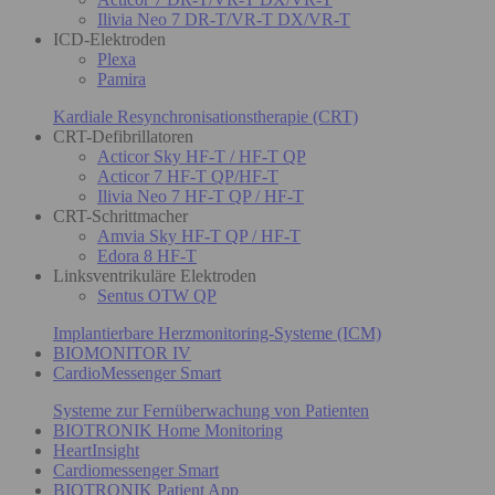
Ilivia Neo 7 DR-T/VR-T DX/VR-T
ICD-Elektroden
Plexa
Pamira
Kardiale Resynchronisationstherapie (CRT)
CRT-Defibrillatoren
Acticor Sky HF-T / HF-T QP
Acticor 7 HF-T QP/HF-T
Ilivia Neo 7 HF-T QP / HF-T
CRT-Schrittmacher
Amvia Sky HF-T QP / HF-T
Edora 8 HF-T
Linksventrikuläre Elektroden
Sentus OTW QP
Implantierbare Herzmonitoring-Systeme (ICM)
BIOMONITOR IV
CardioMessenger Smart
Systeme zur Fernüberwachung von Patienten
BIOTRONIK Home Monitoring
HeartInsight
Cardiomessenger Smart
BIOTRONIK Patient App