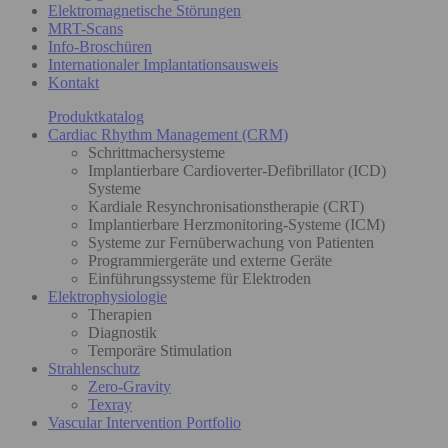
Elektromagnetische Störungen
MRT-Scans
Info-Broschüren
Internationaler Implantationsausweis
Kontakt
Produktkatalog
Cardiac Rhythm Management (CRM)
Schrittmachersysteme
Implantierbare Cardioverter-Defibrillator (ICD)
Systeme
Kardiale Resynchronisationstherapie (CRT)
Implantierbare Herzmonitoring-Systeme (ICM)
Systeme zur Fernüberwachung von Patienten
Programmiergeräte und externe Geräte
Einführungssysteme für Elektroden
Elektrophysiologie
Therapien
Diagnostik
Temporäre Stimulation
Strahlenschutz
Zero-Gravity
Texray
Vascular Intervention Portfolio