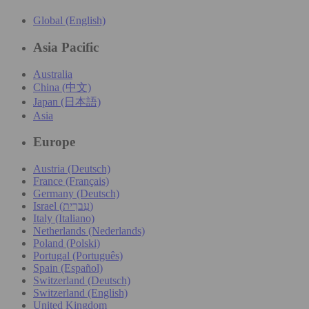
Global (English)
Asia Pacific
Australia
China (中文)
Japan (日本語)
Asia
Europe
Austria (Deutsch)
France (Français)
Germany (Deutsch)
Israel (עִברִית)
Italy (Italiano)
Netherlands (Nederlands)
Poland (Polski)
Portugal (Português)
Spain (Español)
Switzerland (Deutsch)
Switzerland (English)
United Kingdom