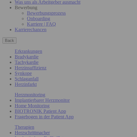
Was uns als Arbeitgeber ausmacht
Bewerbung
Bewerbungsprozess
Onboarding
Karriere | FAQ
Karrierechancen
Back
Erkrankungen
Bradykardie
Tachykardie
Herzinsuffizienz
Synkope
Schlaganfall
Herzinfarkt
Herzmonitoring
Implantierbarer Herzmonitor
Home Monitoring
BIOTRONIK Patient App
Fragebogen in der Patient App
Therapien
Herzschrittmacher