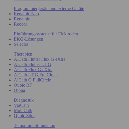
Programmiergeräte und externe Geräte
Renamic Neo
Renamic
Reocor
Einführungssysteme für Elektroden
EKG-Lösungen
Selectra
Therapien
AlCath Flutter Flux G eXtra
AlCath Flutter LT G
AlCath Flux G eXtra
AlCath LT G FullCircle
AlCath G FullCircle
Qubic RF
Qiona
Diagnostik
ViaCath
MultiCath
Qubic Stim
Temporäre Stimulation