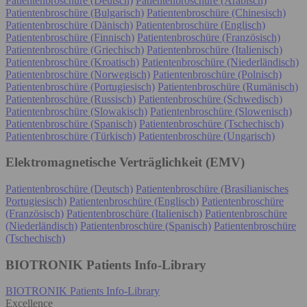
Patientenbroschüre (Deutsch)
Patientenbroschüre (Arabisch)
Patientenbroschüre (Bulgarisch)
Patientenbroschüre (Chinesisch)
Patientenbroschüre (Dänisch)
Patientenbroschüre (Englisch)
Patientenbroschüre (Finnisch)
Patientenbroschüre (Französisch)
Patientenbroschüre (Griechisch)
Patientenbroschüre (Italienisch)
Patientenbroschüre (Kroatisch)
Patientenbroschüre (Niederländisch)
Patientenbroschüre (Norwegisch)
Patientenbroschüre (Polnisch)
Patientenbroschüre (Portugiesisch)
Patientenbroschüre (Rumänisch)
Patientenbroschüre (Russisch)
Patientenbroschüre (Schwedisch)
Patientenbroschüre (Slowakisch)
Patientenbroschüre (Slowenisch)
Patientenbroschüre (Spanisch)
Patientenbroschüre (Tschechisch)
Patientenbroschüre (Türkisch)
Patientenbroschüre (Ungarisch)
Elektromagnetische Verträglichkeit (EMV)
Patientenbroschüre (Deutsch)
Patientenbroschüre (Brasilianisches
Portugiesisch)
Patientenbroschüre (Englisch)
Patientenbroschüre
(Französisch)
Patientenbroschüre (Italienisch)
Patientenbroschüre
(Niederländisch)
Patientenbroschüre (Spanisch)
Patientenbroschüre
(Tschechisch)
BIOTRONIK Patients Info-Library
BIOTRONIK Patients Info-Library
Excellence