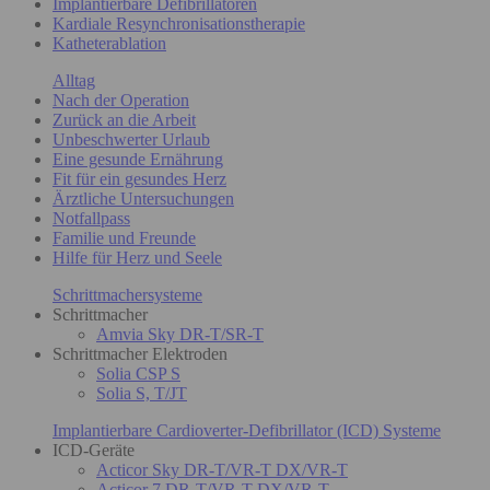
Implantierbare Defibrillatoren
Kardiale Resynchronisationstherapie
Katheterablation
Alltag
Nach der Operation
Zurück an die Arbeit
Unbeschwerter Urlaub
Eine gesunde Ernährung
Fit für ein gesundes Herz
Ärztliche Untersuchungen
Notfallpass
Familie und Freunde
Hilfe für Herz und Seele
Schrittmachersysteme
Schrittmacher
Amvia Sky DR-T/SR-T
Schrittmacher Elektroden
Solia CSP S
Solia S, T/JT
Implantierbare Cardioverter-Defibrillator (ICD) Systeme
ICD-Geräte
Acticor Sky DR-T/VR-T DX/VR-T
Acticor 7 DR-T/VR-T DX/VR-T