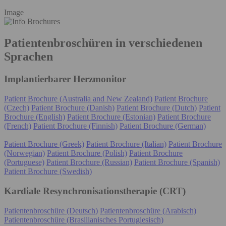
Image
Patientenbroschüren in verschiedenen
Sprachen
Implantierbarer Herzmonitor
Patient Brochure (Australia and New Zealand)
Patient Brochure
(Czech)
Patient Brochure (Danish)
Patient Brochure (Dutch)
Patient
Brochure (English)
Patient Brochure (Estonian)
Patient Brochure
(French)
Patient Brochure (Finnish)
Patient Brochure (German)
Patient Brochure (Greek)
Patient Brochure (Italian)
Patient Brochure
(Norwegian)
Patient Brochure (Polish)
Patient Brochure
(Portuguese)
Patient Brochure (Russian)
Patient Brochure (Spanish)
Patient Brochure (Swedish)
Kardiale Resynchronisationstherapie (CRT)
Patientenbroschüre (Deutsch)
Patientenbroschüre (Arabisch)
Patientenbroschüre (Brasilianisches Portugiesisch)