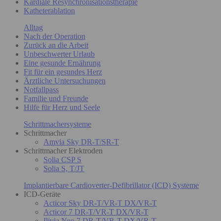
Kardiale Resynchronisationstherapie
Katheterablation
Alltag
Nach der Operation
Zurück an die Arbeit
Unbeschwerter Urlaub
Eine gesunde Ernährung
Fit für ein gesundes Herz
Ärztliche Untersuchungen
Notfallpass
Familie und Freunde
Hilfe für Herz und Seele
Schrittmachersysteme
Schrittmacher
Amvia Sky DR-T/SR-T
Schrittmacher Elektroden
Solia CSP S
Solia S, T/JT
Implantierbare Cardioverter-Defibrillator (ICD) Systeme
ICD-Geräte
Acticor Sky DR-T/VR-T DX/VR-T
Acticor 7 DR-T/VR-T DX/VR-T
Ilivia Neo 7 DR-T/VR-T DX/VR-T