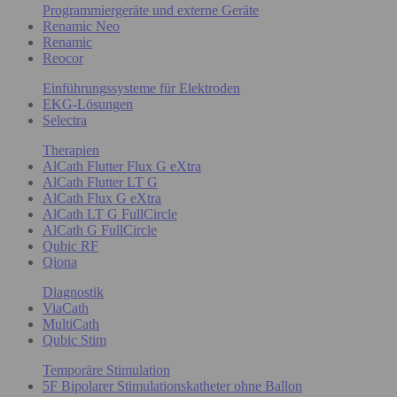
Programmiergeräte und externe Geräte
Renamic Neo
Renamic
Reocor
Einführungssysteme für Elektroden
EKG-Lösungen
Selectra
Therapien
AlCath Flutter Flux G eXtra
AlCath Flutter LT G
AlCath Flux G eXtra
AlCath LT G FullCircle
AlCath G FullCircle
Qubic RF
Qiona
Diagnostik
ViaCath
MultiCath
Qubic Stim
Temporäre Stimulation
5F Bipolarer Stimulationskatheter ohne Ballon