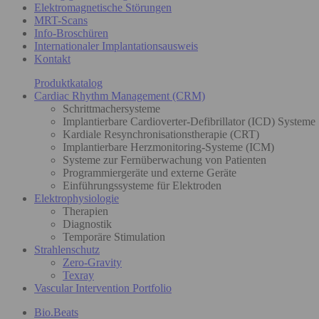
Elektromagnetische Störungen
MRT-Scans
Info-Broschüren
Internationaler Implantationsausweis
Kontakt
Produktkatalog
Cardiac Rhythm Management (CRM)
Schrittmachersysteme
Implantierbare Cardioverter-Defibrillator (ICD) Systeme
Kardiale Resynchronisationstherapie (CRT)
Implantierbare Herzmonitoring-Systeme (ICM)
Systeme zur Fernüberwachung von Patienten
Programmiergeräte und externe Geräte
Einführungssysteme für Elektroden
Elektrophysiologie
Therapien
Diagnostik
Temporäre Stimulation
Strahlenschutz
Zero-Gravity
Texray
Vascular Intervention Portfolio
Bio.Beats