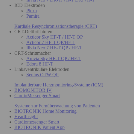
ICD-Elektroden
Plexa
Pamira
Kardiale Resynchronisationstherapie (CRT)
CRT-Defibrillatoren
Acticor Sky HF-T / HF-T QP
Acticor 7 HF-T QP/HF-T
Ilivia Neo 7 HF-T QP / HF-T
CRT-Schrittmacher
Amvia Sky HF-T QP / HF-T
Edora 8 HF-T
Linksventrikuläre Elektroden
Sentus OTW QP
Implantierbare Herzmonitoring-Systeme (ICM)
BIOMONITOR IV
CardioMessenger Smart
Systeme zur Fernüberwachung von Patienten
BIOTRONIK Home Monitoring
HeartInsight
Cardiomessenger Smart
BIOTRONIK Patient App