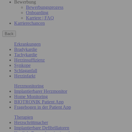
Bewerbung
Bewerbungsprozess
Onboarding
Karriere | FAQ
Karrierechancen
Back
Erkrankungen
Bradykardie
Tachykardie
Herzinsuffizienz
Synkope
Schlaganfall
Herzinfarkt
Herzmonitoring
Implantierbarer Herzmonitor
Home Monitoring
BIOTRONIK Patient App
Fragebogen in der Patient App
Therapien
Herzschrittmacher
Implantierbare Defibrillatoren