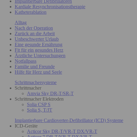
Implantierbare Defibrillatoren
Kardiale Resynchronisationstherapie
Katheterablation
Alltag
Nach der Operation
Zurück an die Arbeit
Unbeschwerter Urlaub
Eine gesunde Ernährung
Fit für ein gesundes Herz
Ärztliche Untersuchungen
Notfallpass
Familie und Freunde
Hilfe für Herz und Seele
Schrittmachersysteme
Schrittmacher
Amvia Sky DR-T/SR-T
Schrittmacher Elektroden
Solia CSP S
Solia S, T/JT
Implantierbare Cardioverter-Defibrillator (ICD) Systeme
ICD-Geräte
Acticor Sky DR-T/VR-T DX/VR-T
Acticor 7 DR-T/VR-T DX/VR-T