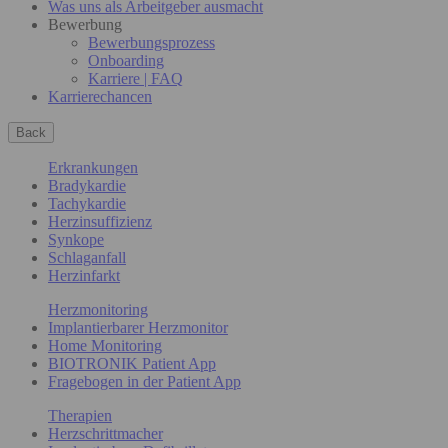
Was uns als Arbeitgeber ausmacht
Bewerbung
Bewerbungsprozess
Onboarding
Karriere | FAQ
Karrierechancen
Back
Erkrankungen
Bradykardie
Tachykardie
Herzinsuffizienz
Synkope
Schlaganfall
Herzinfarkt
Herzmonitoring
Implantierbarer Herzmonitor
Home Monitoring
BIOTRONIK Patient App
Fragebogen in der Patient App
Therapien
Herzschrittmacher