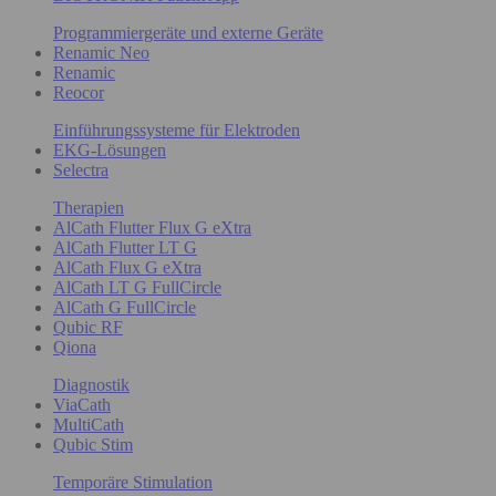
Programmiergeräte und externe Geräte
Renamic Neo
Renamic
Reocor
Einführungssysteme für Elektroden
EKG-Lösungen
Selectra
Therapien
AlCath Flutter Flux G eXtra
AlCath Flutter LT G
AlCath Flux G eXtra
AlCath LT G FullCircle
AlCath G FullCircle
Qubic RF
Qiona
Diagnostik
ViaCath
MultiCath
Qubic Stim
Temporäre Stimulation