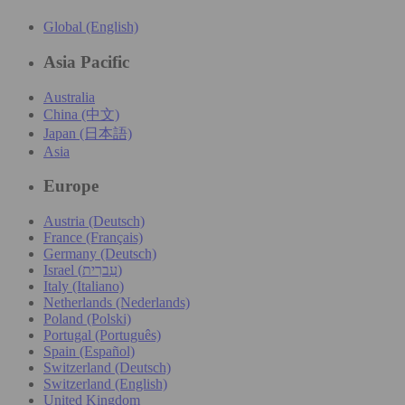
Global (English)
Asia Pacific
Australia
China (中文)
Japan (日本語)
Asia
Europe
Austria (Deutsch)
France (Français)
Germany (Deutsch)
Israel (עִברִית)
Italy (Italiano)
Netherlands (Nederlands)
Poland (Polski)
Portugal (Português)
Spain (Español)
Switzerland (Deutsch)
Switzerland (English)
United Kingdom