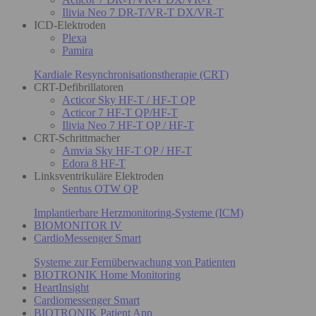
Ilivia Neo 7 DR-T/VR-T DX/VR-T
ICD-Elektroden
Plexa
Pamira
Kardiale Resynchronisationstherapie (CRT)
CRT-Defibrillatoren
Acticor Sky HF-T / HF-T QP
Acticor 7 HF-T QP/HF-T
Ilivia Neo 7 HF-T QP / HF-T
CRT-Schrittmacher
Amvia Sky HF-T QP / HF-T
Edora 8 HF-T
Linksventrikuläre Elektroden
Sentus OTW QP
Implantierbare Herzmonitoring-Systeme (ICM)
BIOMONITOR IV
CardioMessenger Smart
Systeme zur Fernüberwachung von Patienten
BIOTRONIK Home Monitoring
HeartInsight
Cardiomessenger Smart
BIOTRONIK Patient App