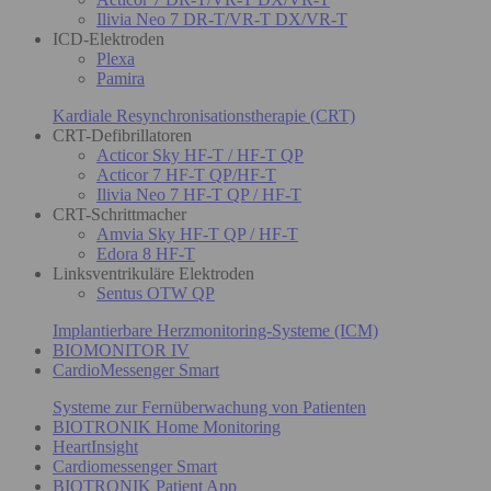
Ilivia Neo 7 DR-T/VR-T DX/VR-T
ICD-Elektroden
Plexa
Pamira
Kardiale Resynchronisationstherapie (CRT)
CRT-Defibrillatoren
Acticor Sky HF-T / HF-T QP
Acticor 7 HF-T QP/HF-T
Ilivia Neo 7 HF-T QP / HF-T
CRT-Schrittmacher
Amvia Sky HF-T QP / HF-T
Edora 8 HF-T
Linksventrikuläre Elektroden
Sentus OTW QP
Implantierbare Herzmonitoring-Systeme (ICM)
BIOMONITOR IV
CardioMessenger Smart
Systeme zur Fernüberwachung von Patienten
BIOTRONIK Home Monitoring
HeartInsight
Cardiomessenger Smart
BIOTRONIK Patient App