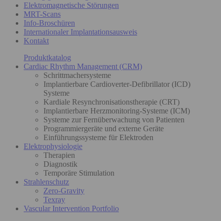
Elektromagnetische Störungen
MRT-Scans
Info-Broschüren
Internationaler Implantationsausweis
Kontakt
Produktkatalog
Cardiac Rhythm Management (CRM)
Schrittmachersysteme
Implantierbare Cardioverter-Defibrillator (ICD)
Systeme
Kardiale Resynchronisationstherapie (CRT)
Implantierbare Herzmonitoring-Systeme (ICM)
Systeme zur Fernüberwachung von Patienten
Programmiergeräte und externe Geräte
Einführungssysteme für Elektroden
Elektrophysiologie
Therapien
Diagnostik
Temporäre Stimulation
Strahlenschutz
Zero-Gravity
Texray
Vascular Intervention Portfolio