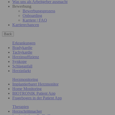
Was uns als Arbeitgeber ausmacht
Bewerbung
Bewerbungsprozess
Onboarding
Karriere | FAQ
Karrierechancen
Back
Erkrankungen
Bradykardie
Tachykardie
Herzinsuffizienz
Synkope
Schlaganfall
Herzinfarkt
Herzmonitoring
Implantierbarer Herzmonitor
Home Monitoring
BIOTRONIK Patient App
Fragebogen in der Patient App
Therapien
Herzschrittmacher