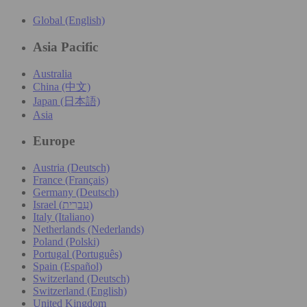
Global (English)
Asia Pacific
Australia
China (中文)
Japan (日本語)
Asia
Europe
Austria (Deutsch)
France (Français)
Germany (Deutsch)
Israel (עִברִית)
Italy (Italiano)
Netherlands (Nederlands)
Poland (Polski)
Portugal (Português)
Spain (Español)
Switzerland (Deutsch)
Switzerland (English)
United Kingdom