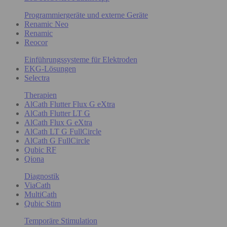
Programmiergeräte und externe Geräte
Renamic Neo
Renamic
Reocor
Einführungssysteme für Elektroden
EKG-Lösungen
Selectra
Therapien
AlCath Flutter Flux G eXtra
AlCath Flutter LT G
AlCath Flux G eXtra
AlCath LT G FullCircle
AlCath G FullCircle
Qubic RF
Qiona
Diagnostik
ViaCath
MultiCath
Qubic Stim
Temporäre Stimulation