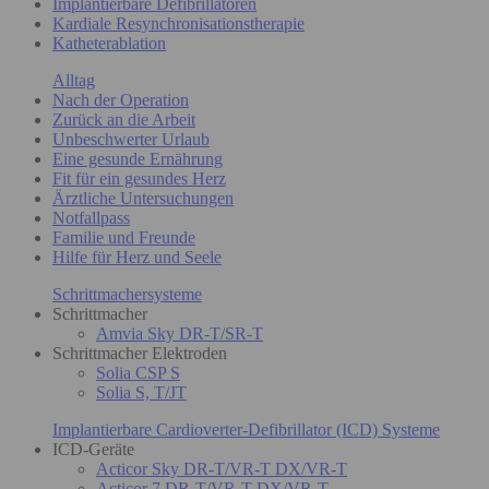
Implantierbare Defibrillatoren
Kardiale Resynchronisationstherapie
Katheterablation
Alltag
Nach der Operation
Zurück an die Arbeit
Unbeschwerter Urlaub
Eine gesunde Ernährung
Fit für ein gesundes Herz
Ärztliche Untersuchungen
Notfallpass
Familie und Freunde
Hilfe für Herz und Seele
Schrittmachersysteme
Schrittmacher
Amvia Sky DR-T/SR-T
Schrittmacher Elektroden
Solia CSP S
Solia S, T/JT
Implantierbare Cardioverter-Defibrillator (ICD) Systeme
ICD-Geräte
Acticor Sky DR-T/VR-T DX/VR-T
Acticor 7 DR-T/VR-T DX/VR-T