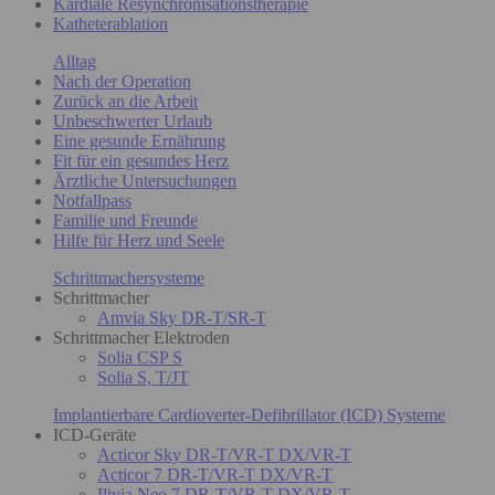
Kardiale Resynchronisationstherapie
Katheterablation
Alltag
Nach der Operation
Zurück an die Arbeit
Unbeschwerter Urlaub
Eine gesunde Ernährung
Fit für ein gesundes Herz
Ärztliche Untersuchungen
Notfallpass
Familie und Freunde
Hilfe für Herz und Seele
Schrittmachersysteme
Schrittmacher
Amvia Sky DR-T/SR-T
Schrittmacher Elektroden
Solia CSP S
Solia S, T/JT
Implantierbare Cardioverter-Defibrillator (ICD) Systeme
ICD-Geräte
Acticor Sky DR-T/VR-T DX/VR-T
Acticor 7 DR-T/VR-T DX/VR-T
Ilivia Neo 7 DR-T/VR-T DX/VR-T