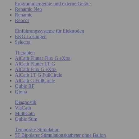
Programmiergeräte und externe Geräte
Renamic Neo
Renamic
Reocor
Einführungssysteme für Elektroden
EKG-Lösungen
Selectra
Therapien
AlCath Flutter Flux G eXtra
AlCath Flutter LT G
AlCath Flux G eXtra
AlCath LT G FullCircle
AlCath G FullCircle
Qubic RF
Qiona
Diagnostik
ViaCath
MultiCath
Qubic Stim
Temporäre Stimulation
5F Bipolarer Stimulationskatheter ohne Ballon