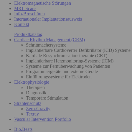
Elektromagnetische Störungen
MRT-Scans
Info-Broschüren
Internationaler Implantationsausweis
Kontakt
Produktkatalog
Cardiac Rhythm Management (CRM)
Schrittmachersysteme
Implantierbare Cardioverter-Defibrillator (ICD) Systeme
Kardiale Resynchronisationstherapie (CRT)
Implantierbare Herzmonitoring-Systeme (ICM)
Systeme zur Fernüberwachung von Patienten
Programmiergeräte und externe Geräte
Einführungssysteme für Elektroden
Elektrophysiologie
Therapien
Diagnostik
Temporäre Stimulation
Strahlenschutz
Zero-Gravity
Texray
Vascular Intervention Portfolio
Bio.Beats