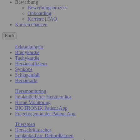
Bewerbung
Bewerbungsprozess
Onboarding
Karriere | FAQ
Karrierechancen
Back
Erkrankungen
Bradykardie
Tachykardie
Herzinsuffizienz
Synkope
Schlaganfall
Herzinfarkt
Herzmonitoring
Implantierbarer Herzmonitor
Home Monitoring
BIOTRONIK Patient App
Fragebogen in der Patient App
Therapien
Herzschrittmacher
Implantierbare Defibrillatoren