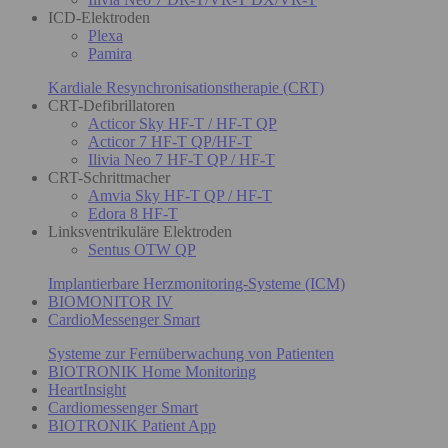
ICD-Elektroden
Plexa
Pamira
Kardiale Resynchronisationstherapie (CRT)
CRT-Defibrillatoren
Acticor Sky HF-T / HF-T QP
Acticor 7 HF-T QP/HF-T
Ilivia Neo 7 HF-T QP / HF-T
CRT-Schrittmacher
Amvia Sky HF-T QP / HF-T
Edora 8 HF-T
Linksventrikuläre Elektroden
Sentus OTW QP
Implantierbare Herzmonitoring-Systeme (ICM)
BIOMONITOR IV
CardioMessenger Smart
Systeme zur Fernüberwachung von Patienten
BIOTRONIK Home Monitoring
HeartInsight
Cardiomessenger Smart
BIOTRONIK Patient App