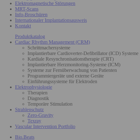
Elektromagnetische Störungen
MRT-Scans
Info-Broschüren
Internationaler Implantationsausweis
Kontakt
Produktkatalog
Cardiac Rhythm Management (CRM)
Schrittmachersysteme
Implantierbare Cardioverter-Defibrillator (ICD) Systeme
Kardiale Resynchronisationstherapie (CRT)
Implantierbare Herzmonitoring-Systeme (ICM)
Systeme zur Fernüberwachung von Patienten
Programmiergeräte und externe Geräte
Einführungssysteme für Elektroden
Elektrophysiologie
Therapien
Diagnostik
Temporäre Stimulation
Strahlenschutz
Zero-Gravity
Texray
Vascular Intervention Portfolio
Bio.Beats