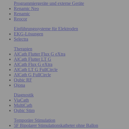
Programmiergeräte und externe Geräte
Renamic Neo
Renamic
Reocor
Einführungssysteme für Elektroden
EKG-Lösungen
Selectra
Therapien
AlCath Flutter Flux G eXtra
AlCath Flutter LT G
AlCath Flux G eXtra
AlCath LT G FullCircle
AlCath G FullCircle
Qubic RF
Qiona
Diagnostik
ViaCath
MultiCath
Qubic Stim
Temporäre Stimulation
5F Bipolarer Stimulationskatheter ohne Ballon