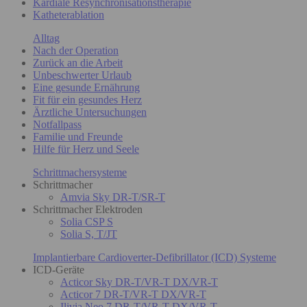
Kardiale Resynchronisationstherapie
Katheterablation
Alltag
Nach der Operation
Zurück an die Arbeit
Unbeschwerter Urlaub
Eine gesunde Ernährung
Fit für ein gesundes Herz
Ärztliche Untersuchungen
Notfallpass
Familie und Freunde
Hilfe für Herz und Seele
Schrittmachersysteme
Schrittmacher
Amvia Sky DR-T/SR-T
Schrittmacher Elektroden
Solia CSP S
Solia S, T/JT
Implantierbare Cardioverter-Defibrillator (ICD) Systeme
ICD-Geräte
Acticor Sky DR-T/VR-T DX/VR-T
Acticor 7 DR-T/VR-T DX/VR-T
Ilivia Neo 7 DR-T/VR-T DX/VR-T