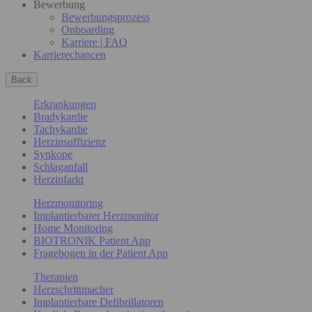
Bewerbung
Bewerbungsprozess
Onboarding
Karriere | FAQ
Karrierechancen
Back
Erkrankungen
Bradykardie
Tachykardie
Herzinsuffizienz
Synkope
Schlaganfall
Herzinfarkt
Herzmonitoring
Implantierbarer Herzmonitor
Home Monitoring
BIOTRONIK Patient App
Fragebogen in der Patient App
Therapien
Herzschrittmacher
Implantierbare Defibrillatoren