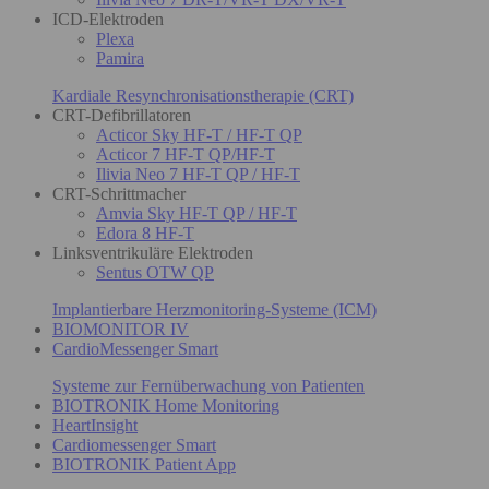
ICD-Elektroden
Plexa
Pamira
Kardiale Resynchronisationstherapie (CRT)
CRT-Defibrillatoren
Acticor Sky HF-T / HF-T QP
Acticor 7 HF-T QP/HF-T
Ilivia Neo 7 HF-T QP / HF-T
CRT-Schrittmacher
Amvia Sky HF-T QP / HF-T
Edora 8 HF-T
Linksventrikuläre Elektroden
Sentus OTW QP
Implantierbare Herzmonitoring-Systeme (ICM)
BIOMONITOR IV
CardioMessenger Smart
Systeme zur Fernüberwachung von Patienten
BIOTRONIK Home Monitoring
HeartInsight
Cardiomessenger Smart
BIOTRONIK Patient App