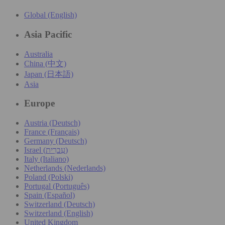
Global (English)
Asia Pacific
Australia
China (中文)
Japan (日本語)
Asia
Europe
Austria (Deutsch)
France (Français)
Germany (Deutsch)
Israel (עִברִית)
Italy (Italiano)
Netherlands (Nederlands)
Poland (Polski)
Portugal (Português)
Spain (Español)
Switzerland (Deutsch)
Switzerland (English)
United Kingdom