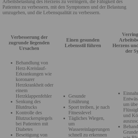
Arbeitsbelastung des Herzens zu verringern, die Fähigkeit des
Patienten zu verbessern, mit den Symptomen und der Belastung
umzugehen, und die Lebensqualität zu verbessern.
Verrin
Verbesserung der
Einen gesunden
Arbeitsb
zugrunde liegenden
Lebensstil führen
Herzens un
Ursachen
der S
Behandlung von
Herz-Kreislauf-
Erkrankungen wie
koronarer
Herzkrankheit oder
einem
Einnah
Herzklappenfehler
Gesunde
Entwäss
Senkung des
Ernährung
um übe
Blutdrucks
Sport treiben, je nach
Flüssig
Kontrolle des
Fitnesslevel
und Kö
Blutzuckerspiegels
Tägliches Wiegen,
auszu
bei Patienten mit
um
Behand
Diabetes
Wassereinlagerungen
Grunde
Beseitigung von
schnell zu erkennen
wie Bl