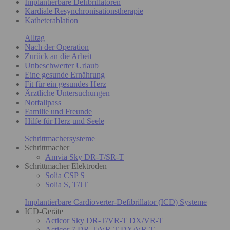
Implantierbare Defibrillatoren
Kardiale Resynchronisationstherapie
Katheterablation
Alltag
Nach der Operation
Zurück an die Arbeit
Unbeschwerter Urlaub
Eine gesunde Ernährung
Fit für ein gesundes Herz
Ärztliche Untersuchungen
Notfallpass
Familie und Freunde
Hilfe für Herz und Seele
Schrittmachersysteme
Schrittmacher
Amvia Sky DR-T/SR-T
Schrittmacher Elektroden
Solia CSP S
Solia S, T/JT
Implantierbare Cardioverter-Defibrillator (ICD) Systeme
ICD-Geräte
Acticor Sky DR-T/VR-T DX/VR-T
Acticor 7 DR-T/VR-T DX/VR-T