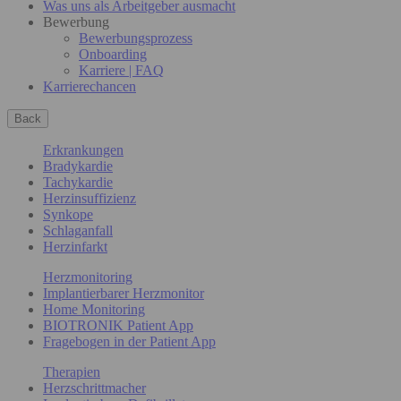
Was uns als Arbeitgeber ausmacht
Bewerbung
Bewerbungsprozess
Onboarding
Karriere | FAQ
Karrierechancen
Back
Erkrankungen
Bradykardie
Tachykardie
Herzinsuffizienz
Synkope
Schlaganfall
Herzinfarkt
Herzmonitoring
Implantierbarer Herzmonitor
Home Monitoring
BIOTRONIK Patient App
Fragebogen in der Patient App
Therapien
Herzschrittmacher