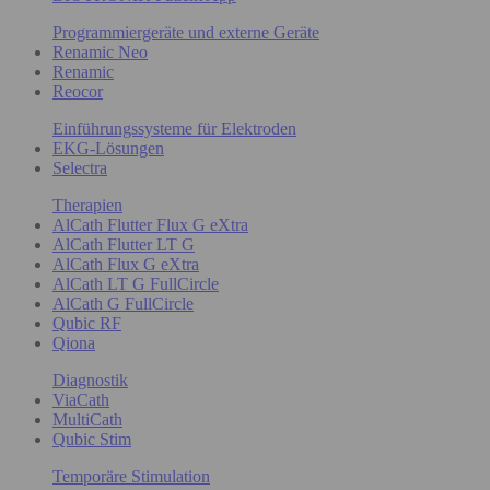
Programmiergeräte und externe Geräte
Renamic Neo
Renamic
Reocor
Einführungssysteme für Elektroden
EKG-Lösungen
Selectra
Therapien
AlCath Flutter Flux G eXtra
AlCath Flutter LT G
AlCath Flux G eXtra
AlCath LT G FullCircle
AlCath G FullCircle
Qubic RF
Qiona
Diagnostik
ViaCath
MultiCath
Qubic Stim
Temporäre Stimulation