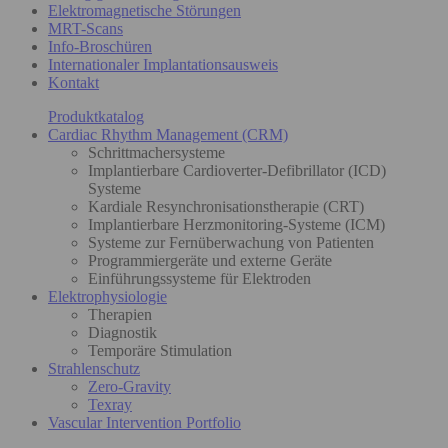
Elektromagnetische Störungen
MRT-Scans
Info-Broschüren
Internationaler Implantationsausweis
Kontakt
Produktkatalog
Cardiac Rhythm Management (CRM)
Schrittmachersysteme
Implantierbare Cardioverter-Defibrillator (ICD)
Systeme
Kardiale Resynchronisationstherapie (CRT)
Implantierbare Herzmonitoring-Systeme (ICM)
Systeme zur Fernüberwachung von Patienten
Programmiergeräte und externe Geräte
Einführungssysteme für Elektroden
Elektrophysiologie
Therapien
Diagnostik
Temporäre Stimulation
Strahlenschutz
Zero-Gravity
Texray
Vascular Intervention Portfolio