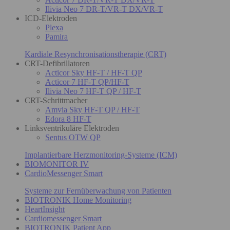
Ilivia Neo 7 DR-T/VR-T DX/VR-T
ICD-Elektroden
Plexa
Pamira
Kardiale Resynchronisationstherapie (CRT)
CRT-Defibrillatoren
Acticor Sky HF-T / HF-T QP
Acticor 7 HF-T QP/HF-T
Ilivia Neo 7 HF-T QP / HF-T
CRT-Schrittmacher
Amvia Sky HF-T QP / HF-T
Edora 8 HF-T
Linksventrikuläre Elektroden
Sentus OTW QP
Implantierbare Herzmonitoring-Systeme (ICM)
BIOMONITOR IV
CardioMessenger Smart
Systeme zur Fernüberwachung von Patienten
BIOTRONIK Home Monitoring
HeartInsight
Cardiomessenger Smart
BIOTRONIK Patient App