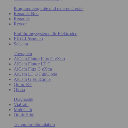
Programmiergeräte und externe Geräte
Renamic Neo
Renamic
Reocor
Einführungssysteme für Elektroden
EKG-Lösungen
Selectra
Therapien
AlCath Flutter Flux G eXtra
AlCath Flutter LT G
AlCath Flux G eXtra
AlCath LT G FullCircle
AlCath G FullCircle
Qubic RF
Qiona
Diagnostik
ViaCath
MultiCath
Qubic Stim
Temporäre Stimulation