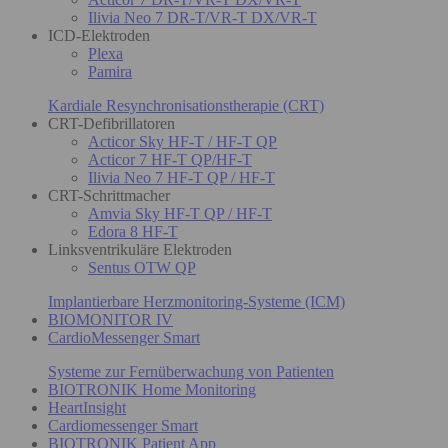
Ilivia Neo 7 DR-T/VR-T DX/VR-T
ICD-Elektroden
Plexa
Pamira
Kardiale Resynchronisationstherapie (CRT)
CRT-Defibrillatoren
Acticor Sky HF-T / HF-T QP
Acticor 7 HF-T QP/HF-T
Ilivia Neo 7 HF-T QP / HF-T
CRT-Schrittmacher
Amvia Sky HF-T QP / HF-T
Edora 8 HF-T
Linksventrikuläre Elektroden
Sentus OTW QP
Implantierbare Herzmonitoring-Systeme (ICM)
BIOMONITOR IV
CardioMessenger Smart
Systeme zur Fernüberwachung von Patienten
BIOTRONIK Home Monitoring
HeartInsight
Cardiomessenger Smart
BIOTRONIK Patient App