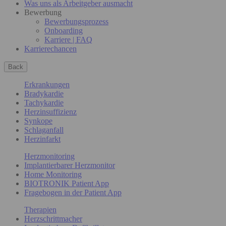
Was uns als Arbeitgeber ausmacht
Bewerbung
Bewerbungsprozess
Onboarding
Karriere | FAQ
Karrierechancen
Back
Erkrankungen
Bradykardie
Tachykardie
Herzinsuffizienz
Synkope
Schlaganfall
Herzinfarkt
Herzmonitoring
Implantierbarer Herzmonitor
Home Monitoring
BIOTRONIK Patient App
Fragebogen in der Patient App
Therapien
Herzschrittmacher