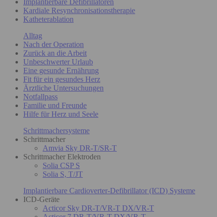
Implantierbare Defibrillatoren
Kardiale Resynchronisationstherapie
Katheterablation
Alltag
Nach der Operation
Zurück an die Arbeit
Unbeschwerter Urlaub
Eine gesunde Ernährung
Fit für ein gesundes Herz
Ärztliche Untersuchungen
Notfallpass
Familie und Freunde
Hilfe für Herz und Seele
Schrittmachersysteme
Schrittmacher
Amvia Sky DR-T/SR-T
Schrittmacher Elektroden
Solia CSP S
Solia S, T/JT
Implantierbare Cardioverter-Defibrillator (ICD) Systeme
ICD-Geräte
Acticor Sky DR-T/VR-T DX/VR-T
Acticor 7 DR-T/VR-T DX/VR-T