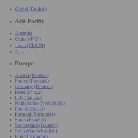
Global (English)
Asia Pacific
Australia
China (中文)
Japan (日本語)
Asia
Europe
Austria (Deutsch)
France (Français)
Germany (Deutsch)
Israel (עִברִית)
Italy (Italiano)
Netherlands (Nederlands)
Poland (Polski)
Portugal (Português)
Spain (Español)
Switzerland (Deutsch)
Switzerland (English)
United Kingdom