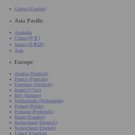
Global (English)
Asia Pacific
Australia
China (中文)
Japan (日本語)
Asia
Europe
Austria (Deutsch)
France (Français)
Germany (Deutsch)
Israel (עִברִית)
Italy (Italiano)
Netherlands (Nederlands)
Poland (Polski)
Portugal (Português)
Spain (Español)
Switzerland (Deutsch)
Switzerland (English)
United Kingdom