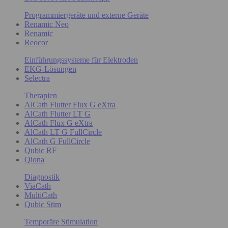
Programmiergeräte und externe Geräte
Renamic Neo
Renamic
Reocor
Einführungssysteme für Elektroden
EKG-Lösungen
Selectra
Therapien
AlCath Flutter Flux G eXtra
AlCath Flutter LT G
AlCath Flux G eXtra
AlCath LT G FullCircle
AlCath G FullCircle
Qubic RF
Qiona
Diagnostik
ViaCath
MultiCath
Qubic Stim
Temporäre Stimulation