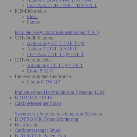
Ilivia Neo 7 DR-T/VR-T DX/VR-T
ICD-Elektroden
Plexa
Pamira
Kardiale Resynchronisationstherapie (CRT)
CRT-Defibrillatoren
Acticor Sky HF-T / HF-T QP
Acticor 7 HF-T QP/HF-T
Ilivia Neo 7 HF-T QP / HF-T
CRT-Schrittmacher
Amvia Sky HF-T QP / HF-T
Edora 8 HF-T
Linksventrikuläre Elektroden
Sentus OTW QP
Implantierbare Herzmonitoring-Systeme (ICM)
BIOMONITOR IV
CardioMessenger Smart
Systeme zur Fernüberwachung von Patienten
BIOTRONIK Home Monitoring
HeartInsight
Cardiomessenger Smart
BIOTRONIK Patient App