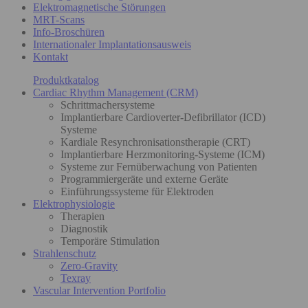
Elektromagnetische Störungen
MRT-Scans
Info-Broschüren
Internationaler Implantationsausweis
Kontakt
Produktkatalog
Cardiac Rhythm Management (CRM)
Schrittmachersysteme
Implantierbare Cardioverter-Defibrillator (ICD)
Systeme
Kardiale Resynchronisationstherapie (CRT)
Implantierbare Herzmonitoring-Systeme (ICM)
Systeme zur Fernüberwachung von Patienten
Programmiergeräte und externe Geräte
Einführungssysteme für Elektroden
Elektrophysiologie
Therapien
Diagnostik
Temporäre Stimulation
Strahlenschutz
Zero-Gravity
Texray
Vascular Intervention Portfolio