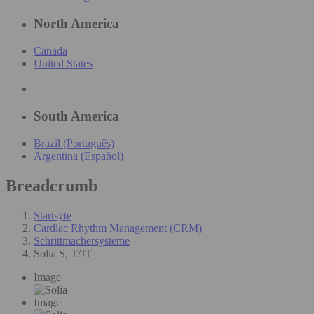
North America
Canada
United States
South America
Brazil (Português)
Argentina (Español)
Breadcrumb
Startsyte
Cardiac Rhythm Management (CRM)
Schrittmachersysteme
Solia S, T/JT
Image
Image