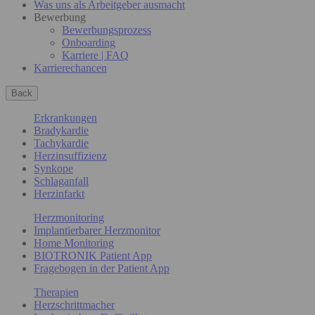
Was uns als Arbeitgeber ausmacht
Bewerbung
Bewerbungsprozess
Onboarding
Karriere | FAQ
Karrierechancen
Back
Erkrankungen
Bradykardie
Tachykardie
Herzinsuffizienz
Synkope
Schlaganfall
Herzinfarkt
Herzmonitoring
Implantierbarer Herzmonitor
Home Monitoring
BIOTRONIK Patient App
Fragebogen in der Patient App
Therapien
Herzschrittmacher