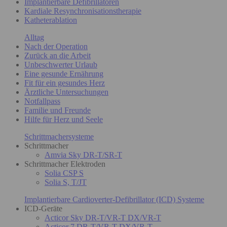
Implantierbare Defibrillatoren
Kardiale Resynchronisationstherapie
Katheterablation
Alltag
Nach der Operation
Zurück an die Arbeit
Unbeschwerter Urlaub
Eine gesunde Ernährung
Fit für ein gesundes Herz
Ärztliche Untersuchungen
Notfallpass
Familie und Freunde
Hilfe für Herz und Seele
Schrittmachersysteme
Schrittmacher
Amvia Sky DR-T/SR-T
Schrittmacher Elektroden
Solia CSP S
Solia S, T/JT
Implantierbare Cardioverter-Defibrillator (ICD) Systeme
ICD-Geräte
Acticor Sky DR-T/VR-T DX/VR-T
Acticor 7 DR-T/VR-T DX/VR-T