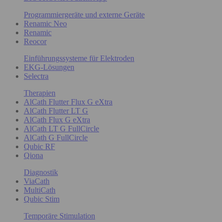
Programmiergeräte und externe Geräte
Renamic Neo
Renamic
Reocor
Einführungssysteme für Elektroden
EKG-Lösungen
Selectra
Therapien
AlCath Flutter Flux G eXtra
AlCath Flutter LT G
AlCath Flux G eXtra
AlCath LT G FullCircle
AlCath G FullCircle
Qubic RF
Qiona
Diagnostik
ViaCath
MultiCath
Qubic Stim
Temporäre Stimulation