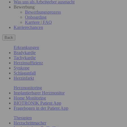
Was uns als Arbeitgeber ausmacht
Bewerbung
Bewerbungsprozess
Onboarding
Karriere | FAQ
Karrierechancen
Back
Erkrankungen
Bradykardie
Tachykardie
Herzinsuffizienz
Synkope
Schlaganfall
Herzinfarkt
Herzmonitoring
Implantierbarer Herzmonitor
Home Monitoring
BIOTRONIK Patient App
Fragebogen in der Patient App
Therapien
Herzschrittmacher