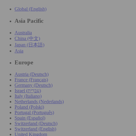
Global (English)
Asia Pacific
Australia
China (中文)
Japan (日本語)
Asia
Europe
Austria (Deutsch)
France (Français)
Germany (Deutsch)
Israel (עִברִית)
Italy (Italiano)
Netherlands (Nederlands)
Poland (Polski)
Portugal (Português)
Spain (Español)
Switzerland (Deutsch)
Switzerland (English)
United Kingdom