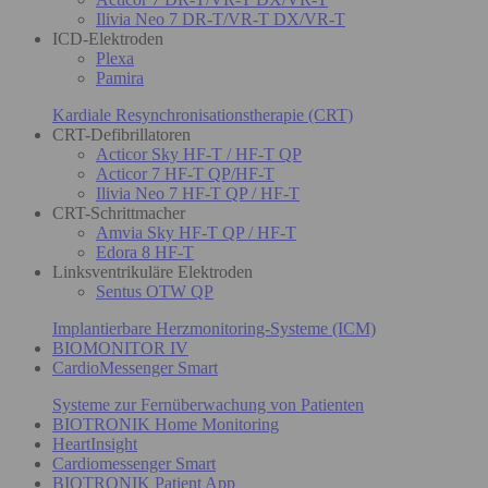
Ilivia Neo 7 DR-T/VR-T DX/VR-T
ICD-Elektroden
Plexa
Pamira
Kardiale Resynchronisationstherapie (CRT)
CRT-Defibrillatoren
Acticor Sky HF-T / HF-T QP
Acticor 7 HF-T QP/HF-T
Ilivia Neo 7 HF-T QP / HF-T
CRT-Schrittmacher
Amvia Sky HF-T QP / HF-T
Edora 8 HF-T
Linksventrikuläre Elektroden
Sentus OTW QP
Implantierbare Herzmonitoring-Systeme (ICM)
BIOMONITOR IV
CardioMessenger Smart
Systeme zur Fernüberwachung von Patienten
BIOTRONIK Home Monitoring
HeartInsight
Cardiomessenger Smart
BIOTRONIK Patient App