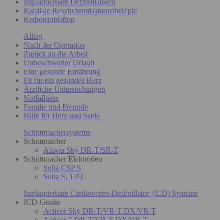
Implantierbare Defibrillatoren
Kardiale Resynchronisationstherapie
Katheterablation
Alltag
Nach der Operation
Zurück an die Arbeit
Unbeschwerter Urlaub
Eine gesunde Ernährung
Fit für ein gesundes Herz
Ärztliche Untersuchungen
Notfallpass
Familie und Freunde
Hilfe für Herz und Seele
Schrittmachersysteme
Schrittmacher
Amvia Sky DR-T/SR-T
Schrittmacher Elektroden
Solia CSP S
Solia S, T/JT
Implantierbare Cardioverter-Defibrillator (ICD) Systeme
ICD-Geräte
Acticor Sky DR-T/VR-T DX/VR-T
Acticor 7 DR-T/VR-T DX/VR-T