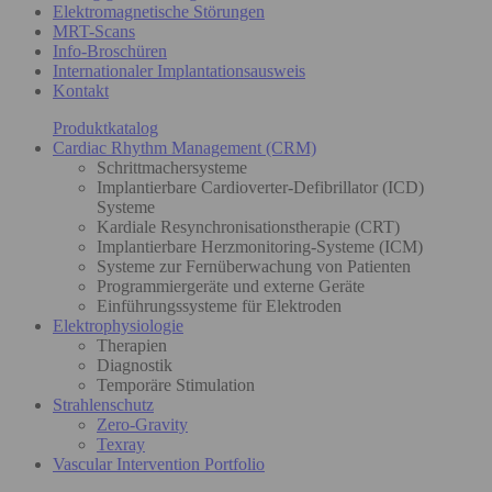
Elektromagnetische Störungen
MRT-Scans
Info-Broschüren
Internationaler Implantationsausweis
Kontakt
Produktkatalog
Cardiac Rhythm Management (CRM)
Schrittmachersysteme
Implantierbare Cardioverter-Defibrillator (ICD)
Systeme
Kardiale Resynchronisationstherapie (CRT)
Implantierbare Herzmonitoring-Systeme (ICM)
Systeme zur Fernüberwachung von Patienten
Programmiergeräte und externe Geräte
Einführungssysteme für Elektroden
Elektrophysiologie
Therapien
Diagnostik
Temporäre Stimulation
Strahlenschutz
Zero-Gravity
Texray
Vascular Intervention Portfolio