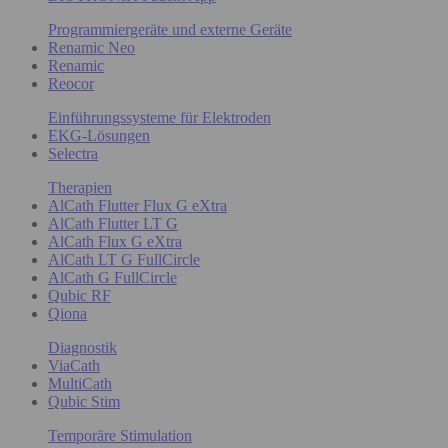
Programmiergeräte und externe Geräte
Renamic Neo
Renamic
Reocor
Einführungssysteme für Elektroden
EKG-Lösungen
Selectra
Therapien
AlCath Flutter Flux G eXtra
AlCath Flutter LT G
AlCath Flux G eXtra
AlCath LT G FullCircle
AlCath G FullCircle
Qubic RF
Qiona
Diagnostik
ViaCath
MultiCath
Qubic Stim
Temporäre Stimulation