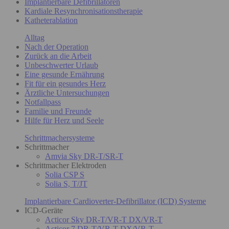
Implantierbare Defibrillatoren
Kardiale Resynchronisationstherapie
Katheterablation
Alltag
Nach der Operation
Zurück an die Arbeit
Unbeschwerter Urlaub
Eine gesunde Ernährung
Fit für ein gesundes Herz
Ärztliche Untersuchungen
Notfallpass
Familie und Freunde
Hilfe für Herz und Seele
Schrittmachersysteme
Schrittmacher
Amvia Sky DR-T/SR-T
Schrittmacher Elektroden
Solia CSP S
Solia S, T/JT
Implantierbare Cardioverter-Defibrillator (ICD) Systeme
ICD-Geräte
Acticor Sky DR-T/VR-T DX/VR-T
Acticor 7 DR-T/VR-T DX/VR-T