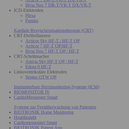
Ilivia Neo 7 DR-T/VR-T DX/VR-T
ICD-Elektroden
Plexa
Pamira
Kardiale Resynchronisationstherapie (CRT)
CRT-Defibrillatoren
Acticor Sky HF-T / HF-T QP
Acticor 7 HF-T QP/HF-T
Ilivia Neo 7 HF-T QP / HF-T
CRT-Schrittmacher
Amvia Sky HF-T QP / HF-T
Edora 8 HF-T
Linksventrikuläre Elektroden
Sentus OTW QP
Implantierbare Herzmonitoring-Systeme (ICM)
BIOMONITOR IV
CardioMessenger Smart
Systeme zur Fernüberwachung von Patienten
BIOTRONIK Home Monitoring
HeartInsight
Cardiomessenger Smart
BIOTRONIK Patient App