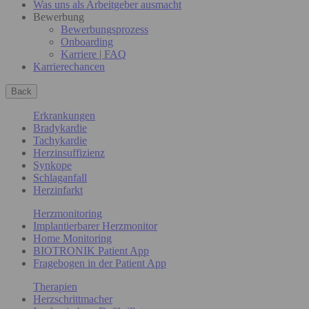
Was uns als Arbeitgeber ausmacht
Bewerbung
Bewerbungsprozess
Onboarding
Karriere | FAQ
Karrierechancen
Back
Erkrankungen
Bradykardie
Tachykardie
Herzinsuffizienz
Synkope
Schlaganfall
Herzinfarkt
Herzmonitoring
Implantierbarer Herzmonitor
Home Monitoring
BIOTRONIK Patient App
Fragebogen in der Patient App
Therapien
Herzschrittmacher