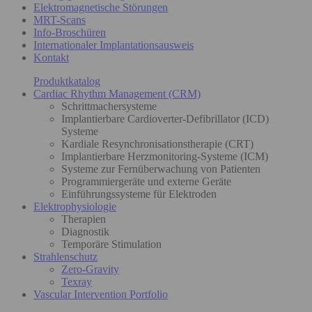
Elektromagnetische Störungen
MRT-Scans
Info-Broschüren
Internationaler Implantationsausweis
Kontakt
Produktkatalog
Cardiac Rhythm Management (CRM)
Schrittmachersysteme
Implantierbare Cardioverter-Defibrillator (ICD)
Systeme
Kardiale Resynchronisationstherapie (CRT)
Implantierbare Herzmonitoring-Systeme (ICM)
Systeme zur Fernüberwachung von Patienten
Programmiergeräte und externe Geräte
Einführungssysteme für Elektroden
Elektrophysiologie
Therapien
Diagnostik
Temporäre Stimulation
Strahlenschutz
Zero-Gravity
Texray
Vascular Intervention Portfolio