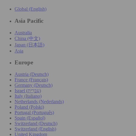
Global (English)
Asia Pacific
Australia
China (中文)
Japan (日本語)
Asia
Europe
Austria (Deutsch)
France (Français)
Germany (Deutsch)
Israel (עִברִית)
Italy (Italiano)
Netherlands (Nederlands)
Poland (Polski)
Portugal (Português)
Spain (Español)
Switzerland (Deutsch)
Switzerland (English)
United Kingdom