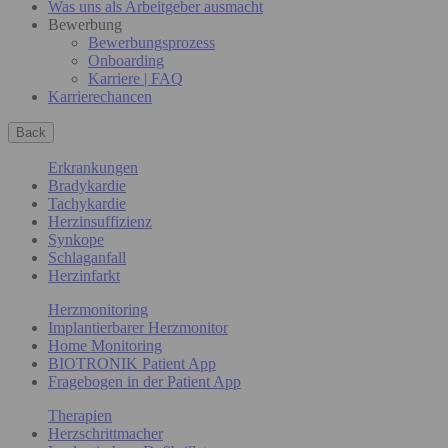
Was uns als Arbeitgeber ausmacht
Bewerbung
Bewerbungsprozess
Onboarding
Karriere | FAQ
Karrierechancen
Back
Erkrankungen
Bradykardie
Tachykardie
Herzinsuffizienz
Synkope
Schlaganfall
Herzinfarkt
Herzmonitoring
Implantierbarer Herzmonitor
Home Monitoring
BIOTRONIK Patient App
Fragebogen in der Patient App
Therapien
Herzschrittmacher