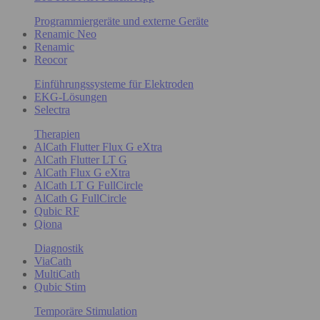
Programmiergeräte und externe Geräte
Renamic Neo
Renamic
Reocor
Einführungssysteme für Elektroden
EKG-Lösungen
Selectra
Therapien
AlCath Flutter Flux G eXtra
AlCath Flutter LT G
AlCath Flux G eXtra
AlCath LT G FullCircle
AlCath G FullCircle
Qubic RF
Qiona
Diagnostik
ViaCath
MultiCath
Qubic Stim
Temporäre Stimulation