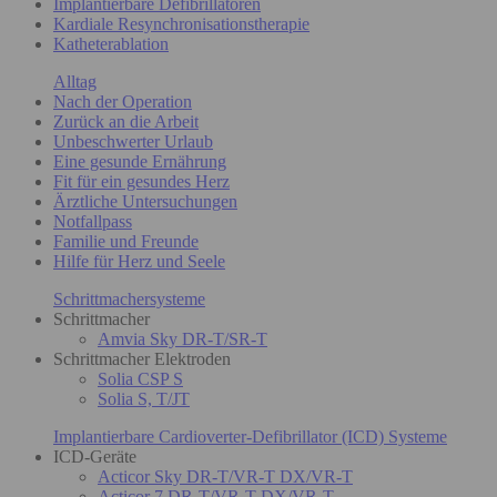
Implantierbare Defibrillatoren
Kardiale Resynchronisationstherapie
Katheterablation
Alltag
Nach der Operation
Zurück an die Arbeit
Unbeschwerter Urlaub
Eine gesunde Ernährung
Fit für ein gesundes Herz
Ärztliche Untersuchungen
Notfallpass
Familie und Freunde
Hilfe für Herz und Seele
Schrittmachersysteme
Schrittmacher
Amvia Sky DR-T/SR-T
Schrittmacher Elektroden
Solia CSP S
Solia S, T/JT
Implantierbare Cardioverter-Defibrillator (ICD) Systeme
ICD-Geräte
Acticor Sky DR-T/VR-T DX/VR-T
Acticor 7 DR-T/VR-T DX/VR-T