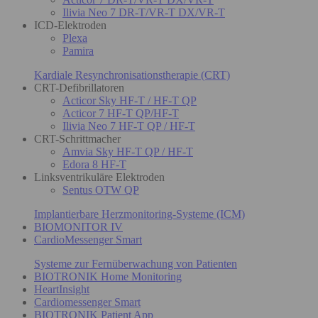
Ilivia Neo 7 DR-T/VR-T DX/VR-T
ICD-Elektroden
Plexa
Pamira
Kardiale Resynchronisationstherapie (CRT)
CRT-Defibrillatoren
Acticor Sky HF-T / HF-T QP
Acticor 7 HF-T QP/HF-T
Ilivia Neo 7 HF-T QP / HF-T
CRT-Schrittmacher
Amvia Sky HF-T QP / HF-T
Edora 8 HF-T
Linksventrikuläre Elektroden
Sentus OTW QP
Implantierbare Herzmonitoring-Systeme (ICM)
BIOMONITOR IV
CardioMessenger Smart
Systeme zur Fernüberwachung von Patienten
BIOTRONIK Home Monitoring
HeartInsight
Cardiomessenger Smart
BIOTRONIK Patient App