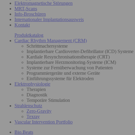
Elektromagnetische Störungen
MRT-Scans
Info-Broschüren
Internationaler Implantationsausweis
Kontakt
Produktkatalog
Cardiac Rhythm Management (CRM)
Schrittmachersysteme
Implantierbare Cardioverter-Defibrillator (ICD) Systeme
Kardiale Resynchronisationstherapie (CRT)
Implantierbare Herzmonitoring-Systeme (ICM)
Systeme zur Fernüberwachung von Patienten
Programmiergeräte und externe Geräte
Einführungssysteme für Elektroden
Elektrophysiologie
Therapien
Diagnostik
Temporäre Stimulation
Strahlenschutz
Zero-Gravity
Texray
Vascular Intervention Portfolio
Bio.Beats