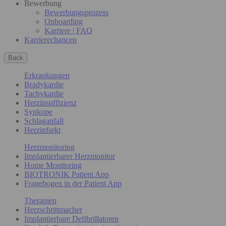
Bewerbung
Bewerbungsprozess
Onboarding
Karriere | FAQ
Karrierechancen
Back
Erkrankungen
Bradykardie
Tachykardie
Herzinsuffizienz
Synkope
Schlaganfall
Herzinfarkt
Herzmonitoring
Implantierbarer Herzmonitor
Home Monitoring
BIOTRONIK Patient App
Fragebogen in der Patient App
Therapien
Herzschrittmacher
Implantierbare Defibrillatoren