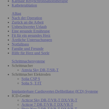
Kardiale Resynchronisationstherapie
Katheterablation
Alltag
Nach der Operation
Zurück an die Arbeit
Unbeschwerter Urlaub
Eine gesunde Ernährung
Fit für ein gesundes Herz
Ärztliche Untersuchungen
Notfallpass
Familie und Freunde
Hilfe für Herz und Seele
Schrittmachersysteme
Schrittmacher
Amvia Sky DR-T/SR-T
Schrittmacher Elektroden
Solia CSP S
Solia S, T/JT
Implantierbare Cardioverter-Defibrillator (ICD) Systeme
ICD-Geräte
Acticor Sky DR-T/VR-T DX/VR-T
Acticor 7 DR-T/VR-T DX/VR-T
Ilivia Neo 7 DR-T/VR-T DX/VR-T