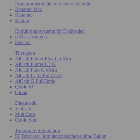
Programmiergeräte und externe Geräte
Renamic Neo
Renamic
Reocor
Einführungssysteme für Elektroden
EKG-Lösungen
Selectra
Therapien
AlCath Flutter Flux G eXtra
AlCath Flutter LT G
AlCath Flux G eXtra
AlCath LT G FullCircle
AlCath G FullCircle
Qubic RF
Qiona
Diagnostik
ViaCath
MultiCath
Qubic Stim
Temporäre Stimulation
5F Bipolarer Stimulationskatheter ohne Ballon