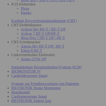
ICD-Elektroden
Plexa
Pamira
Kardiale Resynchronisationstherapie (CRT)
CRT-Defibrillatoren
Acticor Sky HF-T / HF-T QP
Acticor 7 HF-T QP/HF-T
Ilivia Neo 7 HF-T QP / HF-T
CRT-Schrittmacher
Amvia Sky HF-T QP / HF-T
Edora 8 HF-T
Linksventrikuläre Elektroden
Sentus OTW QP
Implantierbare Herzmonitoring-Systeme (ICM)
BIOMONITOR IV
CardioMessenger Smart
Systeme zur Fernüberwachung von Patienten
BIOTRONIK Home Monitoring
HeartInsight
Cardiomessenger Smart
BIOTRONIK Patient App