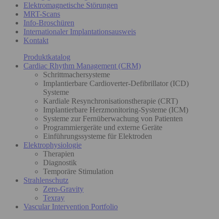
Elektromagnetische Störungen
MRT-Scans
Info-Broschüren
Internationaler Implantationsausweis
Kontakt
Produktkatalog
Cardiac Rhythm Management (CRM)
Schrittmachersysteme
Implantierbare Cardioverter-Defibrillator (ICD)
Systeme
Kardiale Resynchronisationstherapie (CRT)
Implantierbare Herzmonitoring-Systeme (ICM)
Systeme zur Fernüberwachung von Patienten
Programmiergeräte und externe Geräte
Einführungssysteme für Elektroden
Elektrophysiologie
Therapien
Diagnostik
Temporäre Stimulation
Strahlenschutz
Zero-Gravity
Texray
Vascular Intervention Portfolio