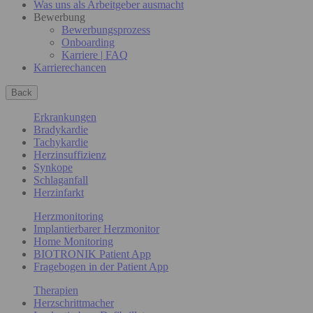
Was uns als Arbeitgeber ausmacht
Bewerbung
Bewerbungsprozess
Onboarding
Karriere | FAQ
Karrierechancen
Back
Erkrankungen
Bradykardie
Tachykardie
Herzinsuffizienz
Synkope
Schlaganfall
Herzinfarkt
Herzmonitoring
Implantierbarer Herzmonitor
Home Monitoring
BIOTRONIK Patient App
Fragebogen in der Patient App
Therapien
Herzschrittmacher