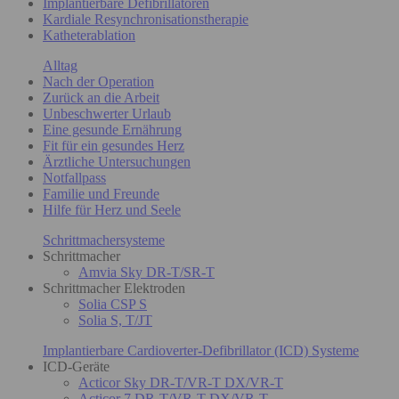
Implantierbare Defibrillatoren
Kardiale Resynchronisationstherapie
Katheterablation
Alltag
Nach der Operation
Zurück an die Arbeit
Unbeschwerter Urlaub
Eine gesunde Ernährung
Fit für ein gesundes Herz
Ärztliche Untersuchungen
Notfallpass
Familie und Freunde
Hilfe für Herz und Seele
Schrittmachersysteme
Schrittmacher
Amvia Sky DR-T/SR-T
Schrittmacher Elektroden
Solia CSP S
Solia S, T/JT
Implantierbare Cardioverter-Defibrillator (ICD) Systeme
ICD-Geräte
Acticor Sky DR-T/VR-T DX/VR-T
Acticor 7 DR-T/VR-T DX/VR-T