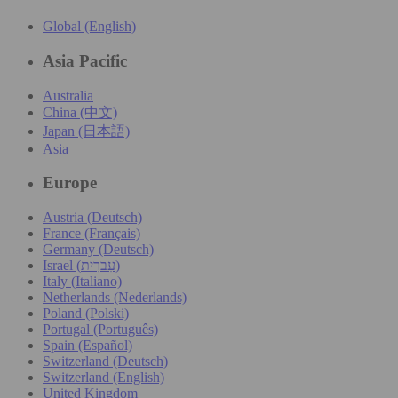
Global (English)
Asia Pacific
Australia
China (中文)
Japan (日本語)
Asia
Europe
Austria (Deutsch)
France (Français)
Germany (Deutsch)
Israel (עִברִית)
Italy (Italiano)
Netherlands (Nederlands)
Poland (Polski)
Portugal (Português)
Spain (Español)
Switzerland (Deutsch)
Switzerland (English)
United Kingdom