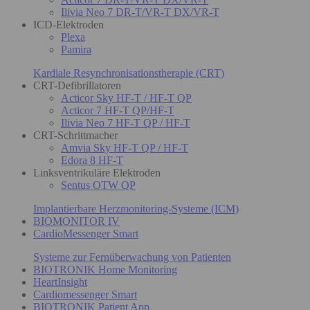
Ilivia Neo 7 DR-T/VR-T DX/VR-T
ICD-Elektroden
Plexa
Pamira
Kardiale Resynchronisationstherapie (CRT)
CRT-Defibrillatoren
Acticor Sky HF-T / HF-T QP
Acticor 7 HF-T QP/HF-T
Ilivia Neo 7 HF-T QP / HF-T
CRT-Schrittmacher
Amvia Sky HF-T QP / HF-T
Edora 8 HF-T
Linksventrikuläre Elektroden
Sentus OTW QP
Implantierbare Herzmonitoring-Systeme (ICM)
BIOMONITOR IV
CardioMessenger Smart
Systeme zur Fernüberwachung von Patienten
BIOTRONIK Home Monitoring
HeartInsight
Cardiomessenger Smart
BIOTRONIK Patient App