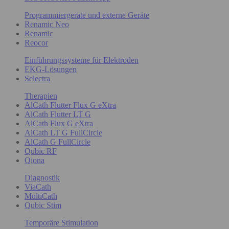
Programmiergeräte und externe Geräte
Renamic Neo
Renamic
Reocor
Einführungssysteme für Elektroden
EKG-Lösungen
Selectra
Therapien
AlCath Flutter Flux G eXtra
AlCath Flutter LT G
AlCath Flux G eXtra
AlCath LT G FullCircle
AlCath G FullCircle
Qubic RF
Qiona
Diagnostik
ViaCath
MultiCath
Qubic Stim
Temporäre Stimulation