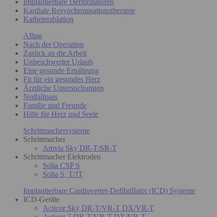
Implantierbare Defibrillatoren
Kardiale Resynchronisationstherapie
Katheterablation
Alltag
Nach der Operation
Zurück an die Arbeit
Unbeschwerter Urlaub
Eine gesunde Ernährung
Fit für ein gesundes Herz
Ärztliche Untersuchungen
Notfallpass
Familie und Freunde
Hilfe für Herz und Seele
Schrittmachersysteme
Schrittmacher
Amvia Sky DR-T/SR-T
Schrittmacher Elektroden
Solia CSP S
Solia S, T/JT
Implantierbare Cardioverter-Defibrillator (ICD) Systeme
ICD-Geräte
Acticor Sky DR-T/VR-T DX/VR-T
Acticor 7 DR-T/VR-T DX/VR-T