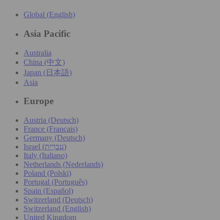
Global (English)
Asia Pacific
Australia
China (中文)
Japan (日本語)
Asia
Europe
Austria (Deutsch)
France (Français)
Germany (Deutsch)
Israel (עִברִית)
Italy (Italiano)
Netherlands (Nederlands)
Poland (Polski)
Portugal (Português)
Spain (Español)
Switzerland (Deutsch)
Switzerland (English)
United Kingdom