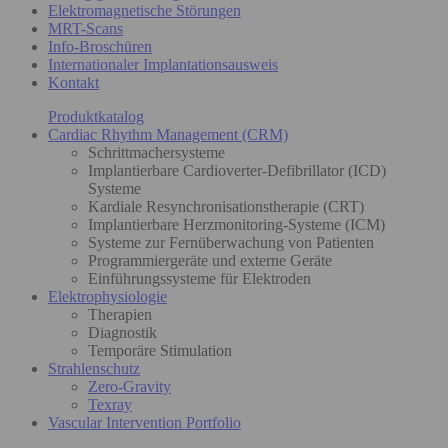
Elektromagnetische Störungen
MRT-Scans
Info-Broschüren
Internationaler Implantationsausweis
Kontakt
Produktkatalog
Cardiac Rhythm Management (CRM)
Schrittmachersysteme
Implantierbare Cardioverter-Defibrillator (ICD)
Systeme
Kardiale Resynchronisationstherapie (CRT)
Implantierbare Herzmonitoring-Systeme (ICM)
Systeme zur Fernüberwachung von Patienten
Programmiergeräte und externe Geräte
Einführungssysteme für Elektroden
Elektrophysiologie
Therapien
Diagnostik
Temporäre Stimulation
Strahlenschutz
Zero-Gravity
Texray
Vascular Intervention Portfolio