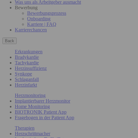
Was uns als Arbeitgeber ausmacht
Bewerbung
Bewerbungsprozess
Onboarding
Karriere | FAQ
Karrierechancen
Back
Erkrankungen
Bradykardie
Tachykardie
Herzinsuffizienz
Synkope
Schlaganfall
Herzinfarkt
Herzmonitoring
Implantierbarer Herzmonitor
Home Monitoring
BIOTRONIK Patient App
Fragebogen in der Patient App
Therapien
Herzschrittmacher