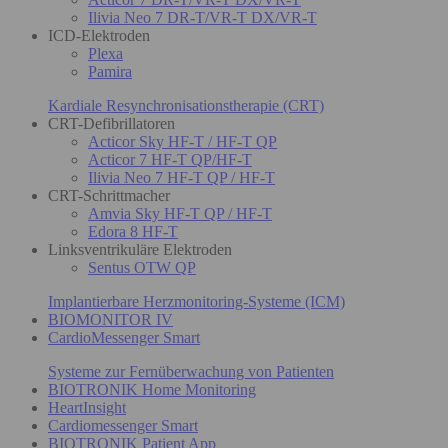
Ilivia Neo 7 DR-T/VR-T DX/VR-T
ICD-Elektroden
Plexa
Pamira
Kardiale Resynchronisationstherapie (CRT)
CRT-Defibrillatoren
Acticor Sky HF-T / HF-T QP
Acticor 7 HF-T QP/HF-T
Ilivia Neo 7 HF-T QP / HF-T
CRT-Schrittmacher
Amvia Sky HF-T QP / HF-T
Edora 8 HF-T
Linksventrikuläre Elektroden
Sentus OTW QP
Implantierbare Herzmonitoring-Systeme (ICM)
BIOMONITOR IV
CardioMessenger Smart
Systeme zur Fernüberwachung von Patienten
BIOTRONIK Home Monitoring
HeartInsight
Cardiomessenger Smart
BIOTRONIK Patient App