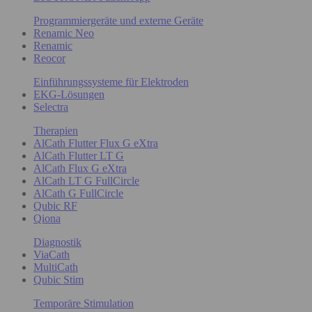
Programmiergeräte und externe Geräte
Renamic Neo
Renamic
Reocor
Einführungssysteme für Elektroden
EKG-Lösungen
Selectra
Therapien
AlCath Flutter Flux G eXtra
AlCath Flutter LT G
AlCath Flux G eXtra
AlCath LT G FullCircle
AlCath G FullCircle
Qubic RF
Qiona
Diagnostik
ViaCath
MultiCath
Qubic Stim
Temporäre Stimulation