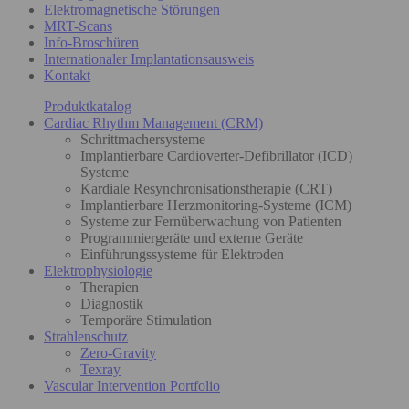
Elektromagnetische Störungen
MRT-Scans
Info-Broschüren
Internationaler Implantationsausweis
Kontakt
Produktkatalog
Cardiac Rhythm Management (CRM)
Schrittmachersysteme
Implantierbare Cardioverter-Defibrillator (ICD)
Systeme
Kardiale Resynchronisationstherapie (CRT)
Implantierbare Herzmonitoring-Systeme (ICM)
Systeme zur Fernüberwachung von Patienten
Programmiergeräte und externe Geräte
Einführungssysteme für Elektroden
Elektrophysiologie
Therapien
Diagnostik
Temporäre Stimulation
Strahlenschutz
Zero-Gravity
Texray
Vascular Intervention Portfolio