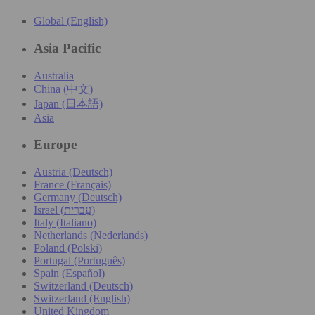
Global (English)
Asia Pacific
Australia
China (中文)
Japan (日本語)
Asia
Europe
Austria (Deutsch)
France (Français)
Germany (Deutsch)
Israel (עִברִית)
Italy (Italiano)
Netherlands (Nederlands)
Poland (Polski)
Portugal (Português)
Spain (Español)
Switzerland (Deutsch)
Switzerland (English)
United Kingdom