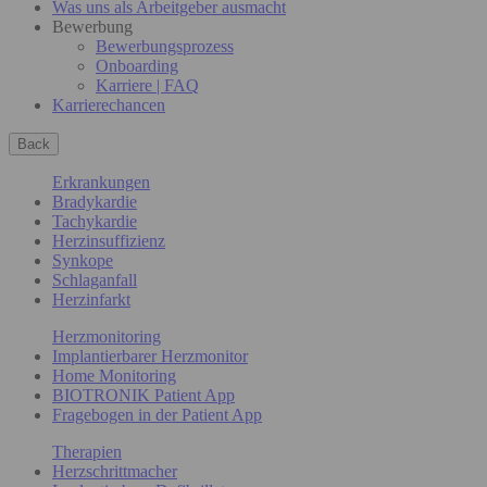
Was uns als Arbeitgeber ausmacht
Bewerbung
Bewerbungsprozess
Onboarding
Karriere | FAQ
Karrierechancen
Back
Erkrankungen
Bradykardie
Tachykardie
Herzinsuffizienz
Synkope
Schlaganfall
Herzinfarkt
Herzmonitoring
Implantierbarer Herzmonitor
Home Monitoring
BIOTRONIK Patient App
Fragebogen in der Patient App
Therapien
Herzschrittmacher