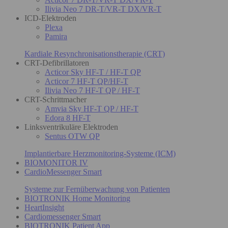
Ilivia Neo 7 DR-T/VR-T DX/VR-T
ICD-Elektroden
Plexa
Pamira
Kardiale Resynchronisationstherapie (CRT)
CRT-Defibrillatoren
Acticor Sky HF-T / HF-T QP
Acticor 7 HF-T QP/HF-T
Ilivia Neo 7 HF-T QP / HF-T
CRT-Schrittmacher
Amvia Sky HF-T QP / HF-T
Edora 8 HF-T
Linksventrikuläre Elektroden
Sentus OTW QP
Implantierbare Herzmonitoring-Systeme (ICM)
BIOMONITOR IV
CardioMessenger Smart
Systeme zur Fernüberwachung von Patienten
BIOTRONIK Home Monitoring
HeartInsight
Cardiomessenger Smart
BIOTRONIK Patient App