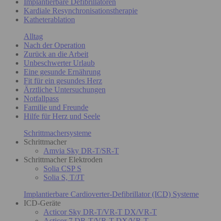
Implantierbare Defibrillatoren
Kardiale Resynchronisationstherapie
Katheterablation
Alltag
Nach der Operation
Zurück an die Arbeit
Unbeschwerter Urlaub
Eine gesunde Ernährung
Fit für ein gesundes Herz
Ärztliche Untersuchungen
Notfallpass
Familie und Freunde
Hilfe für Herz und Seele
Schrittmachersysteme
Schrittmacher
Amvia Sky DR-T/SR-T
Schrittmacher Elektroden
Solia CSP S
Solia S, T/JT
Implantierbare Cardioverter-Defibrillator (ICD) Systeme
ICD-Geräte
Acticor Sky DR-T/VR-T DX/VR-T
Acticor 7 DR-T/VR-T DX/VR-T