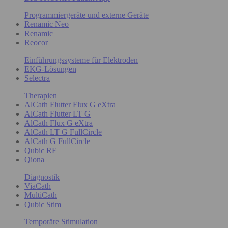
Programmiergeräte und externe Geräte
Renamic Neo
Renamic
Reocor
Einführungssysteme für Elektroden
EKG-Lösungen
Selectra
Therapien
AlCath Flutter Flux G eXtra
AlCath Flutter LT G
AlCath Flux G eXtra
AlCath LT G FullCircle
AlCath G FullCircle
Qubic RF
Qiona
Diagnostik
ViaCath
MultiCath
Qubic Stim
Temporäre Stimulation