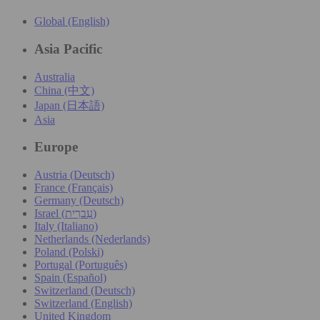
Global (English)
Asia Pacific
Australia
China (中文)
Japan (日本語)
Asia
Europe
Austria (Deutsch)
France (Français)
Germany (Deutsch)
Israel (עִברִית)
Italy (Italiano)
Netherlands (Nederlands)
Poland (Polski)
Portugal (Português)
Spain (Español)
Switzerland (Deutsch)
Switzerland (English)
United Kingdom