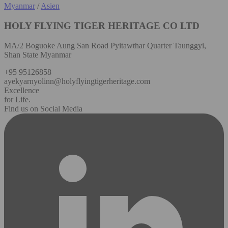
Myanmar
/
Asien
HOLY FLYING TIGER HERITAGE CO LTD
MA/2 Boguoke Aung San Road Pyitawthar Quarter Taunggyi,
Shan State Myanmar
+95 95126858
ayekyarnyolinn@holyflyingtigerheritage.com
Excellence
for Life.
Find us on Social Media