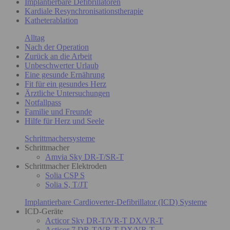
Implantierbare Defibrillatoren
Kardiale Resynchronisationstherapie
Katheterablation
Alltag
Nach der Operation
Zurück an die Arbeit
Unbeschwerter Urlaub
Eine gesunde Ernährung
Fit für ein gesundes Herz
Ärztliche Untersuchungen
Notfallpass
Familie und Freunde
Hilfe für Herz und Seele
Schrittmachersysteme
Schrittmacher
Amvia Sky DR-T/SR-T
Schrittmacher Elektroden
Solia CSP S
Solia S, T/JT
Implantierbare Cardioverter-Defibrillator (ICD) Systeme
ICD-Geräte
Acticor Sky DR-T/VR-T DX/VR-T
Acticor 7 DR-T/VR-T DX/VR-T