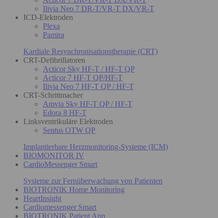
Ilivia Neo 7 DR-T/VR-T DX/VR-T
ICD-Elektroden
Plexa
Pamira
Kardiale Resynchronisationstherapie (CRT)
CRT-Defibrillatoren
Acticor Sky HF-T / HF-T QP
Acticor 7 HF-T QP/HF-T
Ilivia Neo 7 HF-T QP / HF-T
CRT-Schrittmacher
Amvia Sky HF-T QP / HF-T
Edora 8 HF-T
Linksventrikuläre Elektroden
Sentus OTW QP
Implantierbare Herzmonitoring-Systeme (ICM)
BIOMONITOR IV
CardioMessenger Smart
Systeme zur Fernüberwachung von Patienten
BIOTRONIK Home Monitoring
HeartInsight
Cardiomessenger Smart
BIOTRONIK Patient App