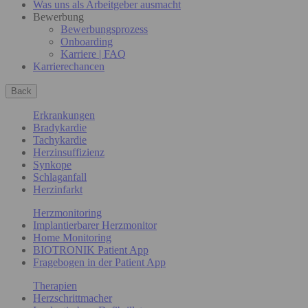
Was uns als Arbeitgeber ausmacht
Bewerbung
Bewerbungsprozess
Onboarding
Karriere | FAQ
Karrierechancen
Back
Erkrankungen
Bradykardie
Tachykardie
Herzinsuffizienz
Synkope
Schlaganfall
Herzinfarkt
Herzmonitoring
Implantierbarer Herzmonitor
Home Monitoring
BIOTRONIK Patient App
Fragebogen in der Patient App
Therapien
Herzschrittmacher