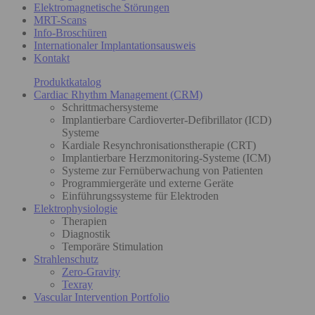
Elektromagnetische Störungen
MRT-Scans
Info-Broschüren
Internationaler Implantationsausweis
Kontakt
Produktkatalog
Cardiac Rhythm Management (CRM)
Schrittmachersysteme
Implantierbare Cardioverter-Defibrillator (ICD)
Systeme
Kardiale Resynchronisationstherapie (CRT)
Implantierbare Herzmonitoring-Systeme (ICM)
Systeme zur Fernüberwachung von Patienten
Programmiergeräte und externe Geräte
Einführungssysteme für Elektroden
Elektrophysiologie
Therapien
Diagnostik
Temporäre Stimulation
Strahlenschutz
Zero-Gravity
Texray
Vascular Intervention Portfolio