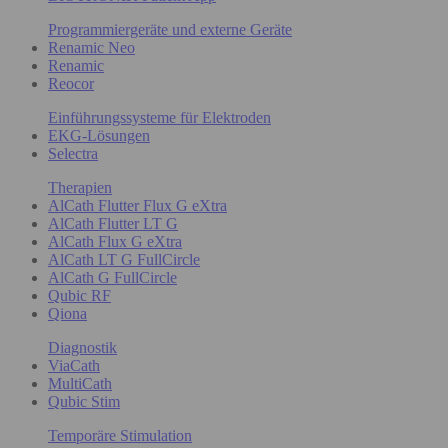
Programmiergeräte und externe Geräte
Renamic Neo
Renamic
Reocor
Einführungssysteme für Elektroden
EKG-Lösungen
Selectra
Therapien
AlCath Flutter Flux G eXtra
AlCath Flutter LT G
AlCath Flux G eXtra
AlCath LT G FullCircle
AlCath G FullCircle
Qubic RF
Qiona
Diagnostik
ViaCath
MultiCath
Qubic Stim
Temporäre Stimulation