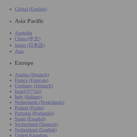
Global (English)
Asia Pacific
Australia
China (中文)
Japan (日本語)
Asia
Europe
Austria (Deutsch)
France (Français)
Germany (Deutsch)
Israel (עִברִית)
Italy (Italiano)
Netherlands (Nederlands)
Poland (Polski)
Portugal (Português)
Spain (Español)
Switzerland (Deutsch)
Switzerland (English)
United Kingdom