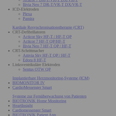
Ilivia Neo 7 DR-T/VR-T DX/VR-T
ICD-Elektroden
Plexa
Pamira
Kardiale Resynchronisationstherapie (CRT)
CRT-Defibrillatoren
Acticor Sky HF-T / HF-T QP
Acticor 7 HF-T QP/HF-T
Ilivia Neo 7 HF-T QP / HF-T
CRT-Schrittmacher
Amvia Sky HF-T QP / HF-T
Edora 8 HF-T
Linksventrikuläre Elektroden
Sentus OTW QP
Implantierbare Herzmonitoring-Systeme (ICM)
BIOMONITOR IV
CardioMessenger Smart
Systeme zur Fernüberwachung von Patienten
BIOTRONIK Home Monitoring
HeartInsight
Cardiomessenger Smart
BIOTRONIK Patient App