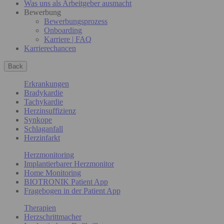
Was uns als Arbeitgeber ausmacht
Bewerbung
Bewerbungsprozess
Onboarding
Karriere | FAQ
Karrierechancen
Back
Erkrankungen
Bradykardie
Tachykardie
Herzinsuffizienz
Synkope
Schlaganfall
Herzinfarkt
Herzmonitoring
Implantierbarer Herzmonitor
Home Monitoring
BIOTRONIK Patient App
Fragebogen in der Patient App
Therapien
Herzschrittmacher