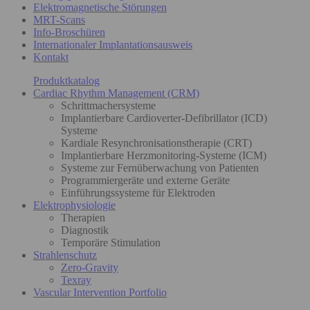
Elektromagnetische Störungen
MRT-Scans
Info-Broschüren
Internationaler Implantationsausweis
Kontakt
Produktkatalog
Cardiac Rhythm Management (CRM)
Schrittmachersysteme
Implantierbare Cardioverter-Defibrillator (ICD)
Systeme
Kardiale Resynchronisationstherapie (CRT)
Implantierbare Herzmonitoring-Systeme (ICM)
Systeme zur Fernüberwachung von Patienten
Programmiergeräte und externe Geräte
Einführungssysteme für Elektroden
Elektrophysiologie
Therapien
Diagnostik
Temporäre Stimulation
Strahlenschutz
Zero-Gravity
Texray
Vascular Intervention Portfolio