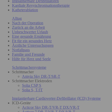
Implantierbare Defibrillatoren
Kardiale Resynchronisationstherapie
Katheterablation
Alltag
Nach der Operation
Zurück an die Arbeit
Unbeschwerter Urlaub
Eine gesunde Ernährung
Fit für ein gesundes Herz
Ärztliche Untersuchungen
Notfallpass
Familie und Freunde
Hilfe für Herz und Seele
Schrittmachersysteme
Schrittmacher
Amvia Sky DR-T/SR-T
Schrittmacher Elektroden
Solia CSP S
Solia S, T/JT
Implantierbare Cardioverter-Defibrillator (ICD) Systeme
ICD-Geräte
Acticor Sky DR-T/VR-T DX/VR-T
Acticor 7 DR-T/VR-T DX/VR-T