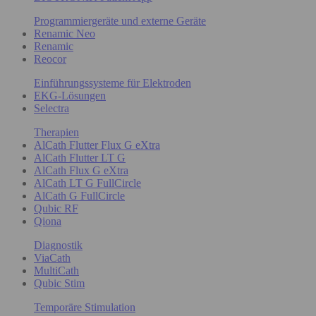
Programmiergeräte und externe Geräte
Renamic Neo
Renamic
Reocor
Einführungssysteme für Elektroden
EKG-Lösungen
Selectra
Therapien
AlCath Flutter Flux G eXtra
AlCath Flutter LT G
AlCath Flux G eXtra
AlCath LT G FullCircle
AlCath G FullCircle
Qubic RF
Qiona
Diagnostik
ViaCath
MultiCath
Qubic Stim
Temporäre Stimulation