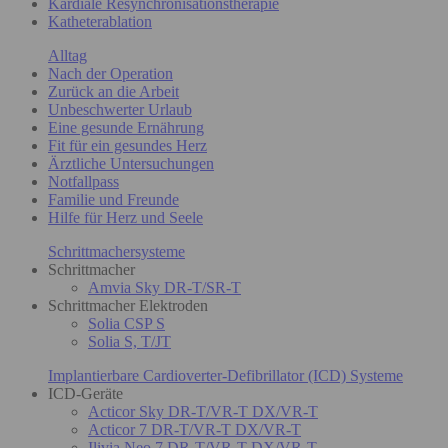
Kardiale Resynchronisationstherapie
Katheterablation
Alltag
Nach der Operation
Zurück an die Arbeit
Unbeschwerter Urlaub
Eine gesunde Ernährung
Fit für ein gesundes Herz
Ärztliche Untersuchungen
Notfallpass
Familie und Freunde
Hilfe für Herz und Seele
Schrittmachersysteme
Schrittmacher
Amvia Sky DR-T/SR-T
Schrittmacher Elektroden
Solia CSP S
Solia S, T/JT
Implantierbare Cardioverter-Defibrillator (ICD) Systeme
ICD-Geräte
Acticor Sky DR-T/VR-T DX/VR-T
Acticor 7 DR-T/VR-T DX/VR-T
Ilivia Neo 7 DR-T/VR-T DX/VR-T