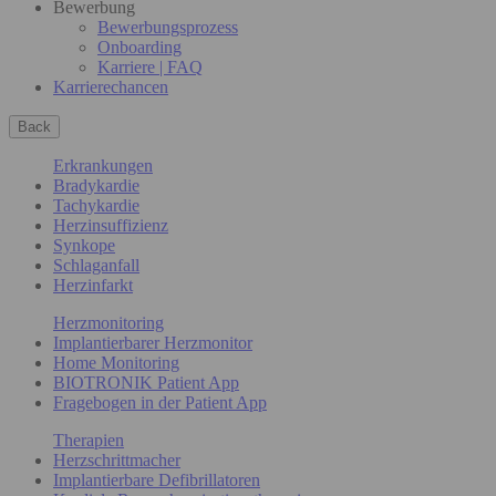
Bewerbung
Bewerbungsprozess
Onboarding
Karriere | FAQ
Karrierechancen
Back
Erkrankungen
Bradykardie
Tachykardie
Herzinsuffizienz
Synkope
Schlaganfall
Herzinfarkt
Herzmonitoring
Implantierbarer Herzmonitor
Home Monitoring
BIOTRONIK Patient App
Fragebogen in der Patient App
Therapien
Herzschrittmacher
Implantierbare Defibrillatoren