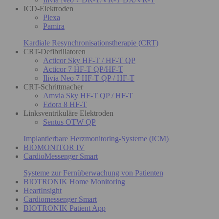
ICD-Elektroden
Plexa
Pamira
Kardiale Resynchronisationstherapie (CRT)
CRT-Defibrillatoren
Acticor Sky HF-T / HF-T QP
Acticor 7 HF-T QP/HF-T
Ilivia Neo 7 HF-T QP / HF-T
CRT-Schrittmacher
Amvia Sky HF-T QP / HF-T
Edora 8 HF-T
Linksventrikuläre Elektroden
Sentus OTW QP
Implantierbare Herzmonitoring-Systeme (ICM)
BIOMONITOR IV
CardioMessenger Smart
Systeme zur Fernüberwachung von Patienten
BIOTRONIK Home Monitoring
HeartInsight
Cardiomessenger Smart
BIOTRONIK Patient App