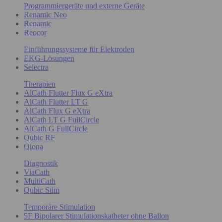
Programmiergeräte und externe Geräte
Renamic Neo
Renamic
Reocor
Einführungssysteme für Elektroden
EKG-Lösungen
Selectra
Therapien
AlCath Flutter Flux G eXtra
AlCath Flutter LT G
AlCath Flux G eXtra
AlCath LT G FullCircle
AlCath G FullCircle
Qubic RF
Qiona
Diagnostik
ViaCath
MultiCath
Qubic Stim
Temporäre Stimulation
5F Bipolarer Stimulationskatheter ohne Ballon