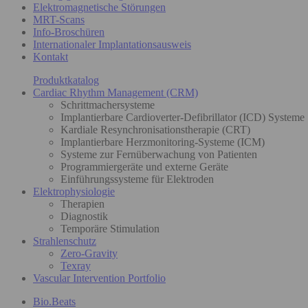
Elektromagnetische Störungen
MRT-Scans
Info-Broschüren
Internationaler Implantationsausweis
Kontakt
Produktkatalog
Cardiac Rhythm Management (CRM)
Schrittmachersysteme
Implantierbare Cardioverter-Defibrillator (ICD) Systeme
Kardiale Resynchronisationstherapie (CRT)
Implantierbare Herzmonitoring-Systeme (ICM)
Systeme zur Fernüberwachung von Patienten
Programmiergeräte und externe Geräte
Einführungssysteme für Elektroden
Elektrophysiologie
Therapien
Diagnostik
Temporäre Stimulation
Strahlenschutz
Zero-Gravity
Texray
Vascular Intervention Portfolio
Bio.Beats