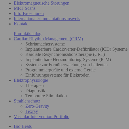
Elektromagnetische Störungen
MRT-Scans
Info-Broschüren
Internationaler Implantationsausweis
Kontakt
Produktkatalog
Cardiac Rhythm Management (CRM)
Schrittmachersysteme
Implantierbare Cardioverter-Defibrillator (ICD) Systeme
Kardiale Resynchronisationstherapie (CRT)
Implantierbare Herzmonitoring-Systeme (ICM)
Systeme zur Fernüberwachung von Patienten
Programmiergeräte und externe Geräte
Einführungssysteme für Elektroden
Elektrophysiologie
Therapien
Diagnostik
Temporäre Stimulation
Strahlenschutz
Zero-Gravity
Texray
Vascular Intervention Portfolio
Bio.Beats