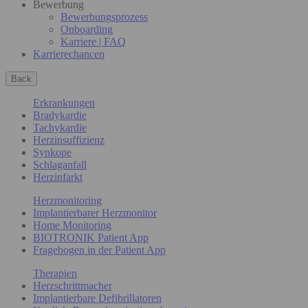
Bewerbung
Bewerbungsprozess
Onboarding
Karriere | FAQ
Karrierechancen
Back
Erkrankungen
Bradykardie
Tachykardie
Herzinsuffizienz
Synkope
Schlaganfall
Herzinfarkt
Herzmonitoring
Implantierbarer Herzmonitor
Home Monitoring
BIOTRONIK Patient App
Fragebogen in der Patient App
Therapien
Herzschrittmacher
Implantierbare Defibrillatoren