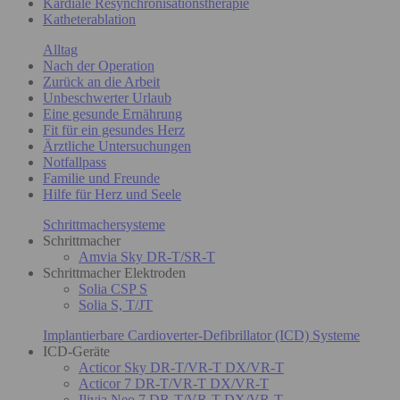
Kardiale Resynchronisationstherapie
Katheterablation
Alltag
Nach der Operation
Zurück an die Arbeit
Unbeschwerter Urlaub
Eine gesunde Ernährung
Fit für ein gesundes Herz
Ärztliche Untersuchungen
Notfallpass
Familie und Freunde
Hilfe für Herz und Seele
Schrittmachersysteme
Schrittmacher
Amvia Sky DR-T/SR-T
Schrittmacher Elektroden
Solia CSP S
Solia S, T/JT
Implantierbare Cardioverter-Defibrillator (ICD) Systeme
ICD-Geräte
Acticor Sky DR-T/VR-T DX/VR-T
Acticor 7 DR-T/VR-T DX/VR-T
Ilivia Neo 7 DR-T/VR-T DX/VR-T