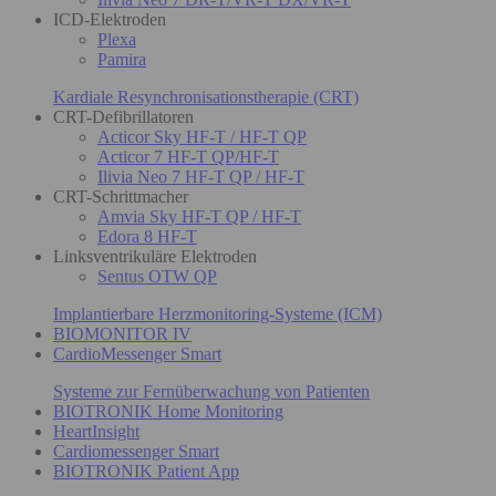
ICD-Elektroden
Plexa
Pamira
Kardiale Resynchronisationstherapie (CRT)
CRT-Defibrillatoren
Acticor Sky HF-T / HF-T QP
Acticor 7 HF-T QP/HF-T
Ilivia Neo 7 HF-T QP / HF-T
CRT-Schrittmacher
Amvia Sky HF-T QP / HF-T
Edora 8 HF-T
Linksventrikuläre Elektroden
Sentus OTW QP
Implantierbare Herzmonitoring-Systeme (ICM)
BIOMONITOR IV
CardioMessenger Smart
Systeme zur Fernüberwachung von Patienten
BIOTRONIK Home Monitoring
HeartInsight
Cardiomessenger Smart
BIOTRONIK Patient App