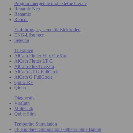
Programmiergeräte und externe Geräte
Renamic Neo
Renamic
Reocor
Einführungssysteme für Elektroden
EKG-Lösungen
Selectra
Therapien
AlCath Flutter Flux G eXtra
AlCath Flutter LT G
AlCath Flux G eXtra
AlCath LT G FullCircle
AlCath G FullCircle
Qubic RF
Qiona
Diagnostik
ViaCath
MultiCath
Qubic Stim
Temporäre Stimulation
5F Bipolarer Stimulationskatheter ohne Ballon