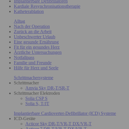
Implantierbare Defibrillatoren
Kardiale Resynchronisationstherapie
Katheterablation
Alltag
Nach der Operation
Zurück an die Arbeit
Unbeschwerter Urlaub
Eine gesunde Ernährung
Fit für ein gesundes Herz
Ärztliche Untersuchungen
Notfallpass
Familie und Freunde
Hilfe für Herz und Seele
Schrittmachersysteme
Schrittmacher
Amvia Sky DR-T/SR-T
Schrittmacher Elektroden
Solia CSP S
Solia S, T/JT
Implantierbare Cardioverter-Defibrillator (ICD) Systeme
ICD-Geräte
Acticor Sky DR-T/VR-T DX/VR-T
Acticor 7 DR-T/VR-T DX/VR-T