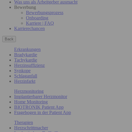
Was uns als Arbeitgeber ausmacht
Bewerbung
Bewerbungsprozess
Onboarding
Karriere | FAQ
Karrierechancen
Back
Erkrankungen
Bradykardie
Tachykardie
Herzinsuffizienz
Synkope
Schlaganfall
Herzinfarkt
Herzmonitoring
Implantierbarer Herzmonitor
Home Monitoring
BIOTRONIK Patient App
Fragebogen in der Patient App
Therapien
Herzschrittmacher