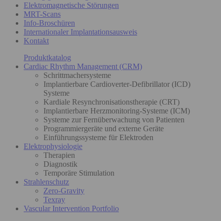
Elektromagnetische Störungen
MRT-Scans
Info-Broschüren
Internationaler Implantationsausweis
Kontakt
Produktkatalog
Cardiac Rhythm Management (CRM)
Schrittmachersysteme
Implantierbare Cardioverter-Defibrillator (ICD)
Systeme
Kardiale Resynchronisationstherapie (CRT)
Implantierbare Herzmonitoring-Systeme (ICM)
Systeme zur Fernüberwachung von Patienten
Programmiergeräte und externe Geräte
Einführungssysteme für Elektroden
Elektrophysiologie
Therapien
Diagnostik
Temporäre Stimulation
Strahlenschutz
Zero-Gravity
Texray
Vascular Intervention Portfolio