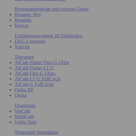
Programmiergeräte und externe Geräte
Renamic Neo
Renamic
Reocor
Einführungssysteme für Elektroden
EKG-Lösungen
Selectra
Therapien
AlCath Flutter Flux G eXtra
AlCath Flutter LT G
AlCath Flux G eXtra
AlCath LT G FullCircle
AlCath G FullCircle
Qubic RF
Qiona
Diagnostik
ViaCath
MultiCath
Qubic Stim
Temporäre Stimulation