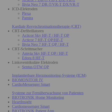
Ilivia Neo 7 DR-T/VR-T DX/VR-T
ICD-Elektroden
Plexa
Pamira
Kardiale Resynchronisationstherapie (CRT)
CRT-Defibrillatoren
Acticor Sky HF-T / HF-T QP
Acticor 7 HF-T QP/HF-T
Ilivia Neo 7 HF-T QP / HF-T
CRT-Schrittmacher
Amvia Sky HF-T QP / HF-T
Edora 8 HF-T
Linksventrikuläre Elektroden
Sentus OTW QP
Implantierbare Herzmonitoring-Systeme (ICM)
BIOMONITOR IV
CardioMessenger Smart
Systeme zur Fernüberwachung von Patienten
BIOTRONIK Home Monitoring
HeartInsight
Cardiomessenger Smart
BIOTRONIK Patient App