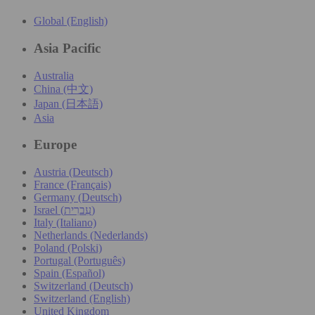
Global (English)
Asia Pacific
Australia
China (中文)
Japan (日本語)
Asia
Europe
Austria (Deutsch)
France (Français)
Germany (Deutsch)
Israel (עִברִית)
Italy (Italiano)
Netherlands (Nederlands)
Poland (Polski)
Portugal (Português)
Spain (Español)
Switzerland (Deutsch)
Switzerland (English)
United Kingdom