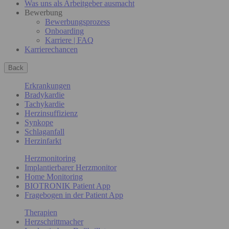
Was uns als Arbeitgeber ausmacht
Bewerbung
Bewerbungsprozess
Onboarding
Karriere | FAQ
Karrierechancen
Back
Erkrankungen
Bradykardie
Tachykardie
Herzinsuffizienz
Synkope
Schlaganfall
Herzinfarkt
Herzmonitoring
Implantierbarer Herzmonitor
Home Monitoring
BIOTRONIK Patient App
Fragebogen in der Patient App
Therapien
Herzschrittmacher