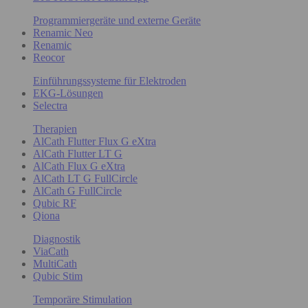
Programmiergeräte und externe Geräte
Renamic Neo
Renamic
Reocor
Einführungssysteme für Elektroden
EKG-Lösungen
Selectra
Therapien
AlCath Flutter Flux G eXtra
AlCath Flutter LT G
AlCath Flux G eXtra
AlCath LT G FullCircle
AlCath G FullCircle
Qubic RF
Qiona
Diagnostik
ViaCath
MultiCath
Qubic Stim
Temporäre Stimulation