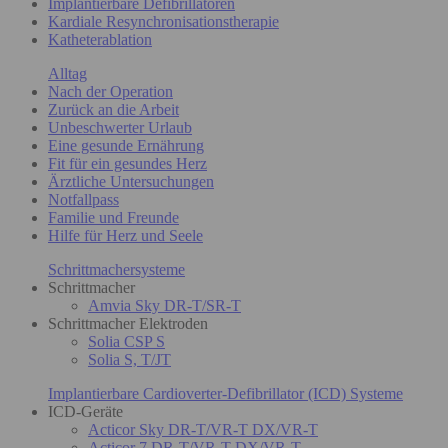
Implantierbare Defibrillatoren
Kardiale Resynchronisationstherapie
Katheterablation
Alltag
Nach der Operation
Zurück an die Arbeit
Unbeschwerter Urlaub
Eine gesunde Ernährung
Fit für ein gesundes Herz
Ärztliche Untersuchungen
Notfallpass
Familie und Freunde
Hilfe für Herz und Seele
Schrittmachersysteme
Schrittmacher
Amvia Sky DR-T/SR-T
Schrittmacher Elektroden
Solia CSP S
Solia S, T/JT
Implantierbare Cardioverter-Defibrillator (ICD) Systeme
ICD-Geräte
Acticor Sky DR-T/VR-T DX/VR-T
Acticor 7 DR-T/VR-T DX/VR-T