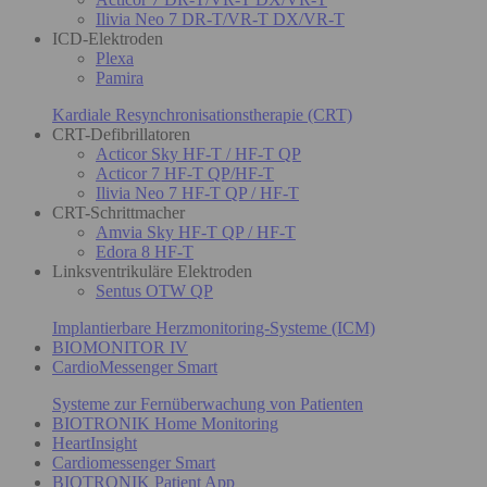
Ilivia Neo 7 DR-T/VR-T DX/VR-T
ICD-Elektroden
Plexa
Pamira
Kardiale Resynchronisationstherapie (CRT)
CRT-Defibrillatoren
Acticor Sky HF-T / HF-T QP
Acticor 7 HF-T QP/HF-T
Ilivia Neo 7 HF-T QP / HF-T
CRT-Schrittmacher
Amvia Sky HF-T QP / HF-T
Edora 8 HF-T
Linksventrikuläre Elektroden
Sentus OTW QP
Implantierbare Herzmonitoring-Systeme (ICM)
BIOMONITOR IV
CardioMessenger Smart
Systeme zur Fernüberwachung von Patienten
BIOTRONIK Home Monitoring
HeartInsight
Cardiomessenger Smart
BIOTRONIK Patient App