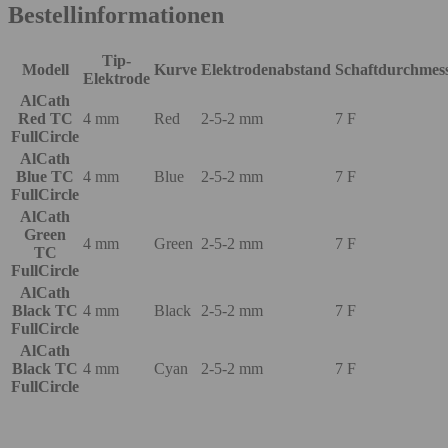
Bestellinformationen
Tip-
Modell
Kurve
Elektrodenabstand
Schaftdurchmes
Elektrode
AlCath
Red TC
4 mm
Red
2-5-2 mm
7 F
FullCircle
AlCath
Blue TC
4 mm
Blue
2-5-2 mm
7 F
FullCircle
AlCath
Green
4 mm
Green
2-5-2 mm
7 F
TC
FullCircle
AlCath
Black TC
4 mm
Black
2-5-2 mm
7 F
FullCircle
AlCath
Black TC
4 mm
Cyan
2-5-2 mm
7 F
FullCircle