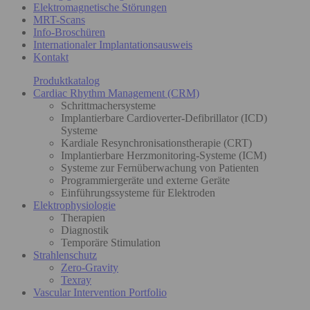
Elektromagnetische Störungen
MRT-Scans
Info-Broschüren
Internationaler Implantationsausweis
Kontakt
Produktkatalog
Cardiac Rhythm Management (CRM)
Schrittmachersysteme
Implantierbare Cardioverter-Defibrillator (ICD)
Systeme
Kardiale Resynchronisationstherapie (CRT)
Implantierbare Herzmonitoring-Systeme (ICM)
Systeme zur Fernüberwachung von Patienten
Programmiergeräte und externe Geräte
Einführungssysteme für Elektroden
Elektrophysiologie
Therapien
Diagnostik
Temporäre Stimulation
Strahlenschutz
Zero-Gravity
Texray
Vascular Intervention Portfolio