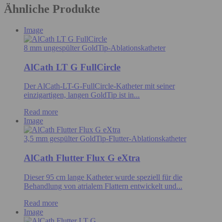
Ähnliche Produkte
Image
8 mm ungespülter GoldTip-Ablationskatheter
AlCath LT G FullCircle
Der AlCath-LT-G-FullCircle-Katheter mit seiner
einzigartigen, langen GoldTip ist in...
Read more
Image
3,5 mm gespülter GoldTip-Flutter-Ablationskatheter
AlCath Flutter Flux G eXtra
Dieser 95 cm lange Katheter wurde speziell für die
Behandlung von atrialem Flattern entwickelt und...
Read more
Image