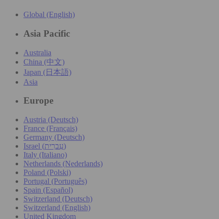
Global (English)
Asia Pacific
Australia
China (中文)
Japan (日本語)
Asia
Europe
Austria (Deutsch)
France (Français)
Germany (Deutsch)
Israel (עִברִית)
Italy (Italiano)
Netherlands (Nederlands)
Poland (Polski)
Portugal (Português)
Spain (Español)
Switzerland (Deutsch)
Switzerland (English)
United Kingdom