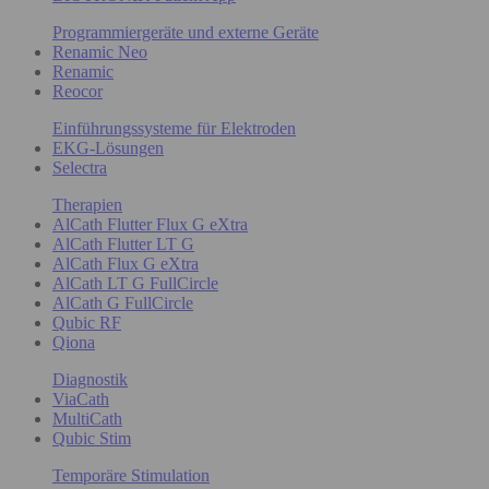
Programmiergeräte und externe Geräte
Renamic Neo
Renamic
Reocor
Einführungssysteme für Elektroden
EKG-Lösungen
Selectra
Therapien
AlCath Flutter Flux G eXtra
AlCath Flutter LT G
AlCath Flux G eXtra
AlCath LT G FullCircle
AlCath G FullCircle
Qubic RF
Qiona
Diagnostik
ViaCath
MultiCath
Qubic Stim
Temporäre Stimulation