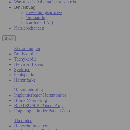
Was uns als Arbeitgeber ausmacht
Bewerbung
Bewerbungsprozess
Onboarding
Karriere | FAQ
Karrierechancen
Back
Erkrankungen
Bradykardie
Tachykardie
Herzinsuffizienz
Synkope
Schlaganfall
Herzinfarkt
Herzmonitoring
Implantierbarer Herzmonitor
Home Monitoring
BIOTRONIK Patient App
Fragebogen in der Patient App
Therapien
Herzschrittmacher