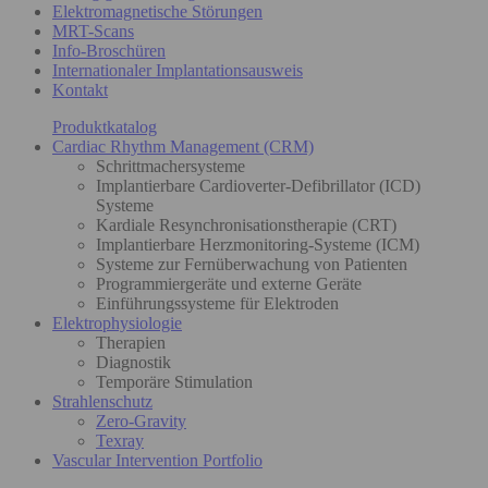
Elektromagnetische Störungen
MRT-Scans
Info-Broschüren
Internationaler Implantationsausweis
Kontakt
Produktkatalog
Cardiac Rhythm Management (CRM)
Schrittmachersysteme
Implantierbare Cardioverter-Defibrillator (ICD)
Systeme
Kardiale Resynchronisationstherapie (CRT)
Implantierbare Herzmonitoring-Systeme (ICM)
Systeme zur Fernüberwachung von Patienten
Programmiergeräte und externe Geräte
Einführungssysteme für Elektroden
Elektrophysiologie
Therapien
Diagnostik
Temporäre Stimulation
Strahlenschutz
Zero-Gravity
Texray
Vascular Intervention Portfolio