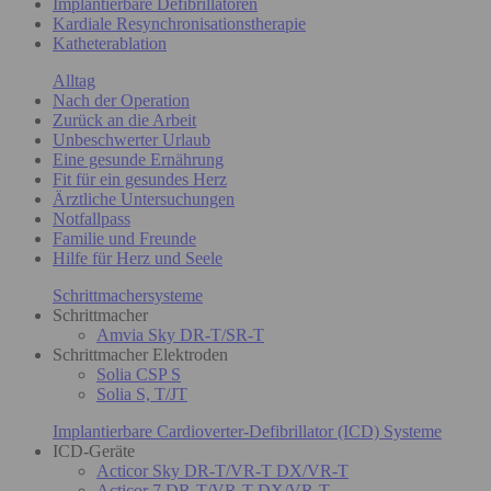
Implantierbare Defibrillatoren
Kardiale Resynchronisationstherapie
Katheterablation
Alltag
Nach der Operation
Zurück an die Arbeit
Unbeschwerter Urlaub
Eine gesunde Ernährung
Fit für ein gesundes Herz
Ärztliche Untersuchungen
Notfallpass
Familie und Freunde
Hilfe für Herz und Seele
Schrittmachersysteme
Schrittmacher
Amvia Sky DR-T/SR-T
Schrittmacher Elektroden
Solia CSP S
Solia S, T/JT
Implantierbare Cardioverter-Defibrillator (ICD) Systeme
ICD-Geräte
Acticor Sky DR-T/VR-T DX/VR-T
Acticor 7 DR-T/VR-T DX/VR-T