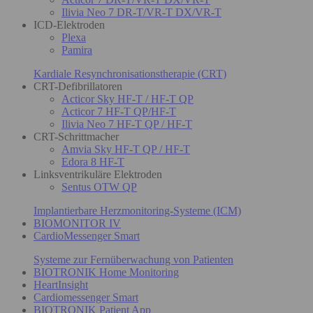
Ilivia Neo 7 DR-T/VR-T DX/VR-T
ICD-Elektroden
Plexa
Pamira
Kardiale Resynchronisationstherapie (CRT)
CRT-Defibrillatoren
Acticor Sky HF-T / HF-T QP
Acticor 7 HF-T QP/HF-T
Ilivia Neo 7 HF-T QP / HF-T
CRT-Schrittmacher
Amvia Sky HF-T QP / HF-T
Edora 8 HF-T
Linksventrikuläre Elektroden
Sentus OTW QP
Implantierbare Herzmonitoring-Systeme (ICM)
BIOMONITOR IV
CardioMessenger Smart
Systeme zur Fernüberwachung von Patienten
BIOTRONIK Home Monitoring
HeartInsight
Cardiomessenger Smart
BIOTRONIK Patient App