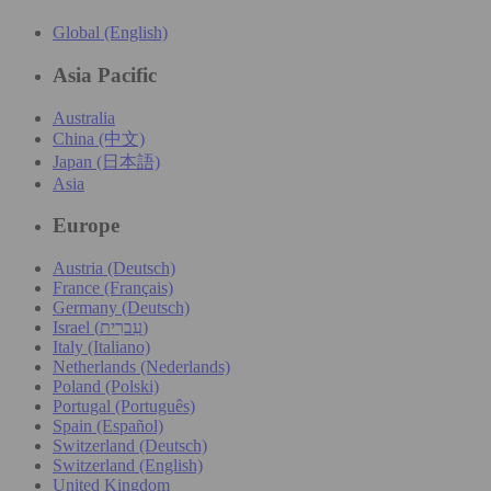
Global (English)
Asia Pacific
Australia
China (中文)
Japan (日本語)
Asia
Europe
Austria (Deutsch)
France (Français)
Germany (Deutsch)
Israel (עִברִית)
Italy (Italiano)
Netherlands (Nederlands)
Poland (Polski)
Portugal (Português)
Spain (Español)
Switzerland (Deutsch)
Switzerland (English)
United Kingdom