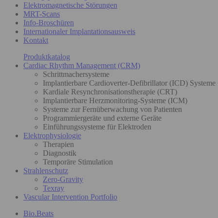
Elektromagnetische Störungen
MRT-Scans
Info-Broschüren
Internationaler Implantationsausweis
Kontakt
Produktkatalog
Cardiac Rhythm Management (CRM)
Schrittmachersysteme
Implantierbare Cardioverter-Defibrillator (ICD) Systeme
Kardiale Resynchronisationstherapie (CRT)
Implantierbare Herzmonitoring-Systeme (ICM)
Systeme zur Fernüberwachung von Patienten
Programmiergeräte und externe Geräte
Einführungssysteme für Elektroden
Elektrophysiologie
Therapien
Diagnostik
Temporäre Stimulation
Strahlenschutz
Zero-Gravity
Texray
Vascular Intervention Portfolio
Bio.Beats