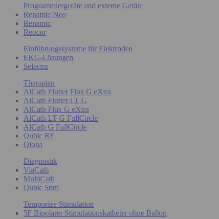
Programmiergeräte und externe Geräte
Renamic Neo
Renamic
Reocor
Einführungssysteme für Elektroden
EKG-Lösungen
Selectra
Therapien
AlCath Flutter Flux G eXtra
AlCath Flutter LT G
AlCath Flux G eXtra
AlCath LT G FullCircle
AlCath G FullCircle
Qubic RF
Qiona
Diagnostik
ViaCath
MultiCath
Qubic Stim
Temporäre Stimulation
5F Bipolarer Stimulationskatheter ohne Ballon