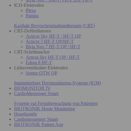
ICD-Elektroden
Plexa
Pamira
Kardiale Resynchronisationstherapie (CRT)
CRT-Defibrillatoren
Acticor Sky HF-T / HF-T QP
Acticor 7 HF-T QP/HF-T
Ilivia Neo 7 HF-T QP / HF-T
CRT-Schrittmacher
Amvia Sky HF-T QP / HF-T
Edora 8 HF-T
Linksventrikuläre Elektroden
Sentus OTW QP
Implantierbare Herzmonitoring-Systeme (ICM)
BIOMONITOR IV
CardioMessenger Smart
Systeme zur Fernüberwachung von Patienten
BIOTRONIK Home Monitoring
HeartInsight
Cardiomessenger Smart
BIOTRONIK Patient App