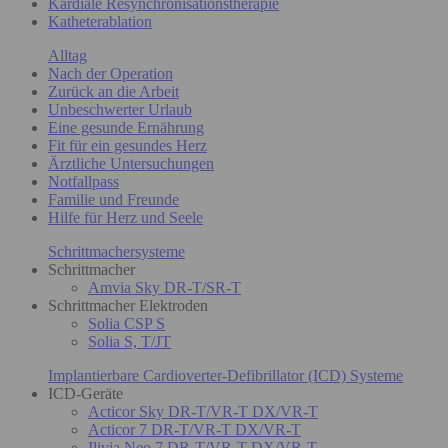
Kardiale Resynchronisationstherapie
Katheterablation
Alltag
Nach der Operation
Zurück an die Arbeit
Unbeschwerter Urlaub
Eine gesunde Ernährung
Fit für ein gesundes Herz
Ärztliche Untersuchungen
Notfallpass
Familie und Freunde
Hilfe für Herz und Seele
Schrittmachersysteme
Schrittmacher
Amvia Sky DR-T/SR-T
Schrittmacher Elektroden
Solia CSP S
Solia S, T/JT
Implantierbare Cardioverter-Defibrillator (ICD) Systeme
ICD-Geräte
Acticor Sky DR-T/VR-T DX/VR-T
Acticor 7 DR-T/VR-T DX/VR-T
Ilivia Neo 7 DR-T/VR-T DX/VR-T