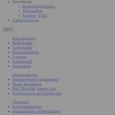
Bewerbung
Bewerbungsprozess
Onboarding
Karriere | FAQ
Karrierechancen
Back
Erkrankungen
Bradykardie
Tachykardie
Herzinsuffizienz
Synkope
Schlaganfall
Herzinfarkt
Herzmonitoring
Implantierbarer Herzmonitor
Home Monitoring
BIOTRONIK Patient App
Fragebogen in der Patient App
Therapien
Herzschrittmacher
Implantierbare Defibrillatoren